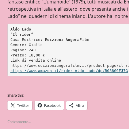
fantascientifico “L’umanoide” (1979), tutti musicati da En
retrospettive in Italia e all’estero, dove presenta anche i 
Lado” nei quaderni di cinema Inland. L’autore ha inoltre
Aldo Lado
“
Il rider
”
Casa Editrice: 
Edizioni AngeraFilm
Genere: Giallo
Pagine: 240
Prezzo: 18,00 €
Link di vendita online
https://www.edizioniangerafilm.it/product-page/il-r
https://www.amazon.it/rider-Aldo-Lado/dp/B088GGFJ7G
Share this:
Twitter
Facebook
Altro
Caricamento...