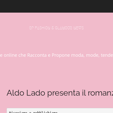
RP FASHION & GLAMOUR NEWS
le online che Racconta e Propone moda, mode, tende
Aldo Lado presenta il romanzo 
Riceviamo e pubblichiamo