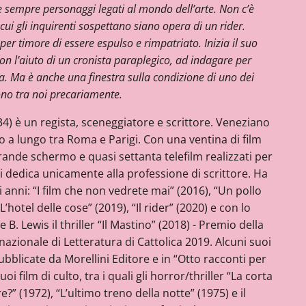
e sempre personaggi legati al mondo dell’arte. Non c’è
cui gli inquirenti sospettano siano opera di un rider.
er timore di essere espulso e rimpatriato. Inizia il suo
con l’aiuto di un cronista paraplegico, ad indagare per
a. Ma è anche una finestra sulla condizione di uno dei
vono tra noi precariamente.
4) è un regista, sceneggiatore e scrittore. Veneziano
o a lungo tra Roma e Parigi. Con una ventina di film
l grande schermo e quasi settanta telefilm realizzati per
 si dedica unicamente alla professione di scrittore. Ha
i anni: “I film che non vedrete mai” (2016), “Un pollo
’hotel delle cose” (2019), “Il rider” (2020) e con lo
. Lewis il thriller “Il Mastino” (2018) - Premio della
ernazionale di Letteratura di Cattolica 2019. Alcuni suoi
ubblicate da Morellini Editore e in “Otto racconti per
 film di culto, tra i quali gli horror/thriller “La corta
e?” (1972), “L’ultimo treno della notte” (1975) e il