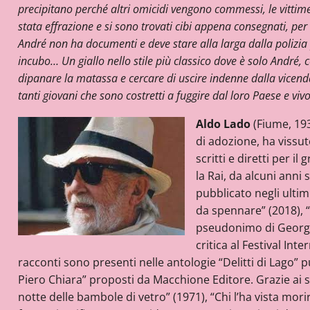
precipitano perché altri omicidi vengono commessi, le vittim
stata effrazione e si sono trovati cibi appena consegnati, per 
André non ha documenti e deve stare alla larga dalla polizia p
incubo… Un giallo nello stile più classico dove è solo André, 
dipanare la matassa e cercare di uscire indenne dalla vicend
tanti giovani che sono costretti a fuggire dal loro Paese e vi
Aldo Lado
(Fiume, 193
di adozione, ha vissut
scritti e diretti per i
la Rai, da alcuni anni
pubblicato negli ultim
da spennare” (2018), “L
pseudonimo di George B
critica al Festival Int
racconti sono presenti nelle antologie “Delitti di Lago” p
Piero Chiara” proposti da Macchione Editore. Grazie ai suoi
notte delle bambole di vetro” (1971), “Chi l’ha vista morir