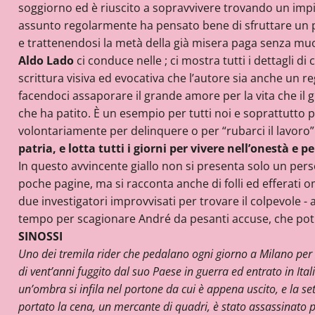
soggiorno ed è riuscito a sopravvivere trovando un impie
assunto regolarmente ha pensato bene di sfruttare un p
e trattenendosi la metà della già misera paga senza muo
Aldo Lado
ci conduce nelle
; ci mostra tutti i dettagli di
scrittura visiva ed evocativa che l’autore sia anche un reg
facendoci assaporare il grande amore per la vita che il 
che ha patito. È un esempio per tutti noi e soprattutto pe
volontariamente per delinquere o per “rubarci il lavoro”
patria, e lotta tutti i giorni per vivere nell’onestà e 
In questo avvincente giallo non si presenta solo un pers
poche pagine, ma si racconta anche di folli ed efferati om
due investigatori improvvisati per trovare il colpevole - a
tempo per scagionare André da pesanti accuse, che po
SINOSSI
Uno dei tremila rider che pedalano ogni giorno a Milano per 
di vent’anni fuggito dal suo Paese in guerra ed entrato in I
un’ombra si infila nel portone da cui è appena uscito, e la se
portato la cena, un mercante di quadri, è stato assassinato pi