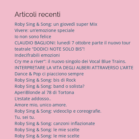
c
e
Articoli recenti
r
c
Roby Sing & Song: un giovedì super Mix
a
Vivere: un’emozione speciale
p
Io non sono felice
e
CLAUDIO BAGLIONI: lunedì 7 ottobre parte il nuovo tour
r
teatrale “DODICI NOTE SOLO BIS”!
:
Indecifrabili emozioni
Cry me a river”: il nuovo singolo dei Vocal Blue Trains.
INTERPRETARE LA VITA DEGLI ALBERI ATTRAVERSO L’ARTE
Dance & Pop ci piacciono sempre
Roby Sing & Song: bis di Rock
Roby Sing & Song: band o solista?
AperiBlonde al 78 di Tortona
L’estate addosso..
Amore mio, unico amore.
Roby Sing & Song: videoclip e coreografie.
Tu, sei tu.
Roby Sing & Song: canzoni inflazionate
Roby Sing & Song: le mie scelte
Roby Sing & Song: le mie scelte