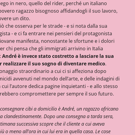
go in nero, quello del rider, perché un italiano
overo ragazzo bisognoso affidandogli il suo lavoro,
vere un dito.
 ciò che osserva per le strade - e si nota dalla sua
ista - e ci fa entrare nei pensieri del protagonista
giovane manifesta, nonostante le sfortune e i dolori
r chi pensa che gli immigrati arrivino in Italia
:
André è invece stato costretto a lasciare la sua
per realizzare il suo sogno di diventare medico
.
onaggio straordinario a cui ci si affeziona dopo
icidi avvenuti nel mondo dell’arte, e delle indagini di
 cui l’autore dedica pagine inquietanti - e allo stesso
trebbero compromettere per sempre il suo futuro.
consegnare cibi a domicilio è André, un ragazzo africano
talia clandestinamente. Dopo una consegna a tarda sera,
ttimana successiva scopre che il cliente a cui aveva
ù o meno all’ora in cui lui era in quella casa. Le cose