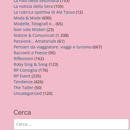
La Foto della Settimana
(153)
La notizia della Sera
(105)
La rubrica sportiva di Ale Tasso
(12)
Moda & Mode
(690)
Modelle, fotografi e…
(65)
Non solo Misteri
(23)
Notizie & Comunicati
(1.338)
Passione… Amatoriale
(61)
Pensieri da viaggiatore: viaggi e turismo
(667)
Racconti e Poesie
(95)
Riflessioni
(162)
Roby Sing & Song
(123)
RP Consiglia
(176)
RP Event
(235)
Tendenze
(426)
The Tatler
(50)
Uncategorized
(120)
Cerca
R
i