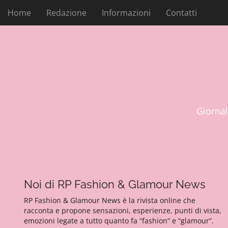
M
V
Home
Redazione
Informazioni
Contatti
a
e
i
n
a
u
l
p
c
r
o
i
n
t
n
e
c
Giorna
n
i
u
p
t
a
o
l
e
Noi di RP Fashion & Glamour News
RP Fashion & Glamour News è la rivista online che
racconta e propone sensazioni, esperienze, punti di vista,
emozioni legate a tutto quanto fa “fashion” e “glamour”.