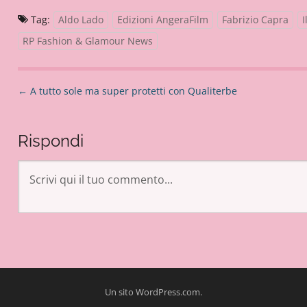
Tag:
Aldo Lado
Edizioni AngeraFilm
Fabrizio Capra
I
RP Fashion & Glamour News
N
←
A tutto sole ma super protetti con Qualiterbe
a
v
Rispondi
i
g
a
z
i
o
n
e
a
Un sito WordPress.com
.
r