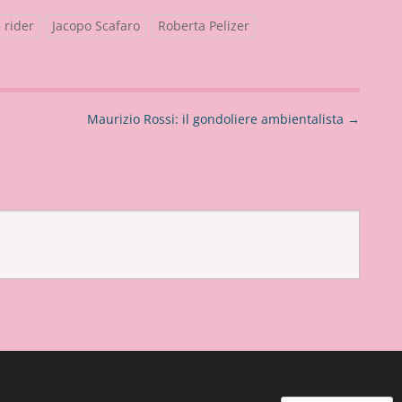
l rider
Jacopo Scafaro
Roberta Pelizer
Maurizio Rossi: il gondoliere ambientalista
→