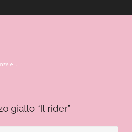
nze e …
giallo “Il rider”