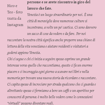
persone e se avete riscontro in giro del
Nico e
lavoro che fate.
Teo - foto
Venezia è un luogo straordinario per noi. È una
tratta da
città di meraviglie dove numerose culture si
Instagram
incontrano, a volte un po’ caotica. Ci sono davvero
un sacco di cose da vedere e da fare. Per noi
raccontare la nostra città significa anche proporre una chiave di
lettura della vita veneziana e aiutare residenti e visitatori a
godersi appieno Venezia.
Chi ci segue e chi ci inizia a seguire spesso esprime un grande
interesse verso quello che raccontiamo, questo ci fa un enorme
piacere e ci incoraggia ogni giorno a scavare nei libri e nella
memoria per trovare una nuova storia da ricordare e raccontare.
Ci capita spesso di incrociare per strada qualcuno che ci guarda e
altrettanto spesso ci fermiamo a bere un caffè o un aperitivo per
conoscersi di persona: è molto bello vedere come le connessioni
“virtuali” possono diventare reali.