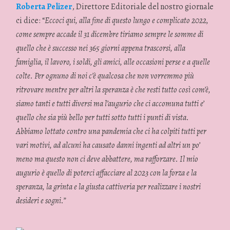
Roberta Pelizer
, Direttore Editoriale del nostro giornale
ci dice: “
Eccoci qui, alla fine di questo lungo e complicato 2022,
come sempre accade il 31 dicembre tiriamo sempre le somme di
quello che è successo nei 365 giorni appena trascorsi, alla
famiglia, il lavoro, i soldi, gli amici, alle occasioni perse e a quelle
colte. Per ognuno di noi c’è qualcosa che non vorremmo più
ritrovare mentre per altri la speranza è che resti tutto così com’è,
siamo tanti e tutti diversi ma l’augurio che ci accomuna tutti e’
quello che sia più bello per tutti sotto tutti i punti di vista.
Abbiamo lottato contro una pandemia che ci ha colpiti tutti per
vari motivi, ad alcuni ha causato danni ingenti ad altri un po’
meno ma questo non ci deve abbattere, ma rafforzare. Il mio
augurio è quello di poterci affacciare al 2023 con la forza e la
speranza, la grinta e la giusta cattiveria per realizzare i nostri
desideri e sogni.”