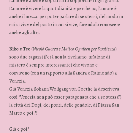
L’amore è anche e soprattutto sopportarsi ogni giorno.
L’amore è vivere la quotidianità e perché no, l’amore è
anche il mezzo per poter parlare di se stessi, del modo in
cui si vive e del posto in cui si vive, facendolo conoscere
anche agli altri.
Niko e Teo
(
Nicoló Guerra e Matteo Ogniben per l’esattezza
)
sono due ragazzi (l’età non la riveliamo, un’alone di
mistero è sempre interessante) che vivono e
convivono (con un rapporto alla Sandra e Raimondo) a
Venezia.
Già Venezia (Johann Wolfgang von Goethe la descriveva
così “Venezia non può esser paragonata che a se stessa”)
la città dei Dogi, dei ponti, delle gondole, di Piazza San
Marco e poi ?!
Già e poi?