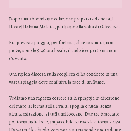
Dopo una abbondante colazione preparata da noi all’
Hostel Hakuna Matata , partiamo alla volta di Odeceixe.
Era prevista pioggia, per fortuna, almeno sinora, non
piove, sono le 9.40 ora locale, il cielo è coperto ma non
c’è vento.
Una ripida discesa sulla scogliera ci ha condotto in una
vasta spiaggia dove confluiva la foce di un fiume.
Vediamo una ragazza correre sulla spiaggia in direzione
del mare, si ferma sulla riva, si spoglia e nuda, senza
alcuna esitazione, si tuffa nell’oceano. Due tre bracciate,
poi torna indietro e, impassibile, si riveste e torna a riva.
It’s warm ? le chiedo, very warm mi risponde e sorridente