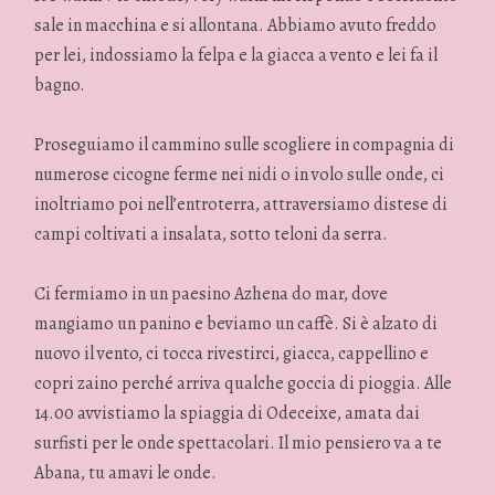
sale in macchina e si allontana. Abbiamo avuto freddo
per lei, indossiamo la felpa e la giacca a vento e lei fa il
bagno.
Proseguiamo il cammino sulle scogliere in compagnia di
numerose cicogne ferme nei nidi o in volo sulle onde, ci
inoltriamo poi nell’entroterra, attraversiamo distese di
campi coltivati a insalata, sotto teloni da serra.
Ci fermiamo in un paesino Azhena do mar, dove
mangiamo un panino e beviamo un caffè. Si è alzato di
nuovo il vento, ci tocca rivestirci, giacca, cappellino e
copri zaino perché arriva qualche goccia di pioggia. Alle
14.00 avvistiamo la spiaggia di Odeceixe, amata dai
surfisti per le onde spettacolari. Il mio pensiero va a te
Abana, tu amavi le onde.