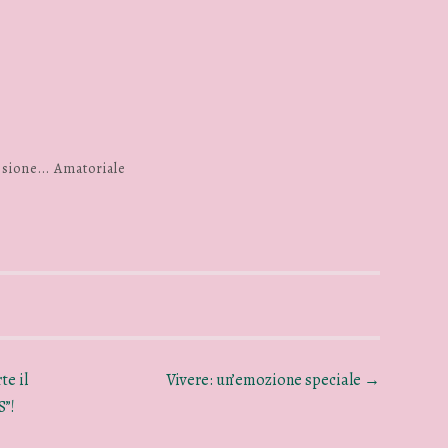
sione... Amatoriale
e il
Vivere: un’emozione speciale
→
S”!