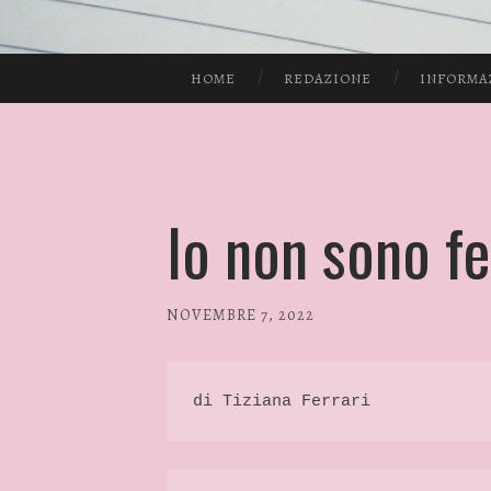
HOME
REDAZIONE
INFORMA
Io non sono fe
NOVEMBRE 7, 2022
/
RP
FASHION
&
di Tiziana Ferrari 
GLAMOUR
NEWS