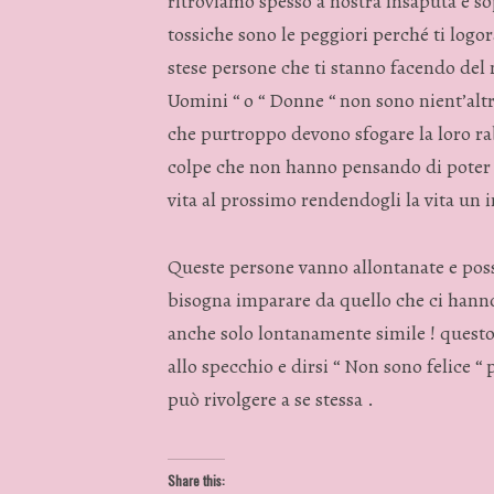
ritroviamo spesso a nostra insaputa e so
tossiche sono le peggiori perché ti logor
stese persone che ti stanno facendo del 
Uomini “ o “ Donne “ non sono nient’altr
che purtroppo devono sfogare la loro rab
colpe che non hanno pensando di poter 
vita al prossimo rendendogli la vita un 
Queste persone vanno allontanate e possi
bisogna imparare da quello che ci hanno
anche solo lontanamente simile ! questo
allo specchio e dirsi “ Non sono felice “
può rivolgere a se stessa .
Share this: