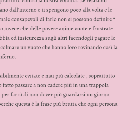
prattutto contro la nostra volontà. Le relazioni
ano dall’interno e ti spengono poco alla volta e le
male consapevoli di farlo non si possono definire “
o invece che delle povere anime vuote e frustrate
bia ed insicurezza sugli altri facendogli pagare le
colmare un vuoto che hanno loro rovinando così la
inferno.
bilmente evitate e mai più calcolate , soprattutto
 fatto passare a non cadere più in una trappola
 per far sì di non dover più guardarsi un giorno
 perche questa è la frase più brutta che ogni persona