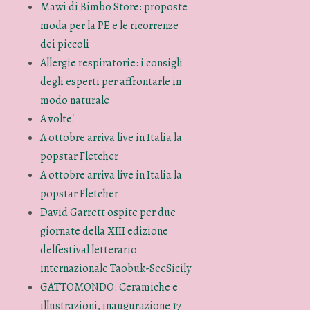
Mawi di Bimbo Store: proposte
moda per la PE e le ricorrenze
dei piccoli
Allergie respiratorie: i consigli
degli esperti per affrontarle in
modo naturale
A volte!
A ottobre arriva live in Italia la
popstar Fletcher
A ottobre arriva live in Italia la
popstar Fletcher
David Garrett ospite per due
giornate della XIII edizione
delfestival letterario
internazionale Taobuk-SeeSicily
GATTOMONDO: Ceramiche e
illustrazioni, inaugurazione 17