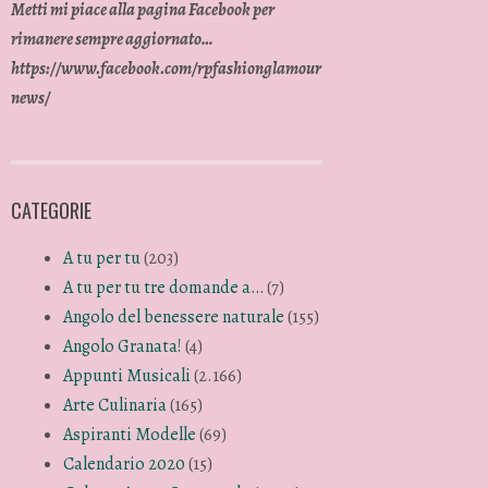
Metti mi piace alla pagina Facebook per
rimanere sempre aggiornato…
https://www.facebook.com/rpfashionglamour
news/
CATEGORIE
A tu per tu
(203)
A tu per tu tre domande a…
(7)
Angolo del benessere naturale
(155)
Angolo Granata!
(4)
Appunti Musicali
(2.166)
Arte Culinaria
(165)
Aspiranti Modelle
(69)
Calendario 2020
(15)