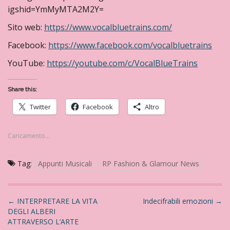
igshid=YmMyMTA2M2Y=
Sito web:
https://www.vocalbluetrains.com/
Facebook:
https://www.facebook.com/vocalbluetrains
YouTube:
https://youtube.com/c/VocalBlueTrains
Share this:
Twitter
Facebook
Altro
Caricamento...
Tag:
Appunti Musicali
RP Fashion & Glamour News
N
←
INTERPRETARE LA VITA
Indecifrabili emozioni
→
DEGLI ALBERI
a
ATTRAVERSO L’ARTE
v