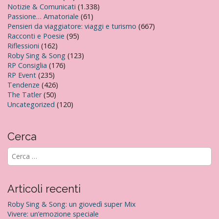
Notizie & Comunicati
(1.338)
Passione… Amatoriale
(61)
Pensieri da viaggiatore: viaggi e turismo
(667)
Racconti e Poesie
(95)
Riflessioni
(162)
Roby Sing & Song
(123)
RP Consiglia
(176)
RP Event
(235)
Tendenze
(426)
The Tatler
(50)
Uncategorized
(120)
Cerca
R
i
c
e
Articoli recenti
r
c
Roby Sing & Song: un giovedì super Mix
a
Vivere: un’emozione speciale