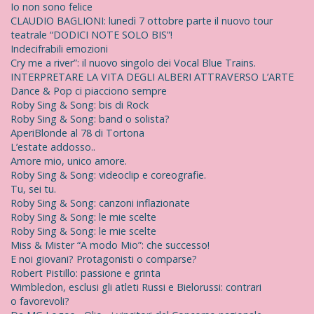
p
Io non sono felice
e
CLAUDIO BAGLIONI: lunedì 7 ottobre parte il nuovo tour
r
teatrale “DODICI NOTE SOLO BIS”!
:
Indecifrabili emozioni
Cry me a river”: il nuovo singolo dei Vocal Blue Trains.
INTERPRETARE LA VITA DEGLI ALBERI ATTRAVERSO L’ARTE
Dance & Pop ci piacciono sempre
Roby Sing & Song: bis di Rock
Roby Sing & Song: band o solista?
AperiBlonde al 78 di Tortona
L’estate addosso..
Amore mio, unico amore.
Roby Sing & Song: videoclip e coreografie.
Tu, sei tu.
Roby Sing & Song: canzoni inflazionate
Roby Sing & Song: le mie scelte
Roby Sing & Song: le mie scelte
Miss & Mister “A modo Mio”: che successo!
E noi giovani? Protagonisti o comparse?
Robert Pistillo: passione e grinta
Wimbledon, esclusi gli atleti Russi e Bielorussi: contrari
o favorevoli?