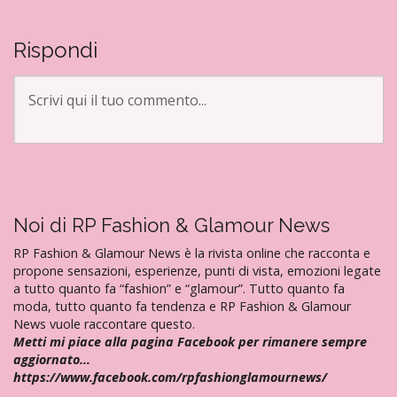
i
g
Rispondi
a
z
i
o
n
e
a
Noi di RP Fashion & Glamour News
r
t
RP Fashion & Glamour News è la rivista online che racconta e
i
propone sensazioni, esperienze, punti di vista, emozioni legate
a tutto quanto fa “fashion” e “glamour”. Tutto quanto fa
c
moda, tutto quanto fa tendenza e RP Fashion & Glamour
o
News vuole raccontare questo.
l
Metti mi piace alla pagina Facebook per rimanere sempre
aggiornato…
i
https://www.facebook.com/rpfashionglamournews/