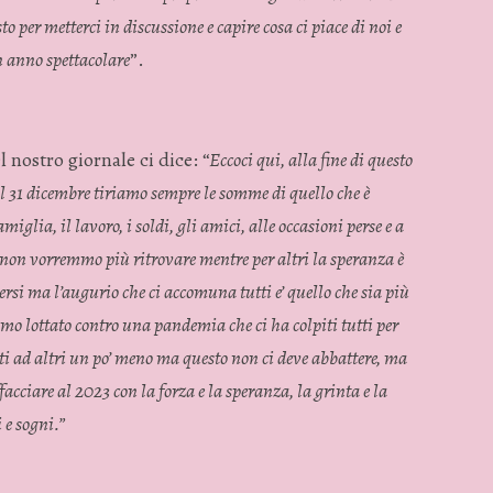
o per metterci in discussione e capire cosa ci piace di noi e
n anno spettacolare
”.
l nostro giornale ci dice: “
Eccoci qui, alla fine di questo
l 31 dicembre tiriamo sempre le somme di quello che è
iglia, il lavoro, i soldi, gli amici, alle occasioni perse e a
e non vorremmo più ritrovare mentre per altri la speranza è
iversi ma l’augurio che ci accomuna tutti e’ quello che sia più
iamo lottato contro una pandemia che ci ha colpiti tutti per
i ad altri un po’ meno ma questo non ci deve abbattere, ma
facciare al 2023 con la forza e la speranza, la grinta e la
 e sogni.”