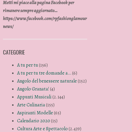
Metti mi piace alla pagina Facebook per
rimanere sempre aggiornato…
https://www.facebook.com/rpfashionglamour
news/
CATEGORIE
A tu per tu
(156)
A tu per tu tre domande a…
(6)
Angolo del benessere naturale
(152)
Angolo Granata!
(4)
Appunti Musicali
(2.144)
Arte Culinaria
(155)
Aspiranti Modelle
(65)
Calendario 2020
(15)
Cultura Arte e Spettacolo
(2.439)