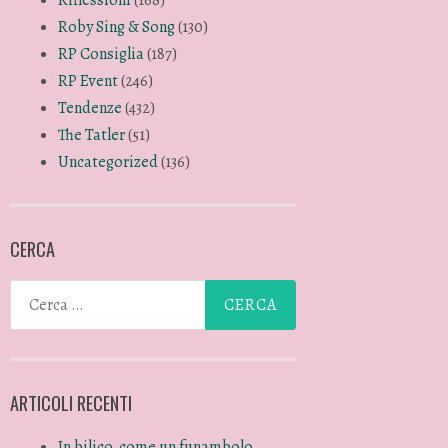
Roby Sing & Song
(130)
RP Consiglia
(187)
RP Event
(246)
Tendenze
(432)
The Tatler
(51)
Uncategorized
(136)
CERCA
ARTICOLI RECENTI
In bilico, come un funambolo