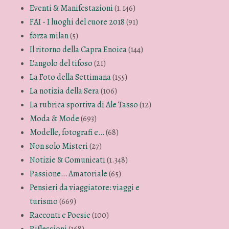
Eventi & Manifestazioni
(1.146)
FAI - I luoghi del cuore 2018
(91)
forza milan
(5)
Il ritorno della Capra Enoica
(144)
L'angolo del tifoso
(21)
La Foto della Settimana
(155)
La notizia della Sera
(106)
La rubrica sportiva di Ale Tasso
(12)
Moda & Mode
(693)
Modelle, fotografi e…
(68)
Non solo Misteri
(27)
Notizie & Comunicati
(1.348)
Passione… Amatoriale
(65)
Pensieri da viaggiatore: viaggi e
turismo
(669)
Racconti e Poesie
(100)
Riflessioni
(168)