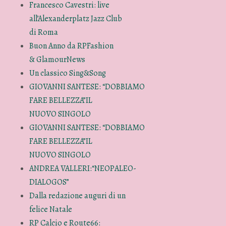
Francesco Cavestri: live
all’Alexanderplatz Jazz Club
di Roma
Buon Anno da RPFashion
& GlamourNews
Un classico Sing&Song
GIOVANNI SANTESE: “DOBBIAMO
FARE BELLEZZA”IL
NUOVO SINGOLO
GIOVANNI SANTESE: “DOBBIAMO
FARE BELLEZZA”IL
NUOVO SINGOLO
ANDREA VALLERI:“NEOPALEO-
tà e storia di Venezia e nel contempo anche di lo
DIALOGOS”
Dalla redazione auguri di un
felice Natale
RP Calcio e Route66: