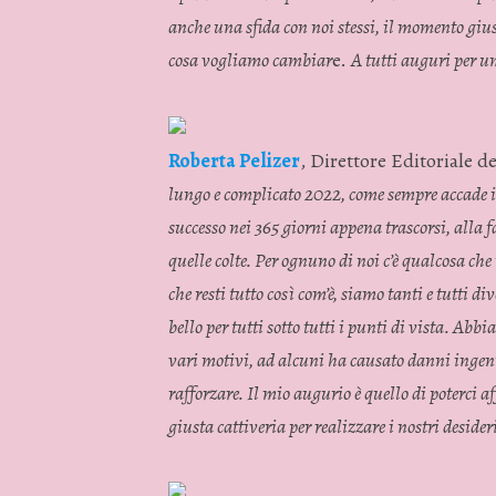
anche una sfida con noi stessi, il momento giust
cosa vogliamo cambiar
e.
A tutti auguri per u
Roberta Pelizer
, Direttore Editoriale de
lungo e complicato 2022, come sempre accade i
successo nei 365 giorni appena trascorsi, alla fam
quelle colte. Per ognuno di noi c’è qualcosa ch
che resti tutto così com’è, siamo tanti e tutti d
bello per tutti sotto tutti i punti di vista. Abb
vari motivi, ad alcuni ha causato danni ingent
rafforzare. Il mio augurio è quello di poterci af
giusta cattiveria per realizzare i nostri desideri