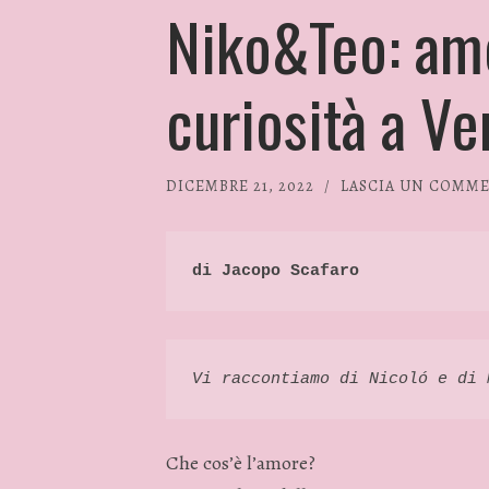
Niko&Teo: amo
curiosità a Ve
DICEMBRE 21, 2022
/
LASCIA UN COMM
di Jacopo Scafaro 
Vi raccontiamo di Nicoló e di 
Che cos’è l’amore?