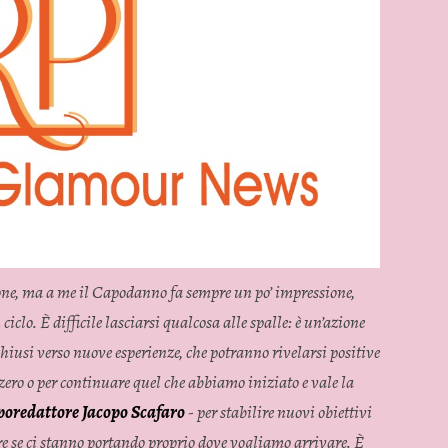
ione, ma a me il Capodanno fa sempre un po’ impressione,
 ciclo. È difficile lasciarsi qualcosa alle spalle: è un’azione
chiusi verso nuove esperienze, che potranno rivelarsi positive
zero o per continuare quel che abbiamo iniziato e vale la
aporedattore Jacopo Scafaro
- per stabilire nuovi obiettivi
ire se ci stanno portando proprio dove vogliamo arrivare. È