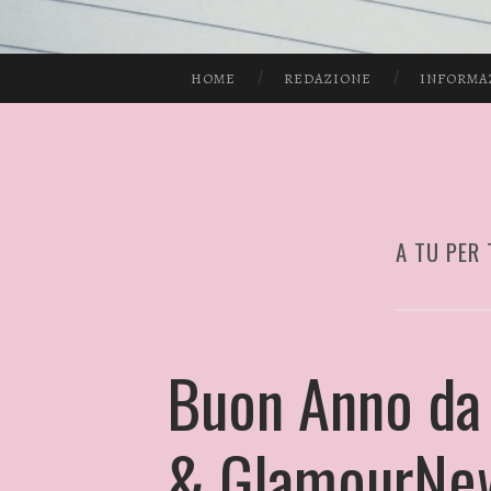
HOME
REDAZIONE
INFORMA
A TU PER
Buon Anno da
& GlamourNe