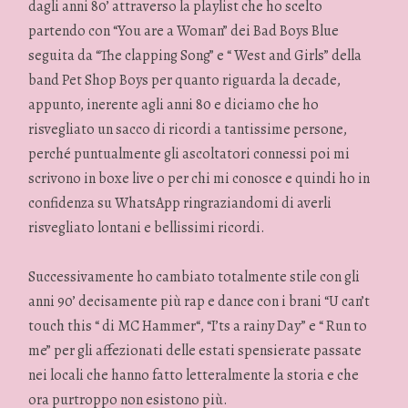
dagli anni 80’ attraverso la playlist che ho scelto
partendo con “You are a Woman” dei Bad Boys Blue
seguita da “The clapping Song” e “ West and Girls” della
band Pet Shop Boys per quanto riguarda la decade,
appunto, inerente agli anni 80 e diciamo che ho
risvegliato un sacco di ricordi a tantissime persone,
perché puntualmente gli ascoltatori connessi poi mi
scrivono in boxe live o per chi mi conosce e quindi ho in
confidenza su WhatsApp ringraziandomi di averli
risvegliato lontani e bellissimi ricordi.
Successivamente ho cambiato totalmente stile con gli
anni 90’ decisamente più rap e dance con i brani “U can’t
touch this “ di MC Hammer“, “I’ts a rainy Day” e “ Run to
me” per gli affezionati delle estati spensierate passate
nei locali che hanno fatto letteralmente la storia e che
ora purtroppo non esistono più.