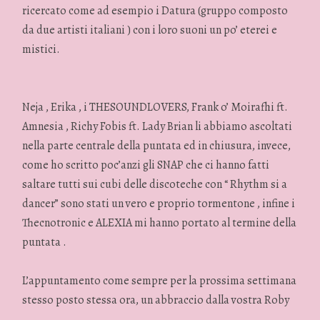
ricercato come ad esempio i Datura (gruppo composto
da due artisti italiani ) con i loro suoni un po’ eterei e
mistici.
Neja , Erika , i THESOUNDLOVERS, Frank o’ Moirafhi ft.
Amnesia , Richy Fobis ft. Lady Brian li abbiamo ascoltati
nella parte centrale della puntata ed in chiusura, invece,
come ho scritto poc’anzi gli SNAP che ci hanno fatti
saltare tutti sui cubi delle discoteche con “ Rhythm si a
dancer” sono stati un vero e proprio tormentone , infine i
Thecnotronic e ALEXIA mi hanno portato al termine della
puntata .
L’appuntamento come sempre per la prossima settimana
stesso posto stessa ora, un abbraccio dalla vostra Roby