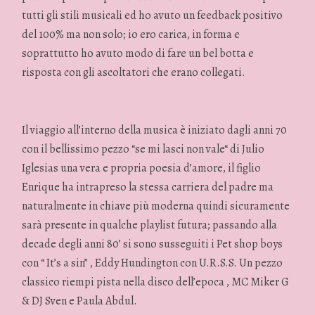
tutti gli stili musicali ed ho avuto un feedback positivo
del 100% ma non solo; io ero carica, in forma e
soprattutto ho avuto modo di fare un bel botta e
risposta con gli ascoltatori che erano collegati.
Il viaggio all’interno della musica è iniziato dagli anni 70
con il bellissimo pezzo “se mi lasci non vale“ di Julio
Iglesias una vera e propria poesia d’amore, il figlio
Enrique ha intrapreso la stessa carriera del padre ma
naturalmente in chiave più moderna quindi sicuramente
sarà presente in qualche playlist futura; passando alla
decade degli anni 80’ si sono susseguiti i Pet shop boys
con “ It’s a sin” , Eddy Hundington con U.R.S.S. Un pezzo
classico riempi pista nella disco dell’epoca , MC Miker G
& DJ Sven e Paula Abdul.