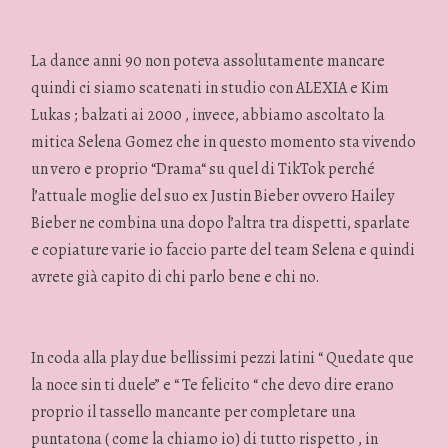
La dance anni 90 non poteva assolutamente mancare
quindi ci siamo scatenati in studio con ALEXIA e Kim
Lukas ; balzati ai 2000 , invece, abbiamo ascoltato la
mitica Selena Gomez che in questo momento sta vivendo
un vero e proprio “Drama“ su quel di TikTok perché
l’attuale moglie del suo ex Justin Bieber ovvero Hailey
Bieber ne combina una dopo l’altra tra dispetti, sparlate
e copiature varie io faccio parte del team Selena e quindi
avrete già capito di chi parlo bene e chi no.
In coda alla play due bellissimi pezzi latini “ Quedate que
la noce sin ti duele” e “ Te felicito “ che devo dire erano
proprio il tassello mancante per completare una
puntatona ( come la chiamo io) di tutto rispetto , in