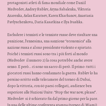
protagonisti atleti di fama mondiale come Daniil
Medvedev, Andrey Rublev, Aryna Sabalenka, Viktoria
Azarenka, Aslan Karatsev, Karen Khachanov, Anastasia
Pavlyuchenkova, Daria Kasatkina e Ilya Ivashka.
Escludere i tennisti e le tenniste russe deve risultare una
punizione, l’ennesima, una sanzione “economica” alla
nazione russa e al suo presidente violento e spietato.
Poiché i tennisti russi sono tra i più forti al mondo
(Medvedev il numero 2) la cosa potrebbe anche avere
senso. E però… ci sono un sacco di però. Il primo: tutti i
giocatori russi hanno condannato la guerra. Rublev lo ha
persino scritto sulle telecamere del torneo di Dubai,
dopo la vittoria, con 60 paesi collegati, audience ben
superiore alle Nazioni Unite: “Stop the war now, please”.
Medvedev si è schierato fin dal primo giorno per la pace.
In una delle ultime conferenza stampa (torneo di Miami)