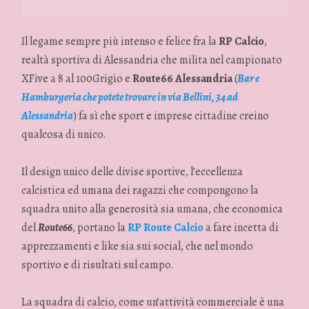
Il legame sempre più intenso e felice fra la
RP Calcio
,
realtà sportiva di Alessandria che milita nel campionato
XFive a 8 al 100Grigio e
Route66 Alessandria
(
Bar e
Hamburgeria che potete trovare in via Bellini, 34 ad
Alessandria
) fa sì che sport e imprese cittadine creino
qualcosa di unico.
Il design unico delle divise sportive, l’eccellenza
calcistica ed umana dei ragazzi che compongono la
squadra unito alla generosità sia umana, che economica
del
Route66
, portano la
RP Route Calcio
a fare incetta di
apprezzamenti e like sia sui social, che nel mondo
sportivo e di risultati sul campo.
La squadra di calcio, come un’attività commerciale è una