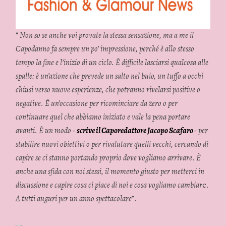
“
Non so se anche voi provate la stessa sensazione, ma a me il
Capodanno fa sempre un po’ impressione, perché è allo stesso
tempo la fine e l’inizio di un ciclo. È difficile lasciarsi qualcosa alle
spalle: è un’azione che prevede un salto nel buio, un tuffo a occhi
chiusi verso nuove esperienze, che potranno rivelarsi positive o
negative. È un’occasione per ricominciare da zero o per
continuare quel che abbiamo iniziato e vale la pena portare
avanti. È un modo -
scrive il Caporedattore Jacopo Scafaro
- per
stabilire nuovi obiettivi o per rivalutare quelli vecchi, cercando di
capire se ci stanno portando proprio dove vogliamo arrivare. È
anche una sfida con noi stessi, il momento giusto per metterci in
discussione e capire cosa ci piace di noi e cosa vogliamo cambiar
e.
A tutti auguri per un anno spettacolare
”.