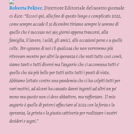
Roberta Pelizer
, Direttore Editoriale del nostro giornale
ci dice: “
Eccoci qui, alla fine di questo lungo e complicato 2022,
come sempre accade il 31 dicembre tiriamo sempre le somme di
quello che è successo nei 365 giorni appena trascorsi, alla
famiglia, il lavoro, i soldi, gli amici, alle occasioni perse e a quelle
colte. Per ognuno di noi c’è qualcosa che non vorremmo più
ritrovare mentre per altri la speranza è che resti tutto così com’è,
siamo tanti e tutti diversi ma l’augurio che ci accomuna tutti e’
quello che sia più bello per tutti sotto tutti i punti di vista.
Abbiamo lottato contro una pandemia che ci ha colpiti tutti per
vari motivi, ad alcuni ha causato danni ingenti ad altri un po’
meno ma questo non ci deve abbattere, ma rafforzare. Il mio
augurio è quello di poterci affacciare al 2023 con la forza e la
speranza, la grinta e la giusta cattiveria per realizzare i nostri
desideri e sogni.”