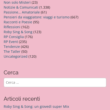
Non solo Misteri
(23)
Notizie & Comunicati
(1.338)
Passione… Amatoriale
(61)
Pensieri da viaggiatore: viaggi e turismo
(667)
Racconti e Poesie
(95)
Riflessioni
(162)
Roby Sing & Song
(123)
RP Consiglia
(176)
RP Event
(235)
Tendenze
(426)
The Tatler
(50)
Uncategorized
(120)
Cerca
R
i
c
e
Articoli recenti
r
c
Roby Sing & Song: un giovedì super Mix
a