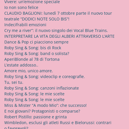
Vivere: un’emozione speciale
p
Io non sono felice
e
CLAUDIO BAGLIONI: lunedì 7 ottobre parte il nuovo tour
r
teatrale “DODICI NOTE SOLO BIS”!
:
Indecifrabili emozioni
Cry me a river”: il nuovo singolo dei Vocal Blue Trains.
INTERPRETARE LA VITA DEGLI ALBERI ATTRAVERSO L’ARTE
Dance & Pop ci piacciono sempre
Roby Sing & Song: bis di Rock
Roby Sing & Song: band o solista?
AperiBlonde al 78 di Tortona
L’estate addosso..
Amore mio, unico amore.
Roby Sing & Song: videoclip e coreografie.
Tu, sei tu.
Roby Sing & Song: canzoni inflazionate
Roby Sing & Song: le mie scelte
Roby Sing & Song: le mie scelte
Miss & Mister “A modo Mio”: che successo!
E noi giovani? Protagonisti o comparse?
Robert Pistillo: passione e grinta
Wimbledon, esclusi gli atleti Russi e Bielorussi: contrari
o favorevoli?