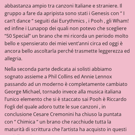
abbastanza ampio tra canzoni Italiane e straniere. Il
gruppo a fare da apripista sono stati i Genesis con “ I
can’t dance “ seguiti dai Eurythmics , i Pooh , gli Wham!
ed infine i Lunapop dei quali non potevo che scegliere
“50 Special” un brano che mi ricorda un periodo molto
bello e spensierato dei miei vent’anni circa ed oggi è
ancora bello ascoltarla perché trasmette leggerezza ed
allegria.
Nella seconda parte dedicata ai solisti abbiamo
sognato assieme a Phil Collins ed Annie Lennox
passando ad un moderno è completamente cambiato
George Michael, tornado invece alla musica italiana
l’unico elemento che si è staccato sai Pooh è Riccardo
Fogli del quale adoro tutte le sue canzoni , in
conclusione Cesare Cremonini ha chiuso la puntata
con “ Chimica “ un brano che racchiude tutta la
maturità di scrittura che l’artista ha acquisto in questi