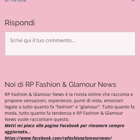
a
v
i
Rispondi
g
a
z
i
o
n
e
a
Noi di RP Fashion & Glamour News
r
RP Fashion & Glamour News è la rivista online che racconta e
t
propone sensazioni, esperienze, punti di vista, emozioni
i
legate a tutto quanto fa “fashion” e “glamour”. Tutto quanto fa
moda, tutto quanto fa tendenza e RP Fashion & Glamour
c
News vuole raccontare questo.
o
Metti mi piace alla pagina Facebook per rimanere sempre
l
aggiornato…
https://www.facebook.com/rpfashionglamournews/