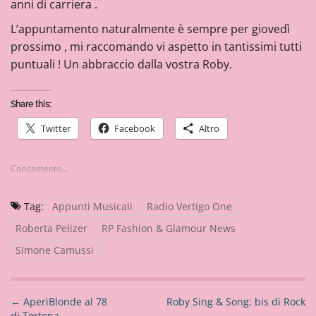
anni di carriera .
L’appuntamento naturalmente è sempre per giovedì
prossimo , mi raccomando vi aspetto in tantissimi tutti
puntuali ! Un abbraccio dalla vostra Roby.
Share this:
Twitter
Facebook
Altro
Caricamento...
Tag:
Appunti Musicali
Radio Vertigo One
Roberta Pelizer
RP Fashion & Glamour News
Simone Camussi
N
←
AperiBlonde al 78
Roby Sing & Song: bis di Rock
di Tortona
→