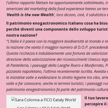
l’ultimo rapporto Nielsen ha opportunamente sottolineato, n
americani del marketing della food experience hanno un te
‘
Health is the new Wealth
’, loro dicono, cioè, il salutistic
Il patrimonio enogastronomico italiano cosa ha bis
perché diventi una componente dello sviluppo turist
nostra nazione?
“L’italia è il paese con la maggiore biodiversità al mondo e i
la nazione che vanta il maggior numero di D.O.P. precedend
Questa ricchezza è indubbiamente una fortuna da valorizzare
direzione della valorizzazione dei riconoscimenti Unesco lega
di Pantelleria, i paesaggi della Langhe Roero e Monferrato, P
pizzaiolo napoletano, l’ultima recentemente iscritta. Avviata 
le iniziative volte a evidenziare lo stretto legame tra cibo, a
volte a far conoscere, anche in termini turistici, i paesaggi rura
patrimonio enogastronomico fa parte del patrimonio culturale e 
Il tuo lavoro
percepire il
Sara Colonna a FICO Eataly World