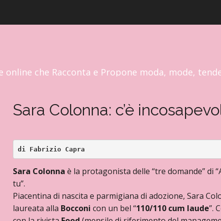
RP FASHION & GLAMOUR NEWS
e online che Racconta e Propone moda, mode, tend
Sara Colonna: c’è incosapev
di Fabrizio Capra
Sara Colonna
è la protagonista delle “tre domande” di “
tu”.
Piacentina di nascita e parmigiana di adozione, Sara Col
laureata alla
Bocconi
con un bel “
110/110 cum laude
”. 
con la rivista
Food
(mensile di riferimento del managemen