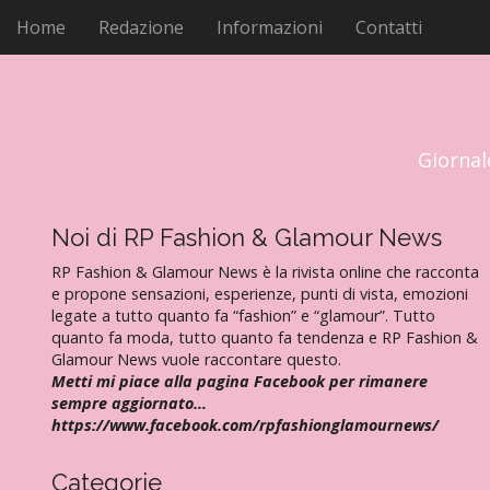
M
V
Home
Redazione
Informazioni
Contatti
a
e
i
n
a
u
l
p
c
r
o
Giornal
i
n
t
n
e
Noi di RP Fashion & Glamour News
c
n
i
RP Fashion & Glamour News è la rivista online che racconta
u
p
e propone sensazioni, esperienze, punti di vista, emozioni
t
legate a tutto quanto fa “fashion” e “glamour”. Tutto
a
o
quanto fa moda, tutto quanto fa tendenza e RP Fashion &
l
Glamour News vuole raccontare questo.
e
Metti mi piace alla pagina Facebook per rimanere
sempre aggiornato…
https://www.facebook.com/rpfashionglamournews/
Categorie