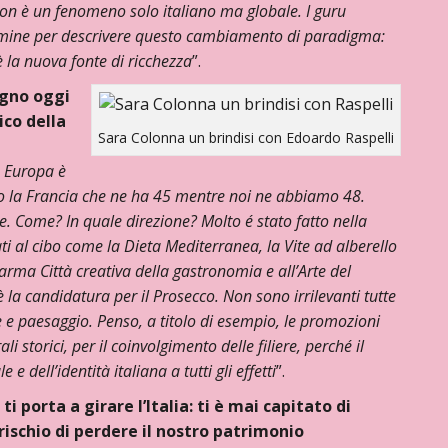
on è un fenomeno solo italiano ma globale. I guru
rmine per descrivere questo cambiamento di paradigma:
o è la nuova fonte di ricchezza
”.
ogno oggi
ico della
Sara Colonna un brindisi con Edoardo Raspelli
n Europa è
o la Francia che ne ha 45 mentre noi ne abbiamo 48.
. Come? In quale direzione? Molto é stato fatto nella
ti al cibo come la Dieta Mediterranea, la Vite ad alberello
arma Città creativa della gastronomia e all’Arte del
è la candidatura per il Prosecco. Non sono irrilevanti tutte
rte e paesaggio. Penso, a titolo di esempio, le promozioni
li storici, per il coinvolgimento delle filiere, perché il
dell’identità italiana a tutti gli effetti
”.
 ti porta a girare l’Italia: ti è mai capitato di
 rischio di perdere il nostro patrimonio