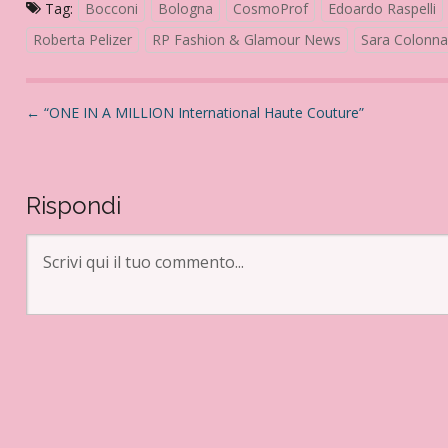
Tag:
Bocconi
Bologna
CosmoProf
Edoardo Raspelli
Roberta Pelizer
RP Fashion & Glamour News
Sara Colonna
N
←
“ONE IN A MILLION International Haute Couture”
a
v
i
Rispondi
g
a
z
i
o
n
e
a
r