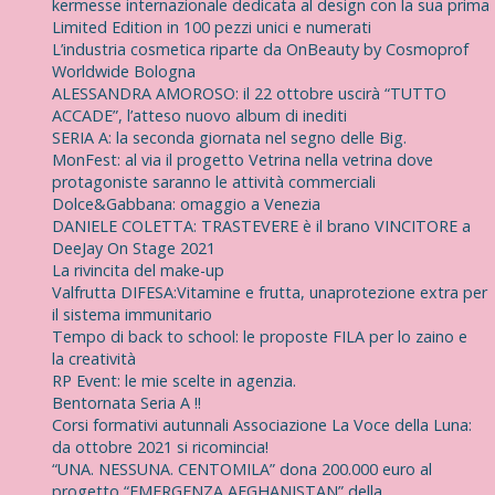
kermesse internazionale dedicata al design con la sua prima
Limited Edition in 100 pezzi unici e numerati
L’industria cosmetica riparte da OnBeauty by Cosmoprof
Worldwide Bologna
ALESSANDRA AMOROSO: il 22 ottobre uscirà “TUTTO
ACCADE”, l’atteso nuovo album di inediti
SERIA A: la seconda giornata nel segno delle Big.
MonFest: al via il progetto Vetrina nella vetrina dove
protagoniste saranno le attività commerciali
Dolce&Gabbana: omaggio a Venezia
DANIELE COLETTA: TRASTEVERE è il brano VINCITORE a
DeeJay On Stage 2021
La rivincita del make-up
Valfrutta DIFESA:Vitamine e frutta, unaprotezione extra per
il sistema immunitario
Tempo di back to school: le proposte FILA per lo zaino e
la creatività
RP Event: le mie scelte in agenzia.
Bentornata Seria A !!
Corsi formativi autunnali Associazione La Voce della Luna:
da ottobre 2021 si ricomincia!
“UNA. NESSUNA. CENTOMILA” dona 200.000 euro al
progetto “EMERGENZA AFGHANISTAN” della