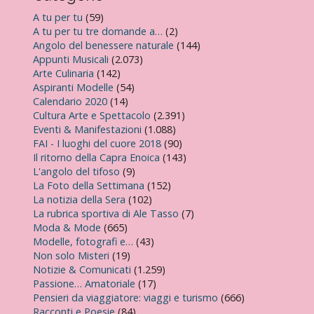
A tu per tu
(59)
A tu per tu tre domande a…
(2)
Angolo del benessere naturale
(144)
Appunti Musicali
(2.073)
Arte Culinaria
(142)
Aspiranti Modelle
(54)
Calendario 2020
(14)
Cultura Arte e Spettacolo
(2.391)
Eventi & Manifestazioni
(1.088)
FAI - I luoghi del cuore 2018
(90)
Il ritorno della Capra Enoica
(143)
L'angolo del tifoso
(9)
La Foto della Settimana
(152)
La notizia della Sera
(102)
La rubrica sportiva di Ale Tasso
(7)
Moda & Mode
(665)
Modelle, fotografi e…
(43)
Non solo Misteri
(19)
Notizie & Comunicati
(1.259)
Passione… Amatoriale
(17)
Pensieri da viaggiatore: viaggi e turismo
(666)
Racconti e Poesie
(84)