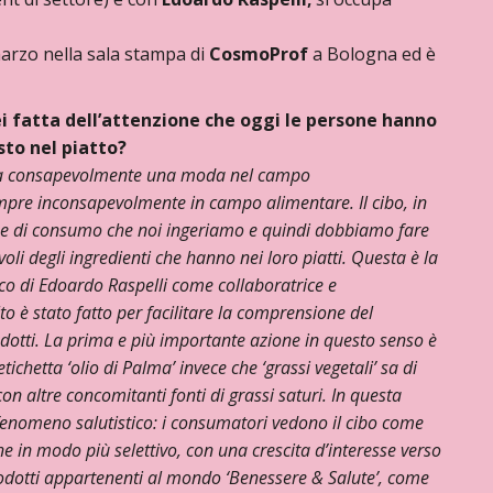
arzo nella sala stampa di
CosmoProf
a Bologna ed è
ei fatta dell’attenzione che oggi le persone hanno
sto nel piatto?
a consapevolmente una moda nel campo
mpre inconsapevolmente in campo alimentare. Il cibo, in
ene di consumo che noi ingeriamo e quindi dobbiamo fare
i degli ingredienti che hanno nei loro piatti. Questa è la
nco di Edoardo Raspelli come collaboratrice e
o è stato fatto per facilitare la comprensione del
odotti. La prima e più importante azione in questo senso è
chetta ‘olio di Palma’ invece che ‘grassi vegetali’ sa di
n altre concomitanti fonti di grassi saturi. In questa
fenomeno salutistico: i consumatori vedono il cibo come
e in modo più selettivo, con una crescita d’interesse verso
prodotti appartenenti al mondo ‘Benessere & Salute’, come