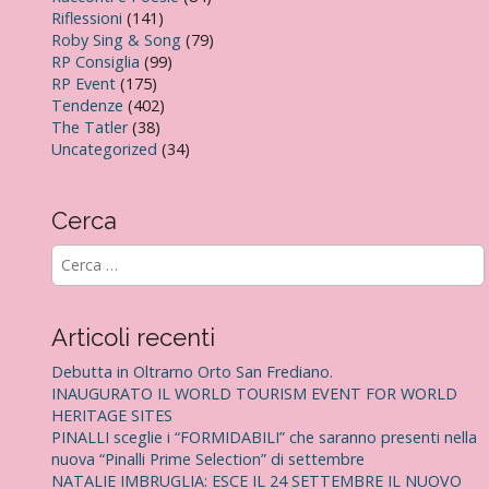
Riflessioni
(141)
Roby Sing & Song
(79)
RP Consiglia
(99)
RP Event
(175)
Tendenze
(402)
The Tatler
(38)
Uncategorized
(34)
Cerca
R
i
c
e
Articoli recenti
r
c
Debutta in Oltrarno Orto San Frediano.
a
INAUGURATO IL WORLD TOURISM EVENT FOR WORLD
p
HERITAGE SITES
e
PINALLI sceglie i “FORMIDABILI” che saranno presenti nella
r
nuova “Pinalli Prime Selection” di settembre
:
NATALIE IMBRUGLIA: ESCE IL 24 SETTEMBRE IL NUOVO