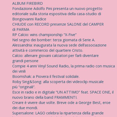
ALBUM FIREBIRD
Fondazione Adolfo Pini presenta un nuovo progetto
editoriale sulla storia espositiva della casa-studio di
Bongiovanni Radice
CHIUDE con RECORD presenze SALONE del CAMPER
di PARMA
RP Calcio: wins championship “X-Five”
Nel segno dei bomber: terza giornata di Serie A.
Alessandria: inaugurata la nuova sede dell’associazione
attività e commercio del quartiere Cristo.
Calcio: allenare giovani calciatori per farli diventare
grandi persone
Compie 4 anni Vinyl Sound Radio, la prima radio con musica
dei vinili
Boomshak: a Piovera il festival solidale.
Roby Sing&Song: alla scoperta dei videoclip musicale
più “originali”.
Esce in radio e in digitale “UN ATTIMO” feat. SPACE ONE, il
nuovo brano della band FRAMMENTI.
Creare è vivere due volte. Breve ode a George Best, eroe
dei due mondi.
Supersalone: LAGO celebra la ripartenza della grande