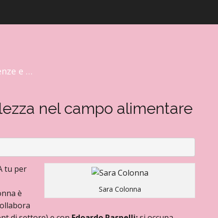
enze e …
olezza nel campo alimentare
A tu per
Sara Colonna
onna è
Collabora
t di settore) e con
Edoardo Raspelli;
si occupa