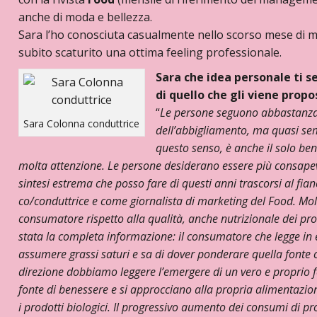
anche di moda e bellezza.
Sara l’ho conosciuta casualmente nello scorso mese di m
subito scaturito una ottima feeling professionale.
Sara che idea personale ti s
di quello che gli viene propo
“
Le persone seguono abbastanz
Sara Colonna conduttrice
dell’abbigliamento, ma quasi se
questo senso, è anche il solo b
molta attenzione. Le persone desiderano essere più consapevol
sintesi estrema che posso fare di questi anni trascorsi al fia
co/conduttrice e come giornalista di marketing del Food. Molt
consumatore rispetto alla qualità, anche nutrizionale dei pr
stata la completa informazione: il consumatore che legge in eti
assumere grassi saturi e sa di dover ponderare quella fonte co
direzione dobbiamo leggere l’emergere di un vero e proprio 
fonte di benessere e si approcciano alla propria alimentazion
i prodotti biologici. Il progressivo aumento dei consumi di 