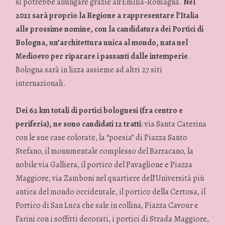
si potrebbe allungare grazie all’Emilia-Romagna.
Nel
2021 sarà proprio la Regione a rappresentare l’Italia
alle prossime nomine, con la candidatura dei Portici di
Bologna, un’architettura unica al mondo, nata nel
Medioevo per riparare i passanti dalle intemperie
.
Bologna sarà in lizza assieme ad altri 27 siti
internazionali.
Dei 62 km totali di portici bolognesi (fra centro e
periferia), ne sono candidati 12 tratti
: via Santa Caterina
con le sue case colorate, la “poesia” di Piazza Santo
Stefano, il monumentale complesso del Barracano, la
nobile via Galliera, il portico del Pavaglione e Piazza
Maggiore, via Zamboni nel quartiere dell’Università più
antica del mondo occidentale, il portico della Certosa, il
Portico di San Luca che sale in collina, Piazza Cavour e
Farini con i soffitti decorati, i portici di Strada Maggiore,