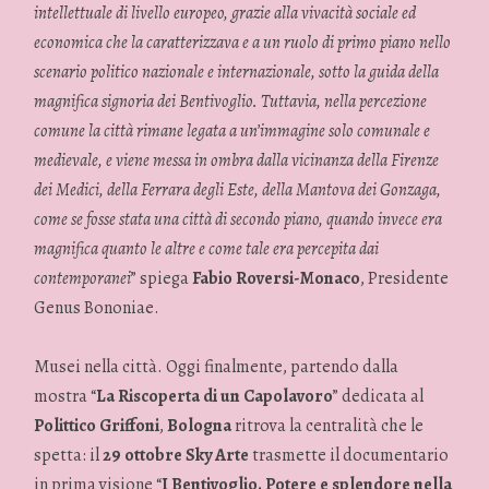
intellettuale di livello europeo, grazie alla vivacità sociale ed
economica che la caratterizzava e a un ruolo di primo piano nello
scenario politico nazionale e internazionale, sotto la guida della
magnifica signoria dei Bentivoglio. Tuttavia, nella percezione
comune la città rimane legata a un’immagine solo comunale e
medievale, e viene messa in ombra dalla vicinanza della Firenze
dei Medici, della Ferrara degli Este, della Mantova dei Gonzaga,
come se fosse stata una città di secondo piano, quando invece era
magnifica quanto le altre e come tale era percepita dai
contemporanei
” spiega
Fabio Roversi-Monaco
, Presidente
Genus Bononiae.
Musei nella città. Oggi finalmente, partendo dalla
mostra “
La Riscoperta di un Capolavoro
” dedicata al
Polittico Griffoni
,
Bologna
ritrova la centralità che le
spetta: il
29 ottobre Sky Arte
trasmette il documentario
in prima visione “
I Bentivoglio. Potere e splendore nella