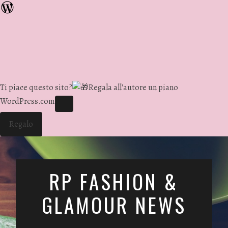
Ti piace questo sito?
Regala all'autore un piano
WordPress.com
Regalo
RP FASHION &
GLAMOUR NEWS