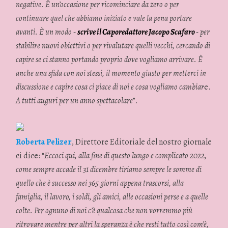
negative. È un’occasione per ricominciare da zero o per
continuare quel che abbiamo iniziato e vale la pena portare
avanti. È un modo -
scrive il Caporedattore Jacopo Scafaro
- per
stabilire nuovi obiettivi o per rivalutare quelli vecchi, cercando di
capire se ci stanno portando proprio dove vogliamo arrivare. È
anche una sfida con noi stessi, il momento giusto per metterci in
discussione e capire cosa ci piace di noi e cosa vogliamo cambiar
e.
A tutti auguri per un anno spettacolare
”.
Roberta Pelizer
, Direttore Editoriale del nostro giornale
ci dice: “
Eccoci qui, alla fine di questo lungo e complicato 2022,
come sempre accade il 31 dicembre tiriamo sempre le somme di
quello che è successo nei 365 giorni appena trascorsi, alla
famiglia, il lavoro, i soldi, gli amici, alle occasioni perse e a quelle
colte. Per ognuno di noi c’è qualcosa che non vorremmo più
ritrovare mentre per altri la speranza è che resti tutto così com’è,