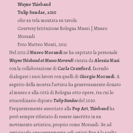
Wayne Thiebaud
Tulip Sundae, 2010
olio su tela montata su tavola
Courtesy Istituzione Bologna Musei | Museo
Morandi
Foto Matteo Monti, 2011
Nel 2011 il
Museo Morandi
ne ha ospitato la personale
Wayne Thiebaud at Museo Morandi
curata da
Alessia Masi
con la collaborazione di
Carla Crawford
, facendo
dialogare i suoi lavori con quelli di
Giorgio Morandi
. A
seguito della mostra l’artista ha generosamente donato
al museo e alla città di Bologna otto opere, tra cui lo
straordinario dipinto
Tulip Sundae
del 2010.
Frequentemente associato alla
Pop Art
,
Thiebaud
ha
però sempre rifiutato di essere inscritto in un
movimento artistico, proprio come Morandi. Se ad
avvicinarlo apparentemente agli artisti Pop è la scelta