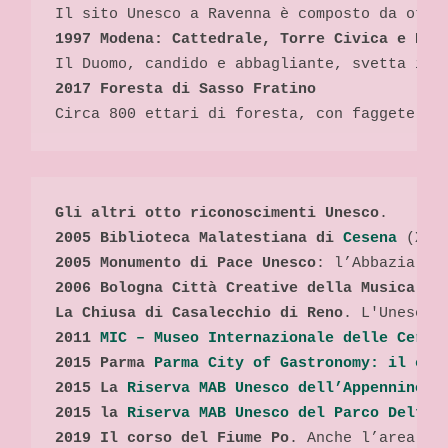
Circa 800 ettari di foresta, con faggete tr
Gli altri otto riconoscimenti Unesco
.
2005 Biblioteca Malatestiana di 
Cesena
 (XV 
2005 Monumento di Pace Unesco
: l’Abbazia di
2006 Bologna Città Creative della Musica
. T
La Chiusa di Casalecchio di Reno
. L'Unesco 
2011 
MIC – Museo Internazionale delle Ceram
2015 Parma 
Parma City of Gastronomy: il cuo
2015 La 
Riserva MAB Unesco dell’Appennino T
2015 la 
Riserva MAB Unesco del Parco Delta 
2019 Il corso del Fiume Po
. Anche l’area 
Po