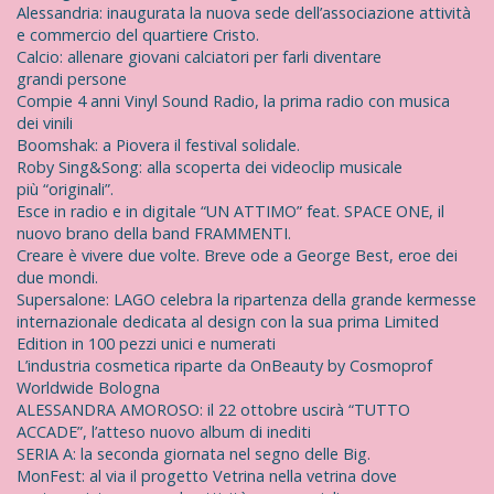
p
Alessandria: inaugurata la nuova sede dell’associazione attività
e
e commercio del quartiere Cristo.
r
Calcio: allenare giovani calciatori per farli diventare
:
grandi persone
Compie 4 anni Vinyl Sound Radio, la prima radio con musica
dei vinili
Boomshak: a Piovera il festival solidale.
Roby Sing&Song: alla scoperta dei videoclip musicale
più “originali”.
Esce in radio e in digitale “UN ATTIMO” feat. SPACE ONE, il
nuovo brano della band FRAMMENTI.
Creare è vivere due volte. Breve ode a George Best, eroe dei
due mondi.
Supersalone: LAGO celebra la ripartenza della grande kermesse
internazionale dedicata al design con la sua prima Limited
Edition in 100 pezzi unici e numerati
L’industria cosmetica riparte da OnBeauty by Cosmoprof
Worldwide Bologna
ALESSANDRA AMOROSO: il 22 ottobre uscirà “TUTTO
ACCADE”, l’atteso nuovo album di inediti
SERIA A: la seconda giornata nel segno delle Big.
MonFest: al via il progetto Vetrina nella vetrina dove