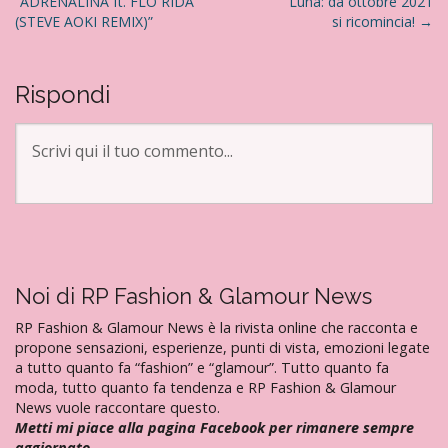
“ADRENALINA ft. FLO RIDA
Luna: da ottobre 2021
v
(STEVE AOKI REMIX)”
si ricomincia!
→
i
g
a
Rispondi
z
i
o
n
e
a
r
Noi di RP Fashion & Glamour News
t
i
RP Fashion & Glamour News è la rivista online che racconta e
propone sensazioni, esperienze, punti di vista, emozioni legate
c
a tutto quanto fa “fashion” e “glamour”. Tutto quanto fa
o
moda, tutto quanto fa tendenza e RP Fashion & Glamour
l
News vuole raccontare questo.
i
Metti mi piace alla pagina Facebook per rimanere sempre
aggiornato…