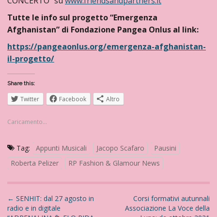
CONCERTO” su
www.friendsandpartners.it
Tutte le info sul progetto “Emergenza
Afghanistan” di Fondazione Pangea Onlus al link:
https://pangeaonlus.org/emergenza-afghanistan-
il-progetto/
Share this:
Twitter
Facebook
Altro
Caricamento...
Tag:
Appunti Musicali
Jacopo Scafaro
Pausini
Roberta Pelizer
RP Fashion & Glamour News
N
←
SENHIT: dal 27 agosto in
Corsi formativi autunnali
radio e in digitale
Associazione La Voce della
a