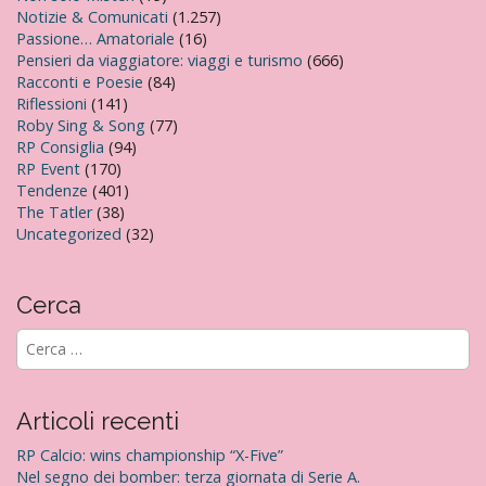
Notizie & Comunicati
(1.257)
Passione… Amatoriale
(16)
Pensieri da viaggiatore: viaggi e turismo
(666)
Racconti e Poesie
(84)
Riflessioni
(141)
Roby Sing & Song
(77)
RP Consiglia
(94)
RP Event
(170)
Tendenze
(401)
The Tatler
(38)
Uncategorized
(32)
Cerca
R
i
c
e
Articoli recenti
r
c
RP Calcio: wins championship “X-Five”
a
Nel segno dei bomber: terza giornata di Serie A.