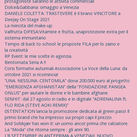
protagoniste saranno le attività commerciali
Dolce&Gabbana: omaggio a Venezia
DANIELE COLETTA: TRASTEVERE è il brano VINCITORE a
DeeJay On Stage 2021
La rivincita del make-up
Valfrutta DIFESA:Vitamine e frutta, unaprotezione extra per il
sistema immunitario
Tempo di back to school: le proposte FILA per lo zaino e
la creatività
RP Event: le mie scelte in agenzia.
Bentornata Seria A !!
Corsi formativi autunnali Associazione La Voce della Luna: da
ottobre 2021 si ricomincia!
“UNA. NESSUNA. CENTOMILA” dona 200.000 euro al progetto
“EMERGENZA AFGHANISTAN” della “FONDAZIONE PANGEA
ONLUS” per aiutare le donne e le bambine afghane.
SENHIT: dal 27 agosto in radio e in digitale “ADRENALINA ft.
FLO RIDA (STEVE AOKI REMIX)”
0STENTATION lancia la promozione dedicata al green pass! Il
primo brand che ha impresso sui propri capi il prezzo
And Solskjær has won it: un uomo ancor prima che calciatore.
La “Moda” che ritorna sempre : gli anni 90.
L’8 SETTEMBRE IN ANTEPRIMA A VENEZIAIL NUOVO