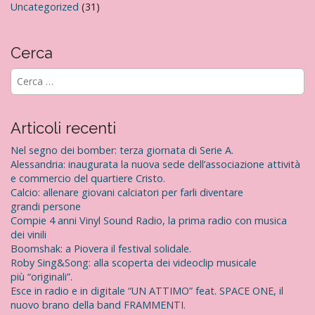
Uncategorized
(31)
Cerca
R
i
c
e
Articoli recenti
r
c
Nel segno dei bomber: terza giornata di Serie A.
a
Alessandria: inaugurata la nuova sede dell’associazione attività
p
e commercio del quartiere Cristo.
e
Calcio: allenare giovani calciatori per farli diventare
r
grandi persone
:
Compie 4 anni Vinyl Sound Radio, la prima radio con musica
dei vinili
Boomshak: a Piovera il festival solidale.
Roby Sing&Song: alla scoperta dei videoclip musicale
più “originali”.
Esce in radio e in digitale “UN ATTIMO” feat. SPACE ONE, il
nuovo brano della band FRAMMENTI.