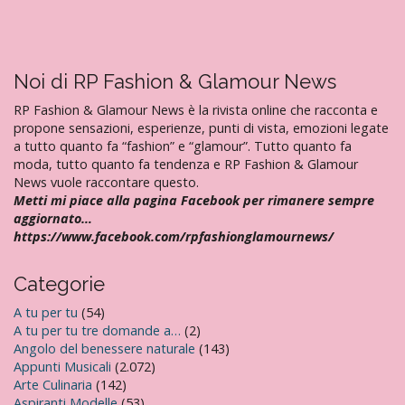
n
e
a
r
Noi di RP Fashion & Glamour News
t
RP Fashion & Glamour News è la rivista online che racconta e
i
propone sensazioni, esperienze, punti di vista, emozioni legate
a tutto quanto fa “fashion” e “glamour”. Tutto quanto fa
c
moda, tutto quanto fa tendenza e RP Fashion & Glamour
o
News vuole raccontare questo.
l
Metti mi piace alla pagina Facebook per rimanere sempre
i
aggiornato…
https://www.facebook.com/rpfashionglamournews/
Categorie
A tu per tu
(54)
A tu per tu tre domande a…
(2)
Angolo del benessere naturale
(143)
Appunti Musicali
(2.072)
Arte Culinaria
(142)
Aspiranti Modelle
(53)