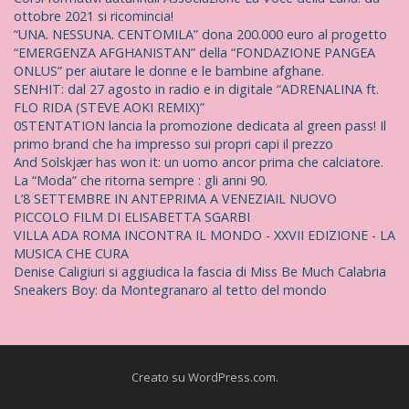
ottobre 2021 si ricomincia!
“UNA. NESSUNA. CENTOMILA” dona 200.000 euro al progetto
“EMERGENZA AFGHANISTAN” della “FONDAZIONE PANGEA
ONLUS” per aiutare le donne e le bambine afghane.
SENHIT: dal 27 agosto in radio e in digitale “ADRENALINA ft.
FLO RIDA (STEVE AOKI REMIX)”
0STENTATION lancia la promozione dedicata al green pass! Il
primo brand che ha impresso sui propri capi il prezzo
And Solskjær has won it: un uomo ancor prima che calciatore.
La “Moda” che ritorna sempre : gli anni 90.
L’8 SETTEMBRE IN ANTEPRIMA A VENEZIAIL NUOVO
PICCOLO FILM DI ELISABETTA SGARBI
VILLA ADA ROMA INCONTRA IL MONDO - XXVII EDIZIONE - LA
MUSICA CHE CURA
Denise Caligiuri si aggiudica la fascia di Miss Be Much Calabria
Sneakers Boy: da Montegranaro al tetto del mondo
Creato su WordPress.com
.