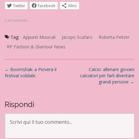
Twitter
Facebook
Altro
Caricamento...
Tag:
Appunti Musicali
Jacopo Scafaro
Roberta Pelizer
RP Fashion & Glamour News
N
←
Boomshak: a Piovera il
Calcio: allenare giovani
festival solidale.
calciatori per farli diventare
a
grandi persone
→
v
i
g
Rispondi
a
z
i
o