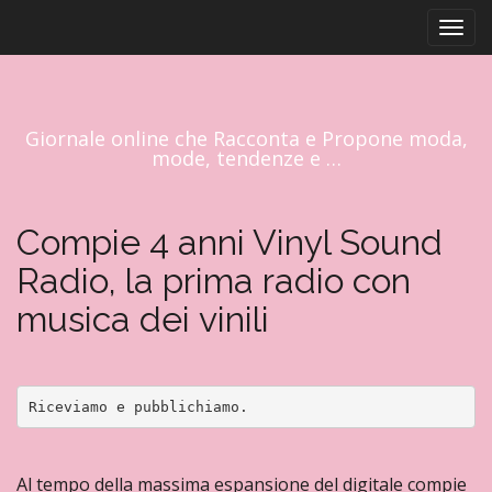
M
V
RP FASHION & GLAMOUR NEWS
a
e
i
n
a
u
l
p
c
Giornale online che Racconta e Propone moda,
r
o
mode, tendenze e …
i
n
t
n
e
Compie 4 anni Vinyl Sound
c
n
i
Radio, la prima radio con
u
p
t
musica dei vinili
a
o
l
e
Riceviamo e pubblichiamo.
Al tempo della massima espansione del digitale compie