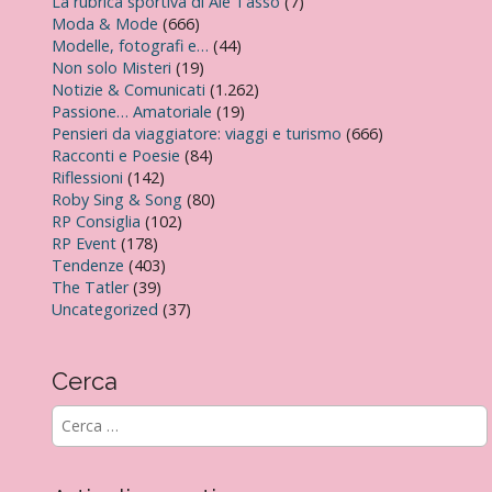
La rubrica sportiva di Ale Tasso
(7)
Moda & Mode
(666)
Modelle, fotografi e…
(44)
Non solo Misteri
(19)
Notizie & Comunicati
(1.262)
Passione… Amatoriale
(19)
Pensieri da viaggiatore: viaggi e turismo
(666)
Racconti e Poesie
(84)
Riflessioni
(142)
Roby Sing & Song
(80)
RP Consiglia
(102)
RP Event
(178)
Tendenze
(403)
The Tatler
(39)
Uncategorized
(37)
Cerca
R
i
c
e