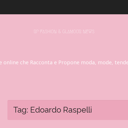
RP FASHION & GLAMOUR NEWS
e online che Racconta e Propone moda, mode, tend
Tag:
Edoardo Raspelli