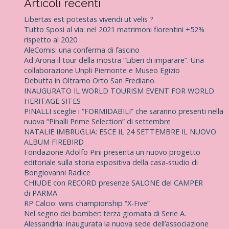
Articoli recenti
r
c
Libertas est potestas vivendi ut velis ?
a
Tutto Sposi al via: nel 2021 matrimoni fiorentini +52%
p
rispetto al 2020
e
AleComis: una conferma di fascino
r
Ad Arona il tour della mostra “Liberi di imparare”. Una
:
collaborazione Unpli Piemonte e Museo Egizio
Debutta in Oltrarno Orto San Frediano.
INAUGURATO IL WORLD TOURISM EVENT FOR WORLD
HERITAGE SITES
PINALLI sceglie i “FORMIDABILI” che saranno presenti nella
nuova “Pinalli Prime Selection” di settembre
NATALIE IMBRUGLIA: ESCE IL 24 SETTEMBRE IL NUOVO
ALBUM FIREBIRD
Fondazione Adolfo Pini presenta un nuovo progetto
editoriale sulla storia espositiva della casa-studio di
Bongiovanni Radice
CHIUDE con RECORD presenze SALONE del CAMPER
di PARMA
RP Calcio: wins championship “X-Five”
Nel segno dei bomber: terza giornata di Serie A.
Alessandria: inaugurata la nuova sede dell’associazione