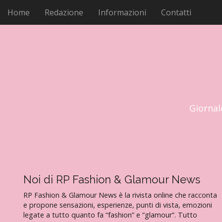
M
V
Home
Redazione
Informazioni
Contatti
a
e
i
n
a
u
l
p
c
r
o
i
n
t
n
e
c
Giornal
n
i
u
p
t
a
o
l
e
Noi di RP Fashion & Glamour News
RP Fashion & Glamour News è la rivista online che racconta
e propone sensazioni, esperienze, punti di vista, emozioni
legate a tutto quanto fa “fashion” e “glamour”. Tutto