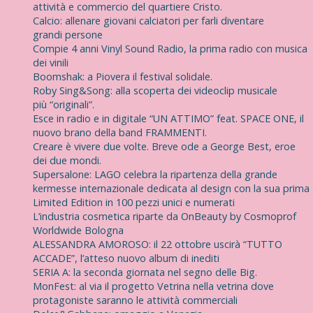
attività e commercio del quartiere Cristo.
Calcio: allenare giovani calciatori per farli diventare
grandi persone
Compie 4 anni Vinyl Sound Radio, la prima radio con musica
dei vinili
Boomshak: a Piovera il festival solidale.
Roby Sing&Song: alla scoperta dei videoclip musicale
più “originali”.
Esce in radio e in digitale “UN ATTIMO” feat. SPACE ONE, il
nuovo brano della band FRAMMENTI.
Creare è vivere due volte. Breve ode a George Best, eroe
dei due mondi.
Supersalone: LAGO celebra la ripartenza della grande
kermesse internazionale dedicata al design con la sua prima
Limited Edition in 100 pezzi unici e numerati
L’industria cosmetica riparte da OnBeauty by Cosmoprof
Worldwide Bologna
ALESSANDRA AMOROSO: il 22 ottobre uscirà “TUTTO
ACCADE”, l’atteso nuovo album di inediti
SERIA A: la seconda giornata nel segno delle Big.
MonFest: al via il progetto Vetrina nella vetrina dove
protagoniste saranno le attività commerciali