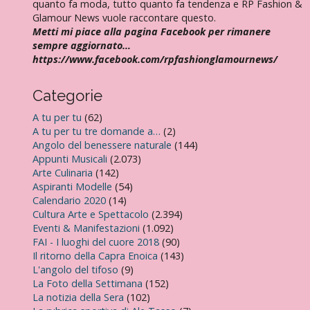
quanto fa moda, tutto quanto fa tendenza e RP Fashion &
Glamour News vuole raccontare questo.
Metti mi piace alla pagina Facebook per rimanere
sempre aggiornato…
https://www.facebook.com/rpfashionglamournews/
Categorie
A tu per tu
(62)
A tu per tu tre domande a…
(2)
Angolo del benessere naturale
(144)
Appunti Musicali
(2.073)
Arte Culinaria
(142)
Aspiranti Modelle
(54)
Calendario 2020
(14)
Cultura Arte e Spettacolo
(2.394)
Eventi & Manifestazioni
(1.092)
FAI - I luoghi del cuore 2018
(90)
Il ritorno della Capra Enoica
(143)
L'angolo del tifoso
(9)
La Foto della Settimana
(152)
La notizia della Sera
(102)