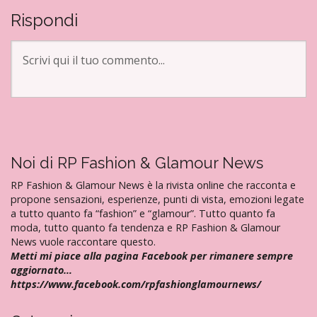
i
Rispondi
g
a
z
i
o
n
e
a
Noi di RP Fashion & Glamour News
r
RP Fashion & Glamour News è la rivista online che racconta e
t
propone sensazioni, esperienze, punti di vista, emozioni legate
i
a tutto quanto fa “fashion” e “glamour”. Tutto quanto fa
moda, tutto quanto fa tendenza e RP Fashion & Glamour
c
News vuole raccontare questo.
o
Metti mi piace alla pagina Facebook per rimanere sempre
l
aggiornato…
i
https://www.facebook.com/rpfashionglamournews/