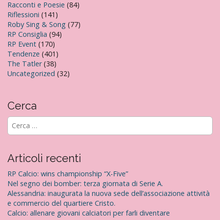
Racconti e Poesie
(84)
Riflessioni
(141)
Roby Sing & Song
(77)
RP Consiglia
(94)
RP Event
(170)
Tendenze
(401)
The Tatler
(38)
Uncategorized
(32)
Cerca
R
i
c
e
Articoli recenti
r
c
RP Calcio: wins championship “X-Five”
a
Nel segno dei bomber: terza giornata di Serie A.
p
Alessandria: inaugurata la nuova sede dell’associazione attività
e
e commercio del quartiere Cristo.
r
Calcio: allenare giovani calciatori per farli diventare
: