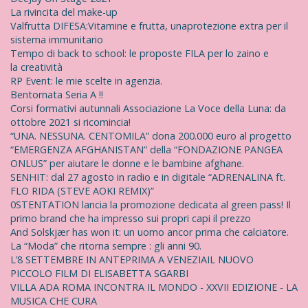
La rivincita del make-up
Valfrutta DIFESA:Vitamine e frutta, unaprotezione extra per il
sistema immunitario
Tempo di back to school: le proposte FILA per lo zaino e
la creatività
RP Event: le mie scelte in agenzia.
Bentornata Seria A !!
Corsi formativi autunnali Associazione La Voce della Luna: da
ottobre 2021 si ricomincia!
“UNA. NESSUNA. CENTOMILA” dona 200.000 euro al progetto
“EMERGENZA AFGHANISTAN” della “FONDAZIONE PANGEA
ONLUS” per aiutare le donne e le bambine afghane.
SENHIT: dal 27 agosto in radio e in digitale “ADRENALINA ft.
FLO RIDA (STEVE AOKI REMIX)”
0STENTATION lancia la promozione dedicata al green pass! Il
primo brand che ha impresso sui propri capi il prezzo
And Solskjær has won it: un uomo ancor prima che calciatore.
La “Moda” che ritorna sempre : gli anni 90.
L’8 SETTEMBRE IN ANTEPRIMA A VENEZIAIL NUOVO
PICCOLO FILM DI ELISABETTA SGARBI
VILLA ADA ROMA INCONTRA IL MONDO - XXVII EDIZIONE - LA
MUSICA CHE CURA