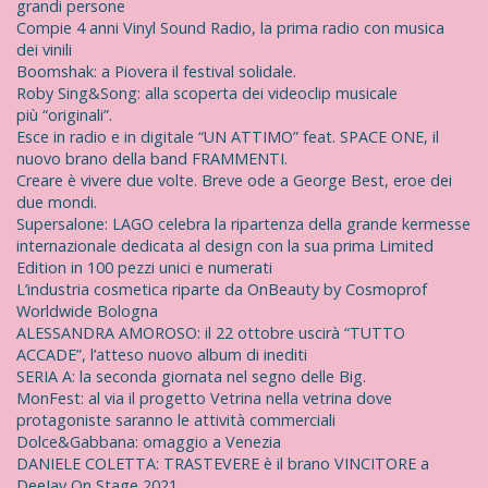
grandi persone
Compie 4 anni Vinyl Sound Radio, la prima radio con musica
dei vinili
Boomshak: a Piovera il festival solidale.
Roby Sing&Song: alla scoperta dei videoclip musicale
più “originali”.
Esce in radio e in digitale “UN ATTIMO” feat. SPACE ONE, il
nuovo brano della band FRAMMENTI.
Creare è vivere due volte. Breve ode a George Best, eroe dei
due mondi.
Supersalone: LAGO celebra la ripartenza della grande kermesse
internazionale dedicata al design con la sua prima Limited
Edition in 100 pezzi unici e numerati
L’industria cosmetica riparte da OnBeauty by Cosmoprof
Worldwide Bologna
ALESSANDRA AMOROSO: il 22 ottobre uscirà “TUTTO
ACCADE”, l’atteso nuovo album di inediti
SERIA A: la seconda giornata nel segno delle Big.
MonFest: al via il progetto Vetrina nella vetrina dove
protagoniste saranno le attività commerciali
Dolce&Gabbana: omaggio a Venezia
DANIELE COLETTA: TRASTEVERE è il brano VINCITORE a
DeeJay On Stage 2021