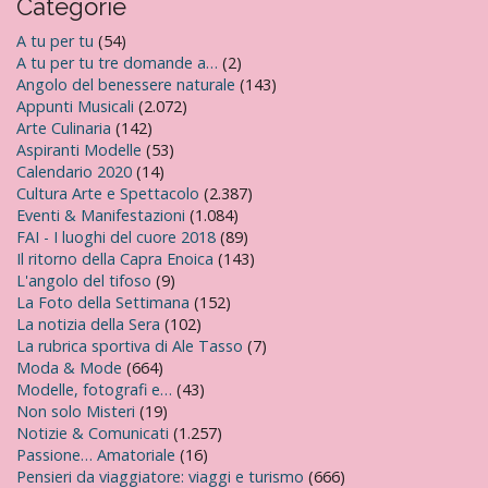
Categorie
A tu per tu
(54)
A tu per tu tre domande a…
(2)
Angolo del benessere naturale
(143)
Appunti Musicali
(2.072)
Arte Culinaria
(142)
Aspiranti Modelle
(53)
Calendario 2020
(14)
Cultura Arte e Spettacolo
(2.387)
Eventi & Manifestazioni
(1.084)
FAI - I luoghi del cuore 2018
(89)
Il ritorno della Capra Enoica
(143)
L'angolo del tifoso
(9)
La Foto della Settimana
(152)
La notizia della Sera
(102)
La rubrica sportiva di Ale Tasso
(7)
Moda & Mode
(664)
Modelle, fotografi e…
(43)
Non solo Misteri
(19)
Notizie & Comunicati
(1.257)
Passione… Amatoriale
(16)
Pensieri da viaggiatore: viaggi e turismo
(666)