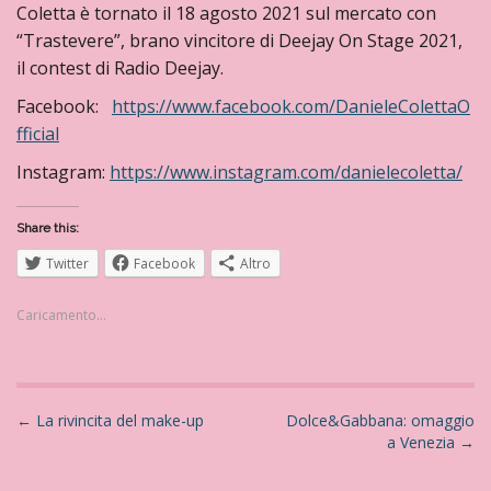
Coletta è tornato il 18 agosto 2021 sul mercato con
“Trastevere”, brano vincitore di Deejay On Stage 2021,
il contest di Radio Deejay.
Facebook:
https://www.facebook.com/DanieleColettaO
fficial
Instagram:
https://www.instagram.com/danielecoletta/
Share this:
Twitter
Facebook
Altro
Caricamento...
N
←
La rivincita del make-up
Dolce&Gabbana: omaggio
a Venezia
→
a
v