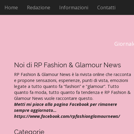
M
V
Home
Redazione
Informazioni
Contatti
a
e
i
n
a
u
l
p
c
r
o
Giornal
i
n
t
n
e
Noi di RP Fashion & Glamour News
c
n
i
RP Fashion & Glamour News è la rivista online che racconta
u
p
e propone sensazioni, esperienze, punti di vista, emozioni
t
legate a tutto quanto fa “fashion” e “glamour”. Tutto
a
o
quanto fa moda, tutto quanto fa tendenza e RP Fashion &
l
Glamour News vuole raccontare questo.
e
Metti mi piace alla pagina Facebook per rimanere
sempre aggiornato…
https://www.facebook.com/rpfashionglamournews/
Categorie