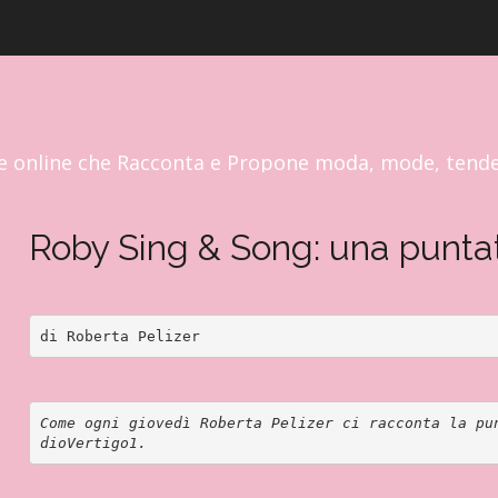
RP FASHION & GLAMOUR NEWS
e online che Racconta e Propone moda, mode, tend
Roby Sing & Song: una punta
di Roberta Pelizer
Come ogni giovedì Roberta Pelizer ci racconta la pu
dioVertigo1. 