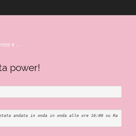
enze e …
ta power!
ntata andata in onda in onda alle ore 16:00 su Ra