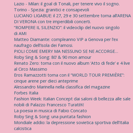
r
Lazio - Milan: il goal di Tonali, per tenere vivo il sogno.
:
Torino - Spezia: granitici e consapevoli
LUCIANO LIGABUE: il 27, 29 e 30 settembre torna all’ARENA
DI VERONA con tre imperdibili concerti.
“ROMPERE IL SILENZIO”: il videoclip del nuovo singolo
di AMI
Matteo Diamante: compleanno VIP a Genova per l’ex
naufrago dell’Isola dei Famosi.
PIOLI COME EMERY MA NESSUNO SE NE ACCORGE…
Roby Sing & Song: 80’ & 90 mon amour
Renato Zero: torna con il nuovo album ‘Atto di fede’ e 4 live
al Circo Massimo
Eros Ramazzotti torna con il “WORLD TOUR PREMIÈRE”:
cinque arene per dieci anteprime
Alessandro Marinella nella classifica del magazine
Forbes Italia
Fashion Week: Italian Concept dai saloni di bellezza alle sale
nobili di Palazzo Francesco Turati￼
La poesia in musica di Fabio Concato
Roby Sing & Song: una puntata fashion
Mondiale addio: la depressione sovietica sportiva dell’Italia
calcistica