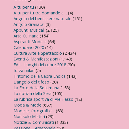
A tu per tu
(130)
A tu per tu tre domande a…
(4)
Angolo del benessere naturale
(151)
Angolo Granata!
(3)
Appunti Musicali
(2.125)
Arte Culinaria
(154)
Aspiranti Modelle
(64)
Calendario 2020
(14)
Cultura Arte e Spettacolo
(2.434)
Eventi & Manifestazioni
(1.140)
FAI - I luoghi del cuore 2018
(90)
forza milan
(5)
Il ritorno della Capra Enoica
(143)
L'angolo del tifoso
(20)
La Foto della Settimana
(153)
La notizia della Sera
(105)
La rubrica sportiva di Ale Tasso
(12)
Moda & Mode
(687)
Modelle, fotografi e…
(63)
Non solo Misteri
(23)
Notizie & Comunicati
(1.333)
Passione… Amatoriale
(50)