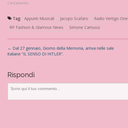
Caricamento...
Tag:
Appunti Musicali
Jacopo Scafaro
Radio Vertigo One
RP Fashion & Glamour News
Simone Camussi
N
←
Dal 27 gennaio, Giorno della Memoria, arriva nelle sale
italiane “IL SENSO DI HITLER”.
a
v
i
Rispondi
g
a
z
i
o
n
e