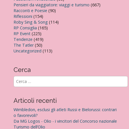
Pensieri da viaggiatore: viaggi e turismo
(667)
Racconti e Poesie
(90)
Riflessioni
(154)
Roby Sing & Song
(114)
RP Consiglia
(165)
RP Event
(225)
Tendenze
(419)
The Tatler
(50)
Uncategorized
(113)
Cerca
R
i
c
e
Articoli recenti
r
c
Wimbledon, esclusi gli atleti Russi e Bielorussi: contrari
a
o favorevoli?
p
Da MG Logos - Olio - i vincitori del Concorso nazionale
e
Turismo dell’Olio