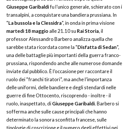
Giuseppe Garibaldi
fu l’unico generale, schierato con i
transalpini, a conquistare una bandiera prussiana. In
“
La bussola e la Clessidra
”, in onda in prima visione
martedì 18 maggio
alle 21.10 su
Rai Storia
, il
professor Alessandro Barbero analizza quella che
sarebbe stata ricordata come la “
Disfatta di Sedan
”,
una delle battaglie più importanti della guerra franco-
prussiana, rispondendo anche alle numerose domande
inviate dal pubblico. È l’occasione per raccontare il
ruolo dei “franchi tiratori”, ma anche l’importanza
delle uniformi, delle bandiere e degli stendardi nelle
guerre di fine Ottocento, riscoprendo - inoltre - il
ruolo, inaspettato, di
Giuseppe Garibaldi
. Barbero si
sofferma anche sulle cause principali che hanno
determinato la sonora sconfitta francese, sulle
tipologie di coscrizione e il numero degli effettivi nei