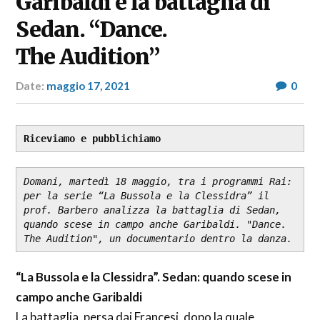
Garibaldi e la battaglia di
Sedan. “Dance.
The Audition”
Date:
maggio 17, 2021
Author:
0
RP
Fashion
&
Glamour
Riceviamo e pubblichiamo
News
Domani, martedì 18 maggio, tra i programmi Rai: 
per la serie “La Bussola e la Clessidra” il 
prof. Barbero analizza la battaglia di Sedan, 
quando scese in campo anche Garibaldi. "Dance. 
The Audition", un documentario dentro la danza.
“La Bussola e la Clessidra”. Sedan: quando scese in
campo anche Garibaldi
La battaglia, persa dai Francesi, dopo la quale