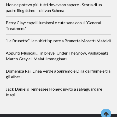
Non ne potevo più, tutti dovevano sapere - Storia di un
padre illegittimo – di Ivan Schena
Berry Clay: capelli luminosi e cute sana con il “General
Treatment”
“Le Brunette”: le t-shirt ispirate a Brunetta Moretti Mateldi
Appunti Musicali… in breve: Under The Snow, Pashabeats,
Marco Gray e I Malati Immaginari
Domenica Rai: Linea Verde a Sanremo e Di là dal fiume e tra
gli alberi
Jack Daniel’s Tennessee Honey: invito a salvaguardare
le api