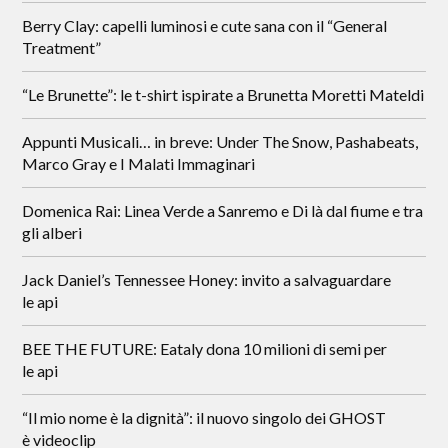
Berry Clay: capelli luminosi e cute sana con il “General
Treatment”
“Le Brunette”: le t-shirt ispirate a Brunetta Moretti Mateldi
Appunti Musicali… in breve: Under The Snow, Pashabeats,
Marco Gray e I Malati Immaginari
Domenica Rai: Linea Verde a Sanremo e Di là dal fiume e tra
gli alberi
Jack Daniel’s Tennessee Honey: invito a salvaguardare
le api
BEE THE FUTURE: Eataly dona 10 milioni di semi per
le api
“Il mio nome è la dignità”: il nuovo singolo dei GHOST
è videoclip