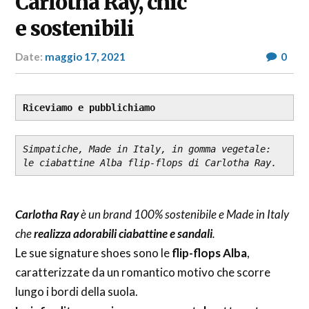
Carlotha Ray, chic
e sostenibili
Date:
maggio 17, 2021
Author:
0
RP
Fashion
&
Glamour
Riceviamo e pubblichiamo
News
Simpatiche, Made in Italy, in gomma vegetale: 
le ciabattine Alba flip-flops di Carlotha Ray.
Carlotha Ray
è un brand 100% sostenibile e Made in Italy
che
realizza adorabili ciabattine e sandali
.
Le sue signature shoes sono le
flip-flops Alba
,
caratterizzate da un romantico motivo che scorre
lungo i bordi della suola.