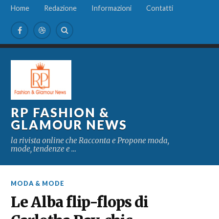
Home
Redazione
Informazioni
Contatti
RP FASHION &
GLAMOUR NEWS
la rivista online che Racconta e Propone moda,
mode, tendenze e …
MODA & MODE
Le Alba flip-flops di