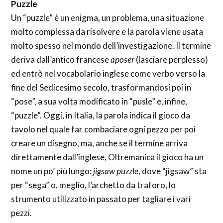
Puzzle
Un “puzzle” è un enigma, un problema, una situazione
molto complessa da risolvere e la parola viene usata
molto spesso nel mondo dell’investigazione. Il termine
deriva dall’antico francese
aposer
(lasciare perplesso)
ed entrò nel vocabolario inglese come verbo verso la
fine del Sedicesimo secolo, trasformandosi poi in
“pose”, a sua volta modificato in “pusle” e, infine,
“puzzle”. Oggi, in Italia, la parola indica il gioco da
tavolo nel quale far combaciare ogni pezzo per poi
creare un disegno, ma, anche se il termine arriva
direttamente dall’inglese, Oltremanica il gioco ha un
nome un po’ più lungo:
jigsaw puzzle
, dove “jigsaw” sta
per “sega” o, meglio, l’archetto da traforo, lo
strumento utilizzato in passato per tagliare i vari
pezzi.