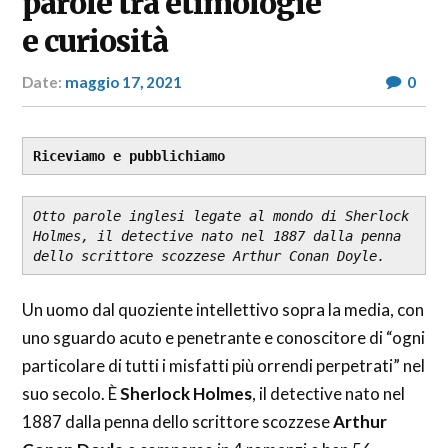
parole tra etimologie
e curiosità
Date:
maggio 17, 2021
Author:
0
RP
Fashion
&
Glamour
Riceviamo e pubblichiamo
News
Otto parole inglesi legate al mondo di Sherlock 
Holmes, il detective nato nel 1887 dalla penna 
dello scrittore scozzese Arthur Conan Doyle.
Un uomo dal quoziente intellettivo sopra la media, con
uno sguardo acuto e penetrante e conoscitore di “ogni
particolare di tutti i misfatti più orrendi perpetrati” nel
suo secolo. È
Sherlock Holmes
, il detective nato nel
1887 dalla penna dello scrittore scozzese
Arthur