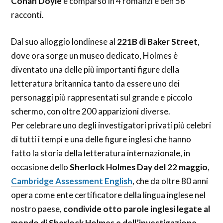
Conan Doyle
e comparso in 4 romanzi e ben 56
racconti.
Dal suo alloggio londinese al
221B di Baker Street
,
dove ora sorge un museo dedicato, Holmes è
diventato una delle più importanti figure della
letteratura britannica tanto da essere uno dei
personaggi più rappresentati sul grande e piccolo
schermo, con oltre 200 apparizioni diverse.
Per celebrare uno degli investigatori privati più celebri
di tutti i tempi e una delle figure inglesi che hanno
fatto la storia della letteratura internazionale, in
occasione dello
Sherlock Holmes Day del 22 maggio
,
Cambridge Assessment English
, che da oltre 80 anni
opera come ente certificatore della lingua inglese nel
nostro paese,
condivide otto parole inglesi legate al
mondo di Sherlock Holmes
e dell’investigazione