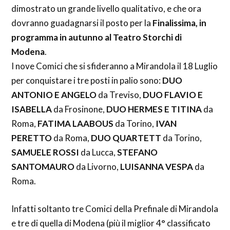
dimostrato un grande livello qualitativo, e che ora
dovranno guadagnarsi il posto per la
Finalissima, in
programma in autunno al Teatro Storchi di
Modena
.
I nove Comici che si sfideranno a Mirandola il 18 Luglio
per conquistare i tre posti in palio sono:
DUO
ANTONIO E ANGELO
da Treviso,
DUO FLAVIO E
ISABELLA
da Frosinone,
DUO HERMES E TITINA
da
Roma,
FATIMA LAABOUS
da Torino,
IVAN
PERETTO
da Roma,
DUO QUARTETT
da Torino,
SAMUELE ROSSI
da Lucca,
STEFANO
SANTOMAURO
da Livorno,
LUISANNA VESPA
da
Roma.
Infatti soltanto tre Comici della Prefinale di Mirandola
e tre di quella di Modena (più il miglior 4° classificato