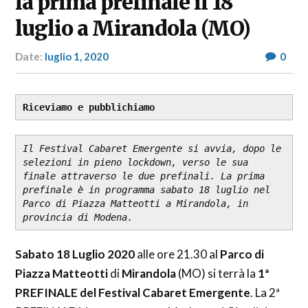
la prima prefinale il 18
luglio a Mirandola (MO)
Date:
luglio 1, 2020
Author:
0
RP
Fashion
&
Glamour
Riceviamo e pubblichiamo
News
Il Festival Cabaret Emergente si avvia, dopo le 
selezioni in pieno lockdown, verso le sua 
finale attraverso le due prefinali. La prima 
prefinale è in programma sabato 18 luglio nel 
Parco di Piazza Matteotti a Mirandola, in 
provincia di Modena.
Sabato 18 Luglio 2020
alle ore 21.30 al
Parco di
Piazza Matteotti
di
Mirandola
(MO) si terrà la
1ª
PREFINALE del Festival Cabaret Emergente
. La 2ª