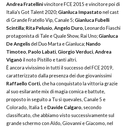
Andrea Fratellini
vincitore FCE 2015 e vincitore poi di
Italia’s Got Talent 2020;
Gianluca Impastato
nel cast
di Grande Fratello Vip, Canale 5;
Gianluca Fubelli
Scintilla
;
Rita Pelusio
,
Angelo Duro
, Leonardo Fiaschi
protagonista di Tale e Quale Show, Rai Uno;
Gianluca
De Angelis
del Duo Marta e Gianluca;
Nando
Timoteo
,
Paolo Labati
,
Giorgio Verduci
,
Andrea
Viganò
il noto Pistillo e tanti altri.
È ancora vivissimo in tutti il successo del FCE 2019,
caratterizzato dalla presenza dei due giovanissimi
Raffaello Corti
, che ha conquistato la vittoria grazie
al suo esilarante mix di magia comica e battute,
proposto in seguito a Tu sì quevales, Canale 5 e
Colorado, Italia 1 e
Davide Calgaro
, secondo
classificato, che abbiamo visto successivamente sul
grande schermo con Aldo, Giovanni e Giacomo, nel