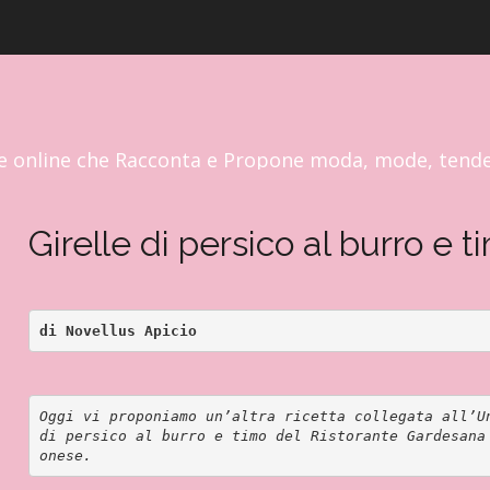
RP FASHION & GLAMOUR NEWS
e online che Racconta e Propone moda, mode, tend
Girelle di persico al burro e t
di Novellus Apicio
Oggi vi proponiamo un’altra ricetta collegata all’U
di persico al burro e timo del Ristorante Gardesana
onese.