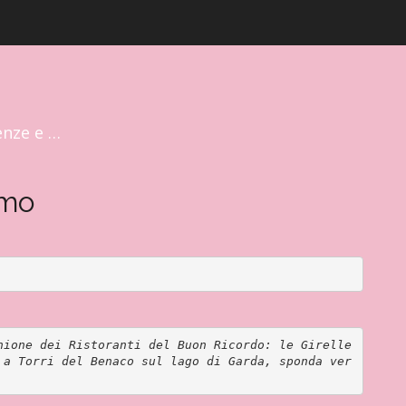
enze e …
imo
nione dei Ristoranti del Buon Ricordo: le Girelle 
 a Torri del Benaco sul lago di Garda, sponda ver