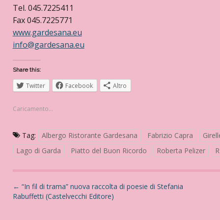
Tel. 045.7225411
Fax 045.7225771
www.gardesana.eu
info@gardesana.eu
Share this:
Twitter
Facebook
Altro
Caricamento...
Tag:
Albergo Ristorante Gardesana
Fabrizio Capra
Girel
Lago di Garda
Piatto del Buon Ricordo
Roberta Pelizer
R
N
←
“In fil di trama” nuova raccolta di poesie di Stefania
Rabuffetti (Castelvecchi Editore)
a
v