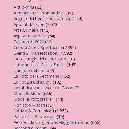
A tu per tu
(62)
A tu per tu tre domande a…
(2)
Angolo del benessere naturale
(144)
Appunti Musicali
(2.073)
Arte Culinaria
(142)
Aspiranti Modelle
(54)
Calendario 2020
(14)
Cultura Arte e Spettacolo
(2.394)
Eventi & Manifestazioni
(1.092)
FAI - I luoghi del cuore 2018
(90)
Il ritorno della Capra Enoica
(143)
L'angolo del tifoso
(9)
La Foto della Settimana
(152)
La notizia della Sera
(102)
La rubrica sportiva di Ale Tasso
(7)
Moda & Mode
(666)
Modelle, fotografi e…
(44)
Non solo Misteri
(19)
Notizie & Comunicati
(1.262)
Passione… Amatoriale
(19)
Pensieri da viaggiatore: viaggi e turismo
(666)
Racconti e Poesie
(84)