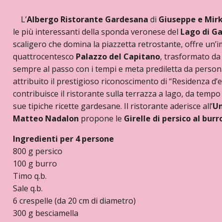
L’
Albergo Ristorante Gardesana
di
Giuseppe e Mirk
le più interessanti della sponda veronese del
Lago di G
scaligero che domina la piazzetta retrostante, offre un’im
quattrocentesco
Palazzo del Capitano
, trasformato da
sempre al passo con i tempi e meta prediletta da personag
attribuito il prestigioso riconoscimento di “Residenza d’
contribuisce il ristorante sulla terrazza a lago, da tem
sue tipiche ricette gardesane. Il ristorante aderisce all’
Un
Matteo Nadalon
propone le
Girelle di persico al burr
Ingredienti per 4 persone
800 g persico
100 g burro
Timo q.b.
Sale q.b.
6 crespelle (da 20 cm di diametro)
300 g besciamella