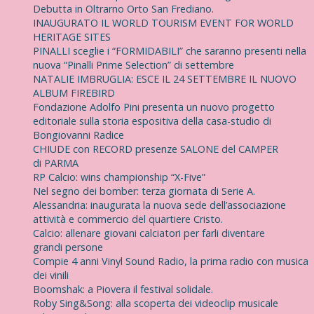
Debutta in Oltrarno Orto San Frediano.
INAUGURATO IL WORLD TOURISM EVENT FOR WORLD
HERITAGE SITES
PINALLI sceglie i “FORMIDABILI” che saranno presenti nella
nuova “Pinalli Prime Selection” di settembre
NATALIE IMBRUGLIA: ESCE IL 24 SETTEMBRE IL NUOVO
ALBUM FIREBIRD
Fondazione Adolfo Pini presenta un nuovo progetto
editoriale sulla storia espositiva della casa-studio di
Bongiovanni Radice
CHIUDE con RECORD presenze SALONE del CAMPER
di PARMA
RP Calcio: wins championship “X-Five”
Nel segno dei bomber: terza giornata di Serie A.
Alessandria: inaugurata la nuova sede dell’associazione
attività e commercio del quartiere Cristo.
Calcio: allenare giovani calciatori per farli diventare
grandi persone
Compie 4 anni Vinyl Sound Radio, la prima radio con musica
dei vinili
Boomshak: a Piovera il festival solidale.
Roby Sing&Song: alla scoperta dei videoclip musicale