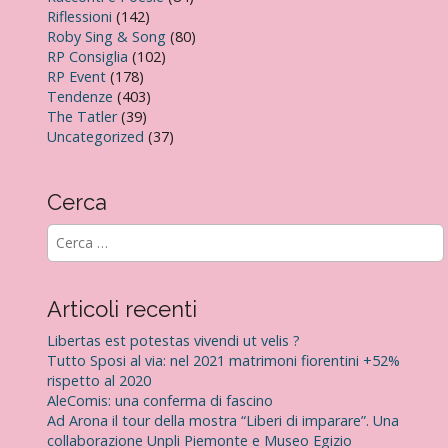
Riflessioni
(142)
Roby Sing & Song
(80)
RP Consiglia
(102)
RP Event
(178)
Tendenze
(403)
The Tatler
(39)
Uncategorized
(37)
Cerca
R
i
c
e
Articoli recenti
r
c
Libertas est potestas vivendi ut velis ?
a
Tutto Sposi al via: nel 2021 matrimoni fiorentini +52%
p
rispetto al 2020
e
AleComis: una conferma di fascino
r
Ad Arona il tour della mostra “Liberi di imparare”. Una
:
collaborazione Unpli Piemonte e Museo Egizio