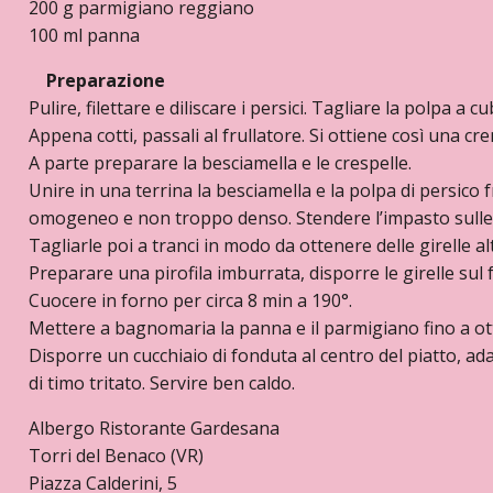
200 g parmigiano reggiano
100 ml panna
Preparazione
Pulire, filettare e diliscare i persici. Tagliare la polpa a c
Appena cotti, passali al frullatore. Si ottiene così una cr
A parte preparare la besciamella e le crespelle.
Unire in una terrina la besciamella e la polpa di persico
omogeneo e non troppo denso. Stendere l’impasto sulle cr
Tagliarle poi a tranci in modo da ottenere delle girelle alt
Preparare una pirofila imburrata, disporre le girelle sul
Cuocere in forno per circa 8 min a 190°.
Mettere a bagnomaria la panna e il parmigiano fino a o
Disporre un cucchiaio di fonduta al centro del piatto, ad
di timo tritato. Servire ben caldo.
Albergo Ristorante Gardesana
Torri del Benaco (VR)
Piazza Calderini, 5