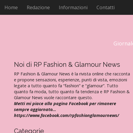
M
V
Home
Redazione
Informazioni
Contatti
a
e
i
n
a
u
l
p
c
r
o
Giornal
i
n
t
n
e
Noi di RP Fashion & Glamour News
c
n
i
RP Fashion & Glamour News è la rivista online che racconta
u
p
e propone sensazioni, esperienze, punti di vista, emozioni
t
legate a tutto quanto fa “fashion” e “glamour”. Tutto
a
o
quanto fa moda, tutto quanto fa tendenza e RP Fashion &
l
Glamour News vuole raccontare questo.
e
Metti mi piace alla pagina Facebook per rimanere
sempre aggiornato…
https://www.facebook.com/rpfashionglamournews/
Categorie