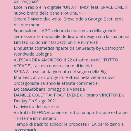
più “originali”.
Esce in radio e in digitale “UN ATTIMO” feat. SPACE ONE, il
nuovo brano della band FRAMMENTI.
Creare è vivere due volte. Breve ode a George Best, eroe
dei due mondi.
Supersalone: LAGO celebra la ripartenza della grande
kermesse internazionale dedicata al design con la sua prima
Limited Edition in 100 pezzi unici e numerati
L’industria cosmetica riparte da OnBeauty by Cosmoprof
Worldwide Bologna
ALESSANDRA AMOROSO: il 22 ottobre uscirà “TUTTO
ACCADE”, l’atteso nuovo album di inediti
SERIA A: la seconda giornata nel segno delle Big.
MonFest: al via il progetto Vetrina nella vetrina dove
protagoniste saranno le attività commerciali
Dolce&Gabbana: omaggio a Venezia
DANIELE COLETTA: TRASTEVERE è il brano VINCITORE a
DeeJay On Stage 2021
La rivincita del make-up
Valfrutta DIFESA:Vitamine e frutta, unaprotezione extra per
il sistema immunitario
Tempo di back to school: le proposte FILA per lo zaino e
la creatività