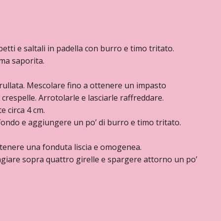
ubetti e saltali in padella con burro e timo tritato.
ema saporita.
 frullata. Mescolare fino a ottenere un impasto
espelle. Arrotolarle e lasciarle raffreddare.
e circa 4 cm.
 fondo e aggiungere un po’ di burro e timo tritato.
ttenere una fonduta liscia e omogenea.
agiare sopra quattro girelle e spargere attorno un po’