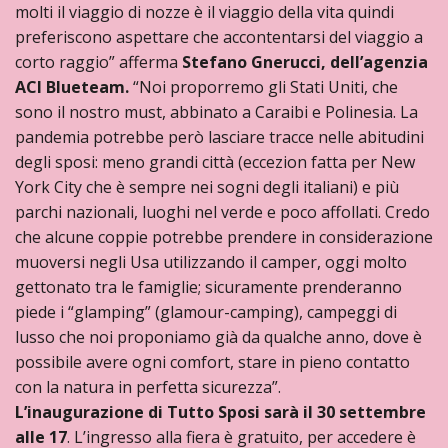
molti il viaggio di nozze è il viaggio della vita quindi
preferiscono aspettare che accontentarsi del viaggio a
corto raggio” afferma
Stefano Gnerucci, dell’agenzia
ACI Blueteam.
“Noi proporremo gli Stati Uniti, che
sono il nostro must, abbinato a Caraibi e Polinesia. La
pandemia potrebbe però lasciare tracce nelle abitudini
degli sposi: meno grandi città (eccezion fatta per New
York City che è sempre nei sogni degli italiani) e più
parchi nazionali, luoghi nel verde e poco affollati. Credo
che alcune coppie potrebbe prendere in considerazione
muoversi negli Usa utilizzando il camper, oggi molto
gettonato tra le famiglie; sicuramente prenderanno
piede i “glamping” (glamour-camping), campeggi di
lusso che noi proponiamo già da qualche anno, dove è
possibile avere ogni comfort, stare in pieno contatto
con la natura in perfetta sicurezza”.
L’inaugurazione di Tutto Sposi sarà il 30 settembre
alle 17
. L’ingresso alla fiera è gratuito, per accedere è