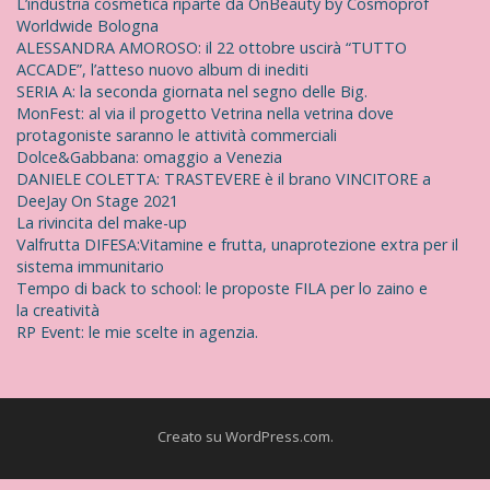
L’industria cosmetica riparte da OnBeauty by Cosmoprof
Worldwide Bologna
ALESSANDRA AMOROSO: il 22 ottobre uscirà “TUTTO
ACCADE”, l’atteso nuovo album di inediti
SERIA A: la seconda giornata nel segno delle Big.
MonFest: al via il progetto Vetrina nella vetrina dove
protagoniste saranno le attività commerciali
Dolce&Gabbana: omaggio a Venezia
DANIELE COLETTA: TRASTEVERE è il brano VINCITORE a
DeeJay On Stage 2021
La rivincita del make-up
Valfrutta DIFESA:Vitamine e frutta, unaprotezione extra per il
sistema immunitario
Tempo di back to school: le proposte FILA per lo zaino e
la creatività
RP Event: le mie scelte in agenzia.
Creato su WordPress.com
.