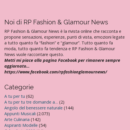
i
o
n
Noi di RP Fashion & Glamour News
e
a
RP Fashion & Glamour News è la rivista online che racconta e
r
propone sensazioni, esperienze, punti di vista, emozioni legate
a tutto quanto fa “fashion” e “glamour”. Tutto quanto fa
t
moda, tutto quanto fa tendenza e RP Fashion & Glamour
i
News vuole raccontare questo.
c
Metti mi piace alla pagina Facebook per rimanere sempre
aggiornato…
o
https://www.facebook.com/rpfashionglamournews/
l
i
Categorie
A tu per tu
(62)
A tu per tu tre domande a…
(2)
Angolo del benessere naturale
(144)
Appunti Musicali
(2.073)
Arte Culinaria
(142)
Aspiranti Modelle
(54)