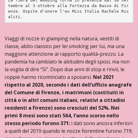
La fiera del wedding torna in presenza dal 30 set
tembre al 3 ottobre alla Fortezza da Basso di Fir
enze. Ospite d'onore l'ex Miss Italia Rachele Ris
aliti. 
Viaggi di nozze in glamping nella natura, vestiti di
classe, abito classico per lei smoking per lui, ma una
maggiore attenzione al rapporto qualità-prezzo. La
pandemia ha cambiato le abitudini degli sposi, ma non
la voglia di dire “Sì”. Dopo due anni di stop e rinvii, le
coppie hanno ricominciato a sposarsi.
Nel 2021
rispetto al 2020, secondo i dati dell’ufficio anagrafe
del Comune di Firenze, i matrimoni (costituiti in
città o in altri comuni italiani, relativi a cittadini
residenti a Firenze) sono cresciuti del 52%. Nei
primi 8 mesi sono stati 564, l’anno scorso nello
stesso periodo furono 371:
i dati sono ancora inferiori
a quelli del 2019 quando le nozze fiorentine furono 719,