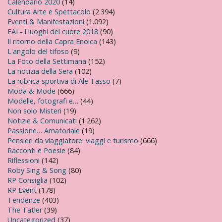
Calendario 2020
(14)
Cultura Arte e Spettacolo
(2.394)
Eventi & Manifestazioni
(1.092)
FAI - I luoghi del cuore 2018
(90)
Il ritorno della Capra Enoica
(143)
L'angolo del tifoso
(9)
La Foto della Settimana
(152)
La notizia della Sera
(102)
La rubrica sportiva di Ale Tasso
(7)
Moda & Mode
(666)
Modelle, fotografi e…
(44)
Non solo Misteri
(19)
Notizie & Comunicati
(1.262)
Passione… Amatoriale
(19)
Pensieri da viaggiatore: viaggi e turismo
(666)
Racconti e Poesie
(84)
Riflessioni
(142)
Roby Sing & Song
(80)
RP Consiglia
(102)
RP Event
(178)
Tendenze
(403)
The Tatler
(39)
Uncategorized
(37)