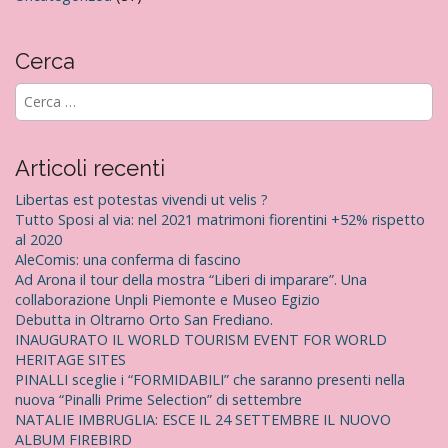
Cerca
R
i
c
e
Articoli recenti
r
c
Libertas est potestas vivendi ut velis ?
a
Tutto Sposi al via: nel 2021 matrimoni fiorentini +52% rispetto
p
al 2020
e
AleComis: una conferma di fascino
r
Ad Arona il tour della mostra “Liberi di imparare”. Una
:
collaborazione Unpli Piemonte e Museo Egizio
Debutta in Oltrarno Orto San Frediano.
INAUGURATO IL WORLD TOURISM EVENT FOR WORLD
HERITAGE SITES
PINALLI sceglie i “FORMIDABILI” che saranno presenti nella
nuova “Pinalli Prime Selection” di settembre
NATALIE IMBRUGLIA: ESCE IL 24 SETTEMBRE IL NUOVO
ALBUM FIREBIRD