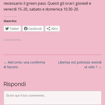
necessario il green pass. Questi gli orari: giovedì e
venerdì 15-20, sabato e domenica 10.30-20.
Share this:
Twitter
Facebook
Altro
Caricamento...
N
←
AleComis: una conferma
Libertas est potestas vivendi
di fascino
ut velis ?
→
a
v
i
Rispondi
g
a
z