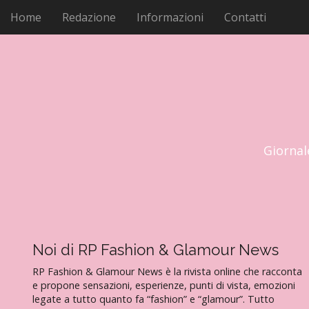
M
V
Home
Redazione
Informazioni
Contatti
a
e
i
n
a
u
l
p
c
r
o
i
n
t
n
e
c
Giornal
n
i
u
p
t
a
o
l
e
Noi di RP Fashion & Glamour News
RP Fashion & Glamour News è la rivista online che racconta
e propone sensazioni, esperienze, punti di vista, emozioni
legate a tutto quanto fa “fashion” e “glamour”. Tutto