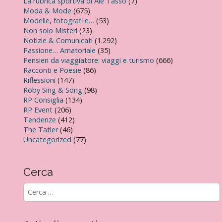
La rubrica sportiva di Ale Tasso
(7)
Moda & Mode
(675)
Modelle, fotografi e…
(53)
Non solo Misteri
(23)
Notizie & Comunicati
(1.292)
Passione… Amatoriale
(35)
Pensieri da viaggiatore: viaggi e turismo
(666)
Racconti e Poesie
(86)
Riflessioni
(147)
Roby Sing & Song
(98)
RP Consiglia
(134)
RP Event
(206)
Tendenze
(412)
The Tatler
(46)
Uncategorized
(77)
Cerca
R
i
c
e