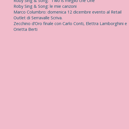
Roby Sing & Song: “Two is meglio che One”
Roby Sing & Song: le mie canzoni
Marco Columbro: domenica 12 dicembre evento al Retail
Outlet di Serravalle Scriva.
Zecchino d’Oro finale con Carlo Conti, Elettra Lamborghini e
Orietta Berti