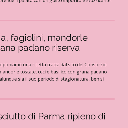
orprende il palato con un gusto saporito e stuzzicante.
a, fagiolini, mandorle
grana padano riserva
proponiamo una ricetta tratta dal sito del Consorzio
mandorle tostate, ceci e basilico con grana padano
ualunque sia il suo periodo di stagionatura, ben si
sciutto di Parma ripieno di