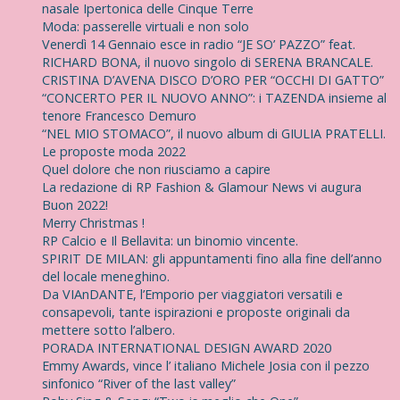
nasale Ipertonica delle Cinque Terre
Moda: passerelle virtuali e non solo
Venerdì 14 Gennaio esce in radio “JE SO’ PAZZO” feat.
RICHARD BONA, il nuovo singolo di SERENA BRANCALE.
CRISTINA D’AVENA DISCO D’ORO PER “OCCHI DI GATTO”
“CONCERTO PER IL NUOVO ANNO”: i TAZENDA insieme al
tenore Francesco Demuro
“NEL MIO STOMACO”, il nuovo album di GIULIA PRATELLI.
Le proposte moda 2022
Quel dolore che non riusciamo a capire
La redazione di RP Fashion & Glamour News vi augura
Buon 2022!
Merry Christmas !
RP Calcio e Il Bellavita: un binomio vincente.
SPIRIT DE MILAN: gli appuntamenti fino alla fine dell’anno
del locale meneghino.
Da VIAnDANTE, l’Emporio per viaggiatori versatili e
consapevoli, tante ispirazioni e proposte originali da
mettere sotto l’albero.
PORADA INTERNATIONAL DESIGN AWARD 2020
Emmy Awards, vince l’ italiano Michele Josia con il pezzo
sinfonico “River of the last valley”