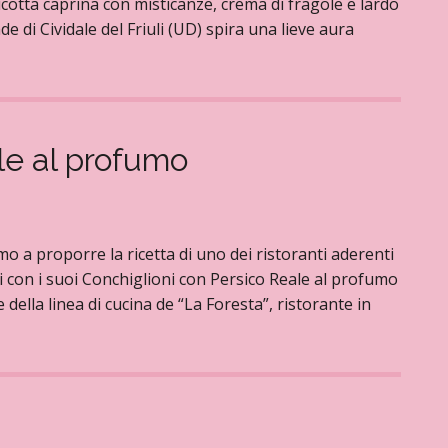
 ricotta caprina con misticanze, crema di fragole e lardo
e di Cividale del Friuli (UD) spira una lieve aura
le al profumo
mo a proporre la ricetta di uno dei ristoranti aderenti
ti con i suoi Conchiglioni con Persico Reale al profumo
ella linea di cucina de “La Foresta”, ristorante in