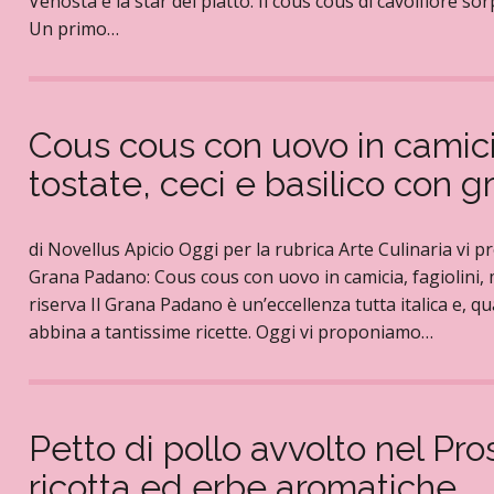
Venosta è la star del piatto. Il cous cous di cavolfiore s
Un primo…
Cous cous con uovo in camici
tostate, ceci e basilico con 
di Novellus Apicio Oggi per la rubrica Arte Culinaria vi 
Grana Padano: Cous cous con uovo in camicia, fagiolini, 
riserva Il Grana Padano è un’eccellenza tutta italica e, q
abbina a tantissime ricette. Oggi vi proponiamo…
Petto di pollo avvolto nel Pro
ricotta ed erbe aromatiche