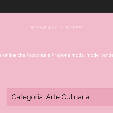
RP FASHION & GLAMOUR NEWS
e online che Racconta e Propone moda, mode, tend
Categoria:
Arte Culinaria