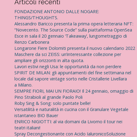
Articoli recenti
r
c
FONDAZIONE ANTONIO DALLE NOGARE:
a
THINGS/THOUGHTS.
p
Alessandro Baricco presenta la prima opera letteraria NFT:
e
“Novecento. The Source Code” sulla piattaforma OpenSea
r
Esce in sala il 20 gennaio ‘Takeaway’, lungometraggio di
:
Renzo Carbonera
Longarone Fiere Dolomiti presenta il nuovo calendario 2022
Maschere da sci ZEISS: un’interessante collezione per
ampliare gli orizzonti in alta quota.
Lavori estivi negli Usa: le opportunità da non perdere
SPIRIT DE MILAN: gli appuntamenti del fine settimana nel
locale dal sapore vintage sorto nelle Cristallerie Livellara
a Milano.
SEMPRE FIORI, MAI UN FIORAIO! Il 24 gennaio, omaggio di
Pino Strabioli al grande Paolo Poli
Roby Sing & Song: solo puntate belle!
Versatilità e naturalità in cucina con il Granulare Vegetale
istantaneo BIO Bauer
ENRICO NIGIOTTI: al via domani da Livorno il tour nei
teatri italiani!
Spray Decongestionante con Acido IaluronicoSoluzione