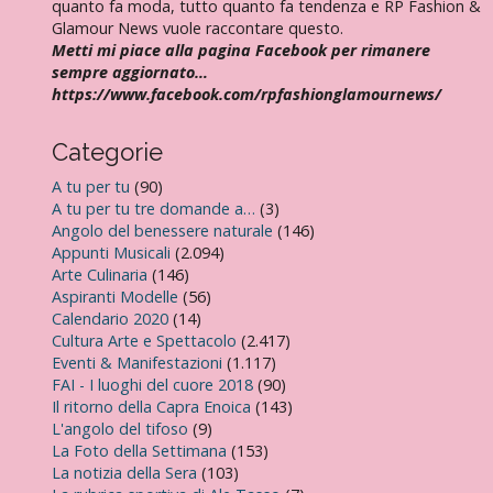
quanto fa moda, tutto quanto fa tendenza e RP Fashion &
Glamour News vuole raccontare questo.
Metti mi piace alla pagina Facebook per rimanere
sempre aggiornato…
https://www.facebook.com/rpfashionglamournews/
Categorie
A tu per tu
(90)
A tu per tu tre domande a…
(3)
Angolo del benessere naturale
(146)
Appunti Musicali
(2.094)
Arte Culinaria
(146)
Aspiranti Modelle
(56)
Calendario 2020
(14)
Cultura Arte e Spettacolo
(2.417)
Eventi & Manifestazioni
(1.117)
FAI - I luoghi del cuore 2018
(90)
Il ritorno della Capra Enoica
(143)
L'angolo del tifoso
(9)
La Foto della Settimana
(153)
La notizia della Sera
(103)