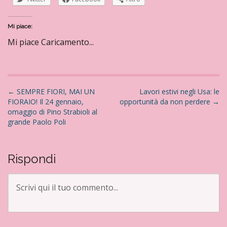
Mi piace:
Mi piace
Caricamento...
N
←
SEMPRE FIORI, MAI UN
Lavori estivi negli Usa: le
FIORAIO! Il 24 gennaio,
opportunità da non perdere
→
a
omaggio di Pino Strabioli al
v
grande Paolo Poli
i
g
a
Rispondi
z
i
o
n
e