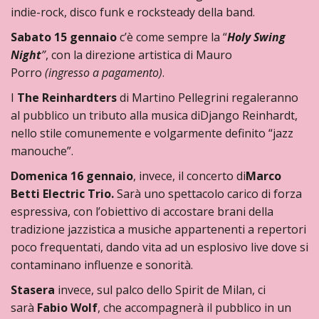
indie-rock, disco funk e rocksteady della band.
Sabato 15 gennaio
c’è come sempre la “
Holy Swing
Night
”
, con la direzione artistica di Mauro
Porro
(ingresso a pagamento)
.
I
The Reinhardters
di Martino Pellegrini regaleranno
al pubblico un tributo alla musica diDjango Reinhardt,
nello stile comunemente e volgarmente definito “jazz
manouche”.
Domenica 16 gennaio
, invece, il concerto di
Marco
Betti Electric Trio.
Sarà uno spettacolo carico di forza
espressiva, con l’obiettivo di accostare brani della
tradizione jazzistica a musiche appartenenti a repertori
poco frequentati, dando vita ad un esplosivo live dove si
contaminano influenze e sonorità.
Stasera
invece, sul palco dello Spirit de Milan, ci
sarà
Fabio
Wolf
, che accompagnerà il pubblico in un