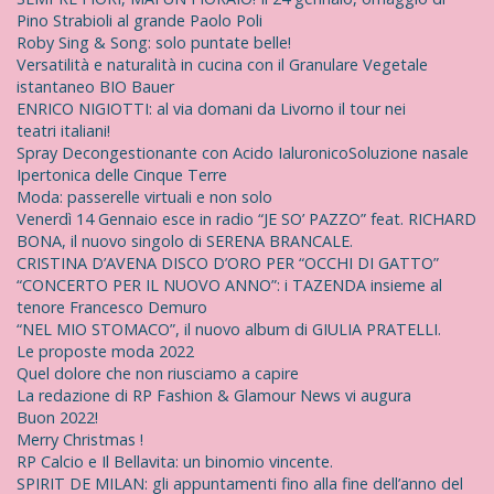
Pino Strabioli al grande Paolo Poli
Roby Sing & Song: solo puntate belle!
Versatilità e naturalità in cucina con il Granulare Vegetale
istantaneo BIO Bauer
ENRICO NIGIOTTI: al via domani da Livorno il tour nei
teatri italiani!
Spray Decongestionante con Acido IaluronicoSoluzione nasale
Ipertonica delle Cinque Terre
Moda: passerelle virtuali e non solo
Venerdì 14 Gennaio esce in radio “JE SO’ PAZZO” feat. RICHARD
BONA, il nuovo singolo di SERENA BRANCALE.
CRISTINA D’AVENA DISCO D’ORO PER “OCCHI DI GATTO”
“CONCERTO PER IL NUOVO ANNO”: i TAZENDA insieme al
tenore Francesco Demuro
“NEL MIO STOMACO”, il nuovo album di GIULIA PRATELLI.
Le proposte moda 2022
Quel dolore che non riusciamo a capire
La redazione di RP Fashion & Glamour News vi augura
Buon 2022!
Merry Christmas !
RP Calcio e Il Bellavita: un binomio vincente.
SPIRIT DE MILAN: gli appuntamenti fino alla fine dell’anno del