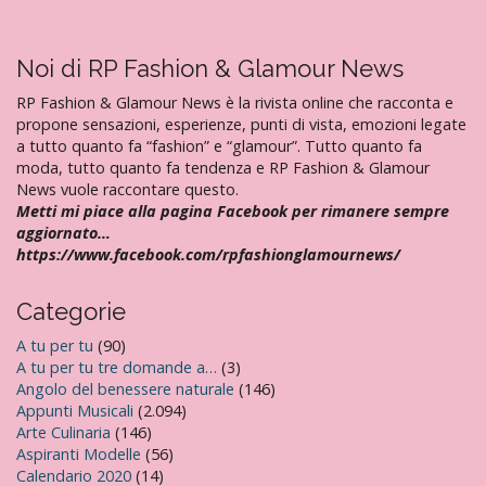
a
r
Noi di RP Fashion & Glamour News
t
i
RP Fashion & Glamour News è la rivista online che racconta e
propone sensazioni, esperienze, punti di vista, emozioni legate
c
a tutto quanto fa “fashion” e “glamour”. Tutto quanto fa
o
moda, tutto quanto fa tendenza e RP Fashion & Glamour
l
News vuole raccontare questo.
Metti mi piace alla pagina Facebook per rimanere sempre
i
aggiornato…
https://www.facebook.com/rpfashionglamournews/
Categorie
A tu per tu
(90)
A tu per tu tre domande a…
(3)
Angolo del benessere naturale
(146)
Appunti Musicali
(2.094)
Arte Culinaria
(146)
Aspiranti Modelle
(56)
Calendario 2020
(14)