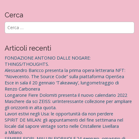
Cerca
R
i
c
e
Articoli recenti
r
c
FONDAZIONE ANTONIO DALLE NOGARE:
a
THINGS/THOUGHTS.
p
Alessandro Baricco presenta la prima opera letteraria NFT:
e
“Novecento. The Source Code” sulla piattaforma OpenSea
r
Esce in sala il 20 gennaio ‘Takeaway’, lungometraggio di
:
Renzo Carbonera
Longarone Fiere Dolomiti presenta il nuovo calendario 2022
Maschere da sci ZEISS: un’interessante collezione per ampliare
gli orizzonti in alta quota.
Lavori estivi negli Usa: le opportunità da non perdere
SPIRIT DE MILAN: gli appuntamenti del fine settimana nel
locale dal sapore vintage sorto nelle Cristallerie Livellara
a Milano.
SEMPRE FIORI, MAI UN FIORAIO! Il 24 gennaio, omaggio di