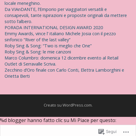
locale meneghino.
Da VIAnDANTE, l’Emporio per viaggiatori versatili e
consapevoli, tante ispirazioni e proposte originali da mettere
sotto l’albero.
PORADA INTERNATIONAL DESIGN AWARD 2020
Emmy Awards, vince l’ italiano Michele Josia con il pezzo
sinfonico “River of the last valley”
Roby Sing & Song: “Two is meglio che One”
Roby Sing & Song: le mie canzoni
Marco Columbro: domenica 12 dicembre evento al Retail
Outlet di Serravalle Scriva.
Zecchino d’Oro finale con Carlo Conti, Elettra Lamborghini e
Orietta Berti
Creato su WordPress.com
.
%d
blogger hanno fatto clic su Mi Piace per questo:
Segui