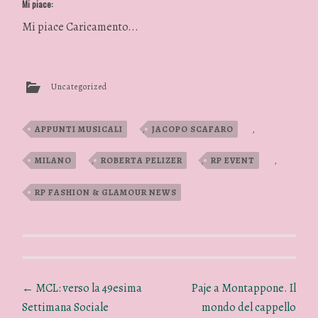
Mi piace:
Mi piace
Caricamento...
Uncategorized
APPUNTI MUSICALI
,
JACOPO SCAFARO
,
MILANO
,
ROBERTA PELIZER
,
RP EVENT
,
RP FASHION & GLAMOUR NEWS
←
MCL: verso la 49esima
Paje a Montappone. Il
Settimana Sociale
mondo del cappello