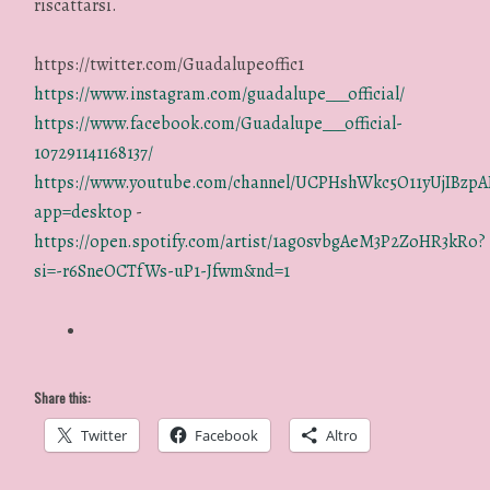
riscattarsi.
https://twitter.com/Guadalupeoffic1
https://www.instagram.com/guadalupe___official/
https://www.facebook.com/Guadalupe___official-
107291141168137/
https://www.youtube.com/channel/UCPHshWkc5O11yUjIBzpA
app=desktop
-
https://open.spotify.com/artist/1ag0svbgAeM3P2ZoHR3kRo?
si=-r6SneOCTfWs-uP1-Jfwm&nd=1
Share this:
Twitter
Facebook
Altro