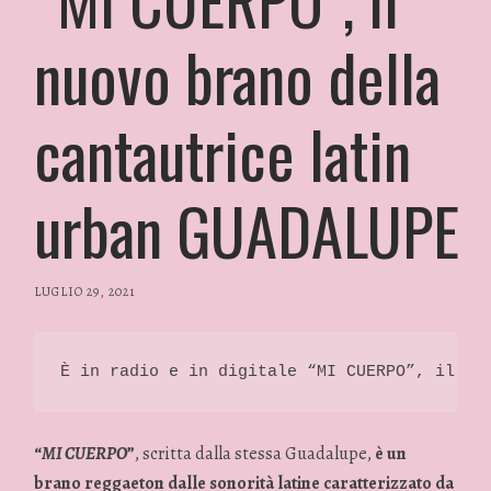
nuovo brano della
cantautrice latin
urban GUADALUPE
LUGLIO 29, 2021
/
RP
FASHION
&
È in radio e in digitale “MI CUERPO”, il nu
GLAMOUR
NEWS
“
MI CUERPO
”
, scritta dalla stessa Guadalupe,
è un
brano reggaeton dalle sonorità latine caratterizzato da