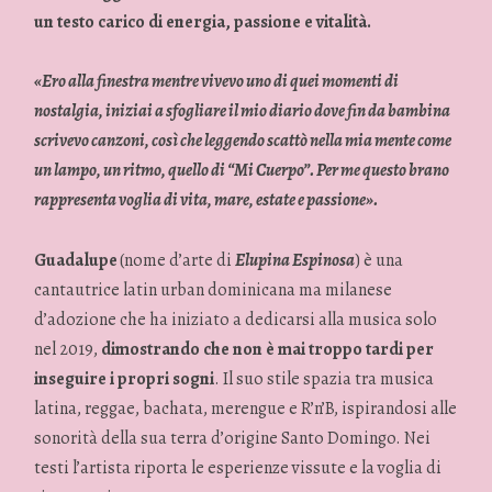
un testo carico di energia, passione e vitalità.
«Ero alla finestra mentre vivevo uno di quei momenti di
nostalgia, iniziai a sfogliare il mio diario dove fin da bambina
scrivevo canzoni, così che leggendo scattò nella mia mente come
un lampo, un ritmo, quello di “Mi Cuerpo”. Per me questo brano
rappresenta voglia di vita, mare, estate e passione».
Guadalupe
(nome d’arte di
Elupina Espinosa
) è una
cantautrice latin urban dominicana ma milanese
d’adozione che ha iniziato a dedicarsi alla musica solo
nel 2019,
dimostrando che non è mai troppo tardi per
inseguire i propri sogni
. Il suo stile spazia tra musica
latina, reggae, bachata, merengue e R’n’B, ispirandosi alle
sonorità della sua terra d’origine Santo Domingo. Nei
testi l’artista riporta le esperienze vissute e la voglia di