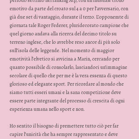
periodo settimo nel ranking Atp, con un inusuale crollo
emotivo da parte del croato sul 4 a 0 per l’avversario, con
già due set di vantaggio, durante il terzo. L’opponemte di
giornata tale Roger Federer, pluridecorato campione che
quel giorno andava alla ricerca del decimo titolo su
terreno inglese, che lo avrebbe reso ancor di più solo
sull’isola delle leggende. Nel momento di maggior
emotività l’elvetico si avvicina a Marin, cercando per
quanto possibile di consolarlo, lasciandoci un’immagine
secolare di quello che per me è la vera essenza di questo
glorioso ed elegante sport. Per ricordare al mondo che
siamo tutti esseri umani e la sana competizione deve
essere parte integrante del processo di crescita di ogni
esperienza umana nello sport e non.
Ho sentito il bisogno di premettere tutto ciò per far
capire l’unicità che ha sempre rappresentato e deve