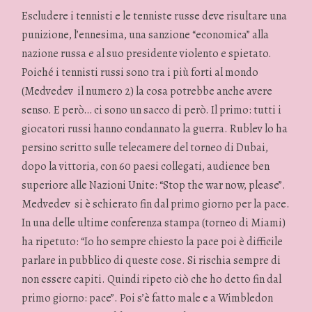
Escludere i tennisti e le tenniste russe deve risultare una
punizione, l’ennesima, una sanzione “economica” alla
nazione russa e al suo presidente violento e spietato.
Poiché i tennisti russi sono tra i più forti al mondo
(Medvedev il numero 2) la cosa potrebbe anche avere
senso. E però… ci sono un sacco di però. Il primo: tutti i
giocatori russi hanno condannato la guerra. Rublev lo ha
persino scritto sulle telecamere del torneo di Dubai,
dopo la vittoria, con 60 paesi collegati, audience ben
superiore alle Nazioni Unite: “Stop the war now, please”.
Medvedev si è schierato fin dal primo giorno per la pace.
In una delle ultime conferenza stampa (torneo di Miami)
ha ripetuto: “Io ho sempre chiesto la pace poi è difficile
parlare in pubblico di queste cose. Si rischia sempre di
non essere capiti. Quindi ripeto ciò che ho detto fin dal
primo giorno: pace”. Poi s’è fatto male e a Wimbledon