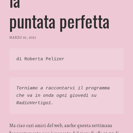
puntata perfetta
MARZO 10, 2023
/
RP
FASHION
&
di Roberta Pelizer 
GLAMOUR
NEWS
Torniamo a raccontarvi il programma 
che va in onda ogni giovedì su 
RadioVertigo1. 
Ma ciao cari amici del web, anche questa settimana