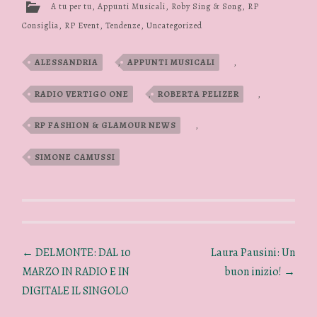
A tu per tu
,
Appunti Musicali
,
Roby Sing & Song
,
RP
Consiglia
,
RP Event
,
Tendenze
,
Uncategorized
ALESSANDRIA
,
APPUNTI MUSICALI
,
RADIO VERTIGO ONE
,
ROBERTA PELIZER
,
RP FASHION & GLAMOUR NEWS
,
SIMONE CAMUSSI
←
DELMONTE: DAL 10
Laura Pausini: Un
MARZO IN RADIO E IN
buon inizio!
→
DIGITALE IL SINGOLO