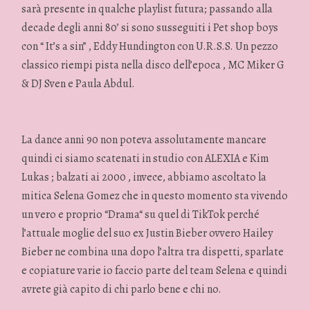
sarà presente in qualche playlist futura; passando alla
decade degli anni 80’ si sono susseguiti i Pet shop boys
con “ It’s a sin” , Eddy Hundington con U.R.S.S. Un pezzo
classico riempi pista nella disco dell’epoca , MC Miker G
& DJ Sven e Paula Abdul.
La dance anni 90 non poteva assolutamente mancare
quindi ci siamo scatenati in studio con ALEXIA e Kim
Lukas ; balzati ai 2000 , invece, abbiamo ascoltato la
mitica Selena Gomez che in questo momento sta vivendo
un vero e proprio “Drama“ su quel di TikTok perché
l’attuale moglie del suo ex Justin Bieber ovvero Hailey
Bieber ne combina una dopo l’altra tra dispetti, sparlate
e copiature varie io faccio parte del team Selena e quindi
avrete già capito di chi parlo bene e chi no.