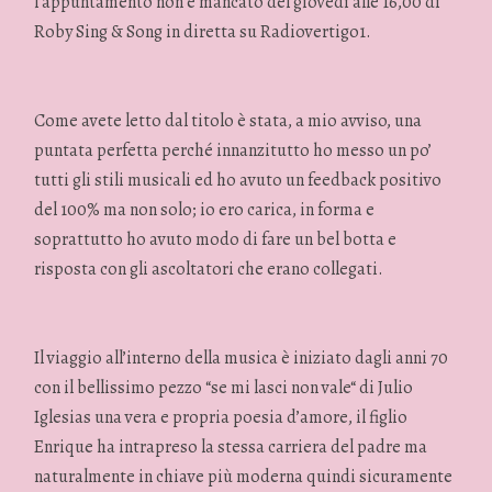
l’appuntamento non è mancato del giovedì alle 16,00 di
Roby Sing & Song in diretta su Radiovertigo1.
Come avete letto dal titolo è stata, a mio avviso, una
puntata perfetta perché innanzitutto ho messo un po’
tutti gli stili musicali ed ho avuto un feedback positivo
del 100% ma non solo; io ero carica, in forma e
soprattutto ho avuto modo di fare un bel botta e
risposta con gli ascoltatori che erano collegati.
Il viaggio all’interno della musica è iniziato dagli anni 70
con il bellissimo pezzo “se mi lasci non vale“ di Julio
Iglesias una vera e propria poesia d’amore, il figlio
Enrique ha intrapreso la stessa carriera del padre ma
naturalmente in chiave più moderna quindi sicuramente