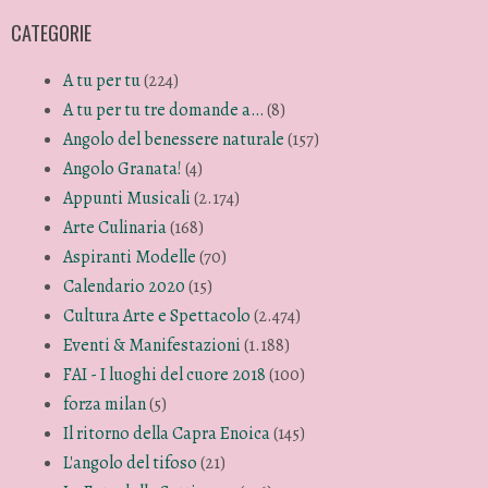
CATEGORIE
A tu per tu
(224)
A tu per tu tre domande a…
(8)
Angolo del benessere naturale
(157)
Angolo Granata!
(4)
Appunti Musicali
(2.174)
Arte Culinaria
(168)
Aspiranti Modelle
(70)
Calendario 2020
(15)
Cultura Arte e Spettacolo
(2.474)
Eventi & Manifestazioni
(1.188)
FAI - I luoghi del cuore 2018
(100)
forza milan
(5)
Il ritorno della Capra Enoica
(145)
L'angolo del tifoso
(21)