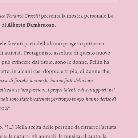
eo Venanzo Crocetti
presenta
la mostra personale
La
a di
Alberto Dambruoso
.
le facenti parti dell’ultimo progetto pittorico
di attività. Protagoniste assolute di questo nuovo
 può evincere dal titolo, sono le donne. Pellin ha
atto, in alcuni casi doppio e triplo, di donne che,
ciso di farcela, donne che hanno fatto della loro
tivare le loro passioni, i propri talenti e di svilupparli nel
 quali sono state incatenate per troppo tempo, hanno deciso di
 100%
”.
: “[…] Nella scelta delle persone da ritrarre l’artista
re: la natura, gli animali, la musica, il canto, la