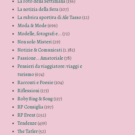
La Foto della Settimana
(156)
La notizia della Sera
(107)
La rubrica sportiva di Ale Tasso
(12)
Moda & Mode
(696)
Modelle, fotografi e…
(72)
Non solo Misteri
(29)
Notizie & Comunicati
(1.381)
Passione… Amatoriale
(78)
Pensieri da viaggiatore: viaggi e
turismo
(674)
Racconti e Poesie
(104)
Riflessioni
(173)
Roby Sing & Song
(137)
RP Consiglia
(197)
RP Event
(252)
Tendenze
(439)
The Tatler
(52)