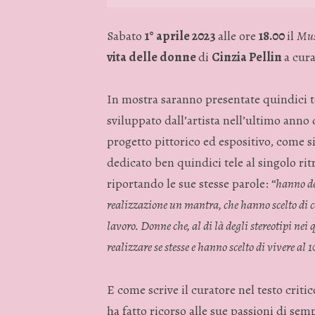
Sabato
1° aprile 2023
alle ore
18.00
il
Mus
vita delle donne
di
Cinzia Pellin
a cur
In mostra saranno presentate quindici te
sviluppato dall’artista nell’ultimo anno 
progetto pittorico ed espositivo, come si
dedicato ben quindici tele al singolo ritr
riportando le sue stesse parole: “
hanno de
realizzazione un mantra, che hanno scelto di col
lavoro. Donne che, al di là degli stereotipi nei
realizzare se stesse e hanno scelto di vivere al
E come scrive il curatore nel testo critico
ha fatto ricorso alle sue passioni di semp