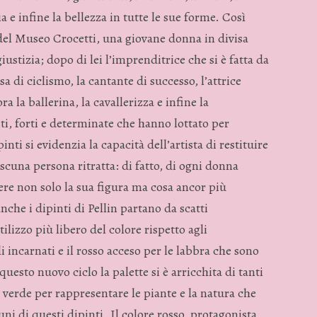
ia e infine la bellezza in tutte le sue forme. Così
 del Museo Crocetti, una giovane donna in divisa
iustizia; dopo di lei l’imprenditrice che si è fatta da
a di ciclismo, la cantante di successo, l’attrice
a la ballerina, la cavallerizza e infine la
i, forti e determinate che hanno lottato per
pinti si evidenzia la capacità dell’artista di restituire
ascuna persona ritratta: di fatto, di ogni donna
ngere non solo la sua figura ma cosa ancor più
che i dipinti di Pellin partano da scatti
ilizzo più libero del colore rispetto agli
li incarnati e il rosso acceso per le labbra che sono
 questo nuovo ciclo la palette si è arricchita di tanti
 di verde per rappresentare le piante e la natura che
uni di questi dipinti. Il colore rosso, protagonista