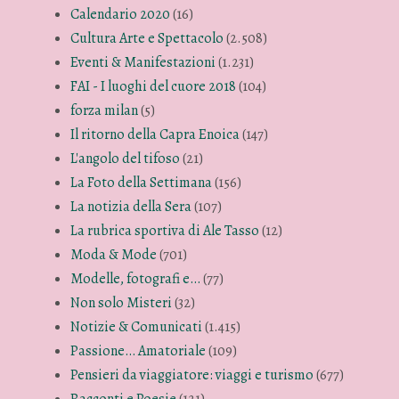
Calendario 2020
(16)
Cultura Arte e Spettacolo
(2.508)
Eventi & Manifestazioni
(1.231)
FAI - I luoghi del cuore 2018
(104)
forza milan
(5)
Il ritorno della Capra Enoica
(147)
L'angolo del tifoso
(21)
La Foto della Settimana
(156)
La notizia della Sera
(107)
La rubrica sportiva di Ale Tasso
(12)
Moda & Mode
(701)
Modelle, fotografi e…
(77)
Non solo Misteri
(32)
Notizie & Comunicati
(1.415)
Passione… Amatoriale
(109)
Pensieri da viaggiatore: viaggi e turismo
(677)
Racconti e Poesie
(121)