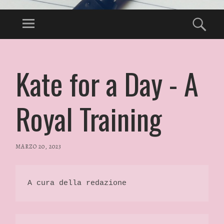
Kate for a Day - A
Royal Training
MARZO 20, 2023
/
RP
FASHION
&
A cura della redazione 
GLAMOUR
NEWS