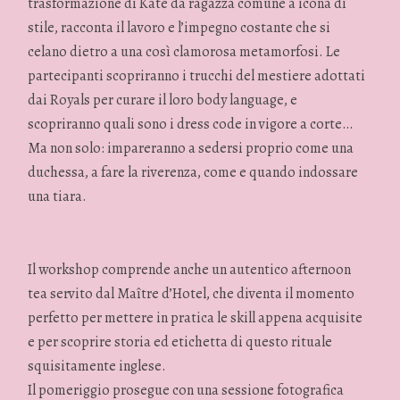
trasformazione di Kate da ragazza comune a icona di
stile, racconta il lavoro e l’impegno costante che si
celano dietro a una così clamorosa metamorfosi. Le
partecipanti scopriranno i trucchi del mestiere adottati
dai Royals per curare il loro body language, e
scopriranno quali sono i dress code in vigore a corte…
Ma non solo: impareranno a sedersi proprio come una
duchessa, a fare la riverenza, come e quando indossare
una tiara.
Il workshop comprende anche un autentico afternoon
tea servito dal Maître d’Hotel, che diventa il momento
perfetto per mettere in pratica le skill appena acquisite
e per scoprire storia ed etichetta di questo rituale
squisitamente inglese.
Il pomeriggio prosegue con una sessione fotografica