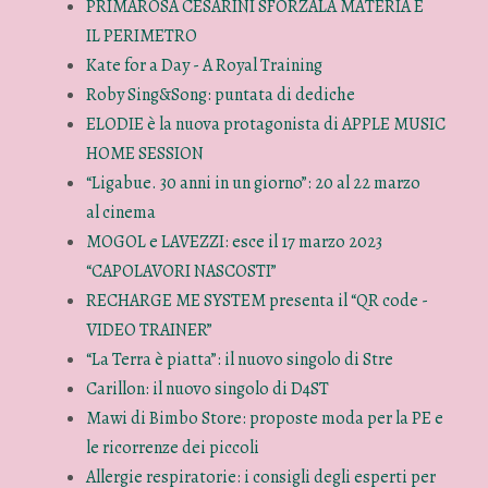
PRIMAROSA CESARINI SFORZALA MATERIA E
IL PERIMETRO
Kate for a Day - A Royal Training
Roby Sing&Song: puntata di dediche
ELODIE è la nuova protagonista di APPLE MUSIC
HOME SESSION
“Ligabue. 30 anni in un giorno”: 20 al 22 marzo
al cinema
MOGOL e LAVEZZI: esce il 17 marzo 2023
“CAPOLAVORI NASCOSTI”
RECHARGE ME SYSTEM presenta il “QR code -
VIDEO TRAINER”
“La Terra è piatta”: il nuovo singolo di Stre
Carillon: il nuovo singolo di D4ST
Mawi di Bimbo Store: proposte moda per la PE e
le ricorrenze dei piccoli
Allergie respiratorie: i consigli degli esperti per