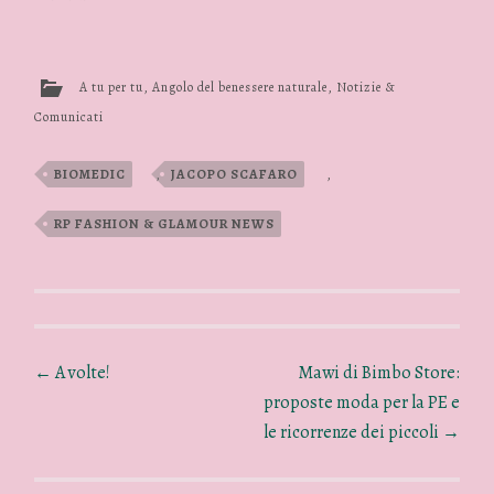
A tu per tu
,
Angolo del benessere naturale
,
Notizie &
Comunicati
BIOMEDIC
,
JACOPO SCAFARO
,
RP FASHION & GLAMOUR NEWS
←
A volte!
Mawi di Bimbo Store:
proposte moda per la PE e
le ricorrenze dei piccoli
→