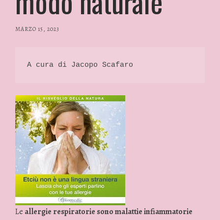
modo naturale
MARZO 15, 2023
/
RP
FASHION
&
A cura di Jacopo Scafaro 
GLAMOUR
NEWS
Le
allergie respiratorie sono malattie infiammatorie