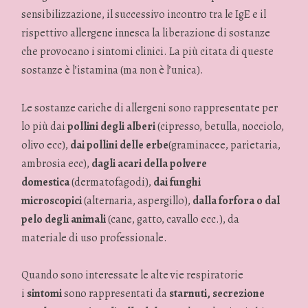
sensibilizzazione, il successivo incontro tra le IgE e il
rispettivo allergene innesca la liberazione di sostanze
che provocano i sintomi clinici. La più citata di queste
sostanze è l’istamina (ma non è l’unica).
Le sostanze cariche di allergeni sono rappresentate per
lo più dai
pollini degli alberi
(cipresso, betulla, nocciolo,
olivo ecc),
dai pollini delle erbe
(graminacee, parietaria,
ambrosia ecc),
dagli acari della polvere
domestica
(dermatofagodi),
dai funghi
microscopici
(alternaria, aspergillo),
dalla forfora o dal
pelo degli animali
(cane, gatto, cavallo ecc.), da
materiale di uso professionale.
Quando sono interessate le alte vie respiratorie
i
sintomi
sono rappresentati da
starnuti, secrezione