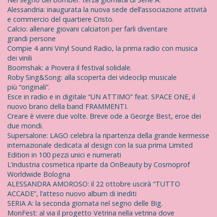
Alessandria: inaugurata la nuova sede dell’associazione attività
e commercio del quartiere Cristo.
Calcio: allenare giovani calciatori per farli diventare
grandi persone
Compie 4 anni Vinyl Sound Radio, la prima radio con musica
dei vinili
Boomshak: a Piovera il festival solidale.
Roby Sing&Song: alla scoperta dei videoclip musicale
più “originali”.
Esce in radio e in digitale “UN ATTIMO” feat. SPACE ONE, il
nuovo brano della band FRAMMENTI.
Creare è vivere due volte. Breve ode a George Best, eroe dei
due mondi.
Supersalone: LAGO celebra la ripartenza della grande kermesse
internazionale dedicata al design con la sua prima Limited
Edition in 100 pezzi unici e numerati
L’industria cosmetica riparte da OnBeauty by Cosmoprof
Worldwide Bologna
ALESSANDRA AMOROSO: il 22 ottobre uscirà “TUTTO
ACCADE”, l’atteso nuovo album di inediti
SERIA A: la seconda giornata nel segno delle Big.
MonFest: al via il progetto Vetrina nella vetrina dove