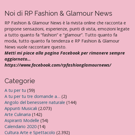
g
a
Noi di RP Fashion & Glamour News
z
RP Fashion & Glamour News è la rivista online che racconta e
i
propone sensazioni, esperienze, punti di vista, emozioni legate
o
a tutto quanto fa “fashion” e “glamour”. Tutto quanto fa
n
moda, tutto quanto fa tendenza e RP Fashion & Glamour
e
News vuole raccontare questo.
a
Metti mi piace alla pagina Facebook per rimanere sempre
r
aggiornato…
t
https://www.facebook.com/rpfashionglamournews/
i
c
Categorie
o
A tu per tu
(59)
l
A tu per tu tre domande a…
(2)
i
Angolo del benessere naturale
(144)
Appunti Musicali
(2.073)
Arte Culinaria
(142)
Aspiranti Modelle
(54)
Calendario 2020
(14)
Cultura Arte e Spettacolo
(2.392)