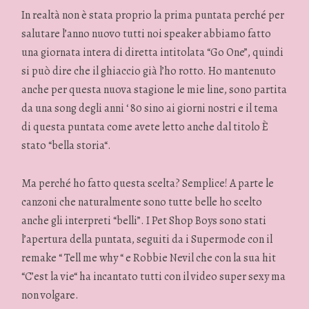
In realtà non è stata proprio la prima puntata perché per
salutare l’anno nuovo tutti noi speaker abbiamo fatto
una giornata intera di diretta intitolata “Go One”, quindi
si può dire che il ghiaccio già l’ho rotto. Ho mantenuto
anche per questa nuova stagione le mie line, sono partita
da una song degli anni ‘ 80 sino ai giorni nostri e il tema
di questa puntata come avete letto anche dal titolo È
stato “bella storia“.
Ma perché ho fatto questa scelta? Semplice! A parte le
canzoni che naturalmente sono tutte belle ho scelto
anche gli interpreti “belli”. I Pet Shop Boys sono stati
l’apertura della puntata, seguiti da i Supermode con il
remake “ Tell me why “ e Robbie Nevil che con la sua hit
“C’est la vie“ ha incantato tutti con il video super sexy ma
non volgare.