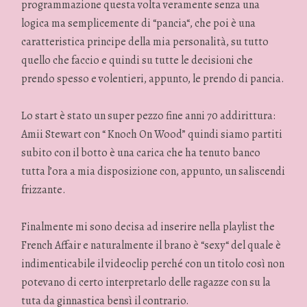
programmazione questa volta veramente senza una
logica ma semplicemente di “pancia“, che poi è una
caratteristica principe della mia personalità, su tutto
quello che faccio e quindi su tutte le decisioni che
prendo spesso e volentieri, appunto, le prendo di pancia.
Lo start è stato un super pezzo fine anni 70 addirittura:
Amii Stewart con “ Knoch On Wood” quindi siamo partiti
subito con il botto è una carica che ha tenuto banco
tutta l’ora a mia disposizione con, appunto, un saliscendi
frizzante.
Finalmente mi sono decisa ad inserire nella playlist the
French Affair e naturalmente il brano è “sexy“ del quale è
indimenticabile il videoclip perché con un titolo così non
potevano di certo interpretarlo delle ragazze con su la
tuta da ginnastica bensì il contrario.