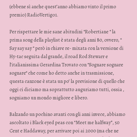
(ebbene sì anche quest’anno abbiamo vinto il primo
premio) RadioVertigo1.
Per rispettare le mie sane abitudini “Robertiane “ la
prima song della playlist è stata degli anni 80, ovvero, “
Say say say “ però in chiave re- mixata con la versione di
Hy-tac seguita dal grande, il road Rod Stewarr e
l’italianissima Gerardina Trovato con “Sognare sognare
sognare“ che come ho detto anche in trasmissione,
questa canzone è stata un po’ la previsione di quello che
oggi ci diciamo ma soprattutto auguriamo tutti, ossia ,
sogniamo un mondo migliore e libero.
Balzando un pochino avanti con gli anni invece, abbiamo
ascoltato i Black eyed peas con “Meet me halfway”, 50
Cent e Haddaway, per arrivare poi ai 2000 (ma che ne