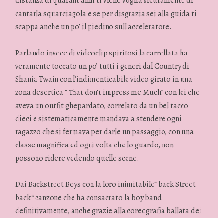
distanza di quarant’anni ti viene voglia sicuramente di
cantarla squarciagola e se per disgrazia sei alla guida ti
scappa anche un po’ il piedino sull’acceleratore.
Parlando invece di videoclip spiritosi la carrellata ha
veramente toccato un po’ tutti i generi dal Country di
Shania Twain con l’indimenticabile video girato in una
zona desertica “ That don’t impress me Much” con lei che
aveva un outfit ghepardato, correlato da un bel tacco
dieci e sistematicamente mandava a stendere ogni
ragazzo che si fermava per darle un passaggio, con una
classe magnifica ed ogni volta che lo guardo, non
possono ridere vedendo quelle scene.
Dai Backstreet Boys con la loro inimitabile“ back Street
back“ canzone che ha consacrato la boy band
definitivamente, anche grazie alla coreografia ballata dei