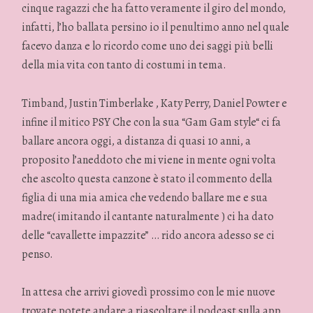
cinque ragazzi che ha fatto veramente il giro del mondo,
infatti, l’ho ballata persino io il penultimo anno nel quale
facevo danza e lo ricordo come uno dei saggi più belli
della mia vita con tanto di costumi in tema.
Timband, Justin Timberlake , Katy Perry, Daniel Powter e
infine il mitico PSY Che con la sua “Gam Gam style“ ci fa
ballare ancora oggi, a distanza di quasi 10 anni, a
proposito l’aneddoto che mi viene in mente ogni volta
che ascolto questa canzone è stato il commento della
figlia di una mia amica che vedendo ballare me e sua
madre( imitando il cantante naturalmente ) ci ha dato
delle “cavallette impazzite” … rido ancora adesso se ci
penso.
In attesa che arrivi giovedì prossimo con le mie nuove
trovate potete andare a riascoltare il podcast sulla app