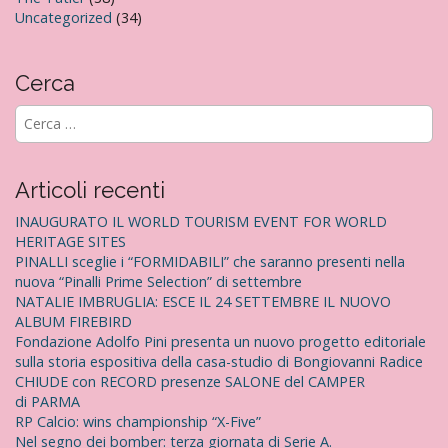
Uncategorized
(34)
Cerca
R
i
c
e
Articoli recenti
r
c
INAUGURATO IL WORLD TOURISM EVENT FOR WORLD
a
HERITAGE SITES
p
PINALLI sceglie i “FORMIDABILI” che saranno presenti nella
e
nuova “Pinalli Prime Selection” di settembre
r
NATALIE IMBRUGLIA: ESCE IL 24 SETTEMBRE IL NUOVO
:
ALBUM FIREBIRD
Fondazione Adolfo Pini presenta un nuovo progetto editoriale
sulla storia espositiva della casa-studio di Bongiovanni Radice
CHIUDE con RECORD presenze SALONE del CAMPER
di PARMA
RP Calcio: wins championship “X-Five”
Nel segno dei bomber: terza giornata di Serie A.