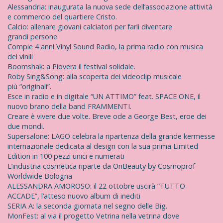
Alessandria: inaugurata la nuova sede dell’associazione attività
e commercio del quartiere Cristo.
Calcio: allenare giovani calciatori per farli diventare
grandi persone
Compie 4 anni Vinyl Sound Radio, la prima radio con musica
dei vinili
Boomshak: a Piovera il festival solidale.
Roby Sing&Song: alla scoperta dei videoclip musicale
più “originali”.
Esce in radio e in digitale “UN ATTIMO” feat. SPACE ONE, il
nuovo brano della band FRAMMENTI.
Creare è vivere due volte. Breve ode a George Best, eroe dei
due mondi.
Supersalone: LAGO celebra la ripartenza della grande kermesse
internazionale dedicata al design con la sua prima Limited
Edition in 100 pezzi unici e numerati
L’industria cosmetica riparte da OnBeauty by Cosmoprof
Worldwide Bologna
ALESSANDRA AMOROSO: il 22 ottobre uscirà “TUTTO
ACCADE”, l’atteso nuovo album di inediti
SERIA A: la seconda giornata nel segno delle Big.
MonFest: al via il progetto Vetrina nella vetrina dove