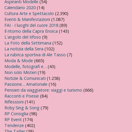
Aspiranti Modelle
(54)
Calendario 2020
(14)
Cultura Arte e Spettacolo
(2.390)
Eventi & Manifestazioni
(1.087)
FAI - I luoghi del cuore 2018
(89)
Il ritorno della Capra Enoica
(143)
L'angolo del tifoso
(9)
La Foto della Settimana
(152)
La notizia della Sera
(102)
La rubrica sportiva di Ale Tasso
(7)
Moda & Mode
(665)
Modelle, fotografi e…
(43)
Non solo Misteri
(19)
Notizie & Comunicati
(1.258)
Passione… Amatoriale
(16)
Pensieri da viaggiatore: viaggi e turismo
(666)
Racconti e Poesie
(84)
Riflessioni
(141)
Roby Sing & Song
(79)
RP Consiglia
(98)
RP Event
(174)
Tendenze
(402)
The Tatler
(38)