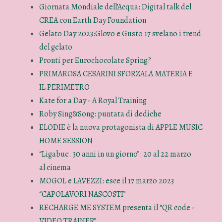
Giornata Mondiale dell’Acqua: Digital talk del
CREA con Earth Day Foundation
Gelato Day 2023:Glovo e Gusto 17 svelano i trend
del gelato
Pronti per Eurochocolate Spring?
PRIMAROSA CESARINI SFORZALA MATERIA E
IL PERIMETRO
Kate for a Day - A Royal Training
Roby Sing&Song: puntata di dediche
ELODIE è la nuova protagonista di APPLE MUSIC
HOME SESSION
“Ligabue. 30 anni in un giorno”: 20 al 22 marzo
al cinema
MOGOL e LAVEZZI: esce il 17 marzo 2023
“CAPOLAVORI NASCOSTI”
RECHARGE ME SYSTEM presenta il “QR code -
VIDEO TRAINER”