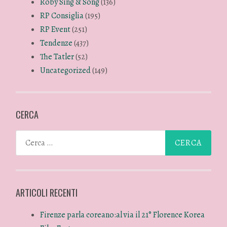
Roby Sing & Song
(136)
RP Consiglia
(195)
RP Event
(251)
Tendenze
(437)
The Tatler
(52)
Uncategorized
(149)
CERCA
ARTICOLI RECENTI
Firenze parla coreano:al via il 21° Florence Korea