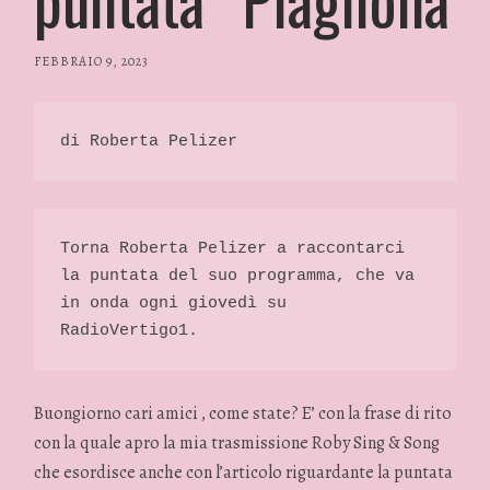
FEBBRAIO 9, 2023
/
RP
FASHION
&
di Roberta Pelizer 
GLAMOUR
NEWS
Torna Roberta Pelizer a raccontarci 
la puntata del suo programma, che va 
in onda ogni giovedì su 
RadioVertigo1. 
Buongiorno cari amici , come state? E’ con la frase di rito
con la quale apro la mia trasmissione Roby Sing & Song
che esordisce anche con l’articolo riguardante la puntata