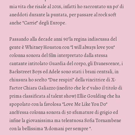
mia vita che risale al 2016, infatti ho raccontato un po’ di
aneddoti durante la puntata, per passare al rock soft
anche “Carrie” degli Europe.
Passando alla decade anni 90’la regina indiscussa del
gente è Whitney Houston con “I will always love you“
colonna sonora del film interpretato dalla stessa
cantante intitolato Guardia del corpo, gli Evanescence, i
Backstreet Boys ed Adele sono stati i brani centrali, in
chiusura ho scelto “Due respiri” della vincitrice di X-
Factor Chiara Galiazzo (inedito che le e’ valso il titolo di
prima classificata al talent show) Ellie Goulding che ha
spopolato con la favolosa “Love Me Like You Do“
anch’essa colonna sonora di 50 sfumature di grigio ed
infine la giovanissima ma telentuosa Sofia Tornambene
con la bellissima “A domani per sempre “.