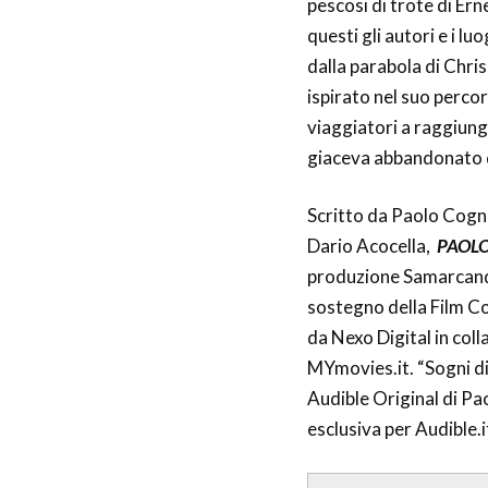
pescosi di trote di Er
questi gli autori e i lu
dalla parabola di Chr
ispirato nel suo percor
viaggiatori a raggiunge
giaceva abbandonato da
Scritto da Paolo Cogne
Dario Acocella,
PAOLO
produzione Samarcanda 
sostegno della Film Co
da Nexo Digital in col
MYmovies.it. “Sogni d
Audible Original di Pa
esclusiva per Audible.i