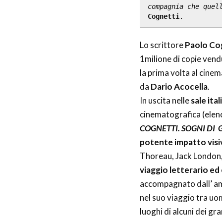
compagnia che quel
Cognetti
.
Lo scrittore
Paolo Co
1milione di copie vendu
la prima volta al cine
da
Dario Acocella
.
In uscita nelle
sale ital
cinematografica (elenc
COGNETTI. SOGNI DI
potente impatto visi
Thoreau, Jack London, 
viaggio letterario ed
accompagnato dall’ a
nel suo viaggio tra uo
luoghi di alcuni dei gr