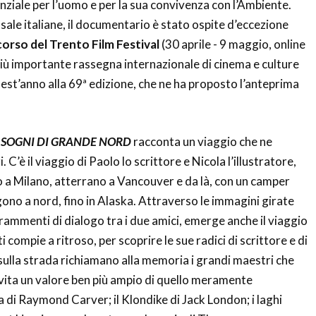
nziale per l’uomo e per la sua convivenza con l’Ambiente.
 sale italiane, il documentario è stato ospite d’eccezione
orso del Trento Film Festival
(30 aprile - 9 maggio, online
 più importante rassegna internazionale di cinema e culture
st’anno alla 69ª edizione, che ne ha proposto l’anteprima
 SOGNI DI GRANDE NORD
racconta un viaggio che ne
. C’è il viaggio di Paolo lo scrittore e Nicola l’illustratore,
 a Milano, atterrano a Vancouver e da là, con un camper
rigono a nord, fino in Alaska. Attraverso le immagini girate
 frammenti di dialogo tra i due amici, emerge anche il viaggio
compie a ritroso, per scoprire le sue radici di scrittore e di
sulla strada richiamano alla memoria i grandi maestri che
vita un valore ben più ampio di quello meramente
a di Raymond Carver; il Klondike di Jack London; i laghi