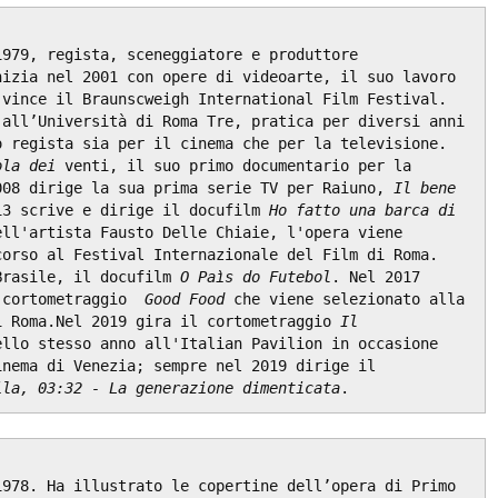
979, regista, sceneggiatore e produttore 
izia nel 2001 con opere di videoarte, il suo lavoro 
 vince il Braunscweigh International Film Festival. 
all’Università di Roma Tre, pratica per diversi anni 
 regista sia per il cinema che per la televisione. 
ola dei 
venti, il suo primo documentario per la 
008 dirige la sua prima serie TV per Raiuno, 
Il bene 
13 scrive e dirige il docufilm 
Ho fatto una barca di 
ll'artista Fausto Delle Chiaie, l'opera viene 
orso al Festival Internazionale del Film di Roma. 
Brasile, il docufilm 
O Paìs do Futebol
. Nel 2017 
 cortometraggio  
Good Food
 che viene selezionato alla 
i Roma.Nel 2019 gira il cortometraggio 
Il 
ello stesso anno all'Italian Pavilion in occasione 
nema di Venezia; sempre nel 2019 dirige il 
ila, 03:32 - La generazione dimenticata
.
978. Ha illustrato le copertine dell’opera di Primo 