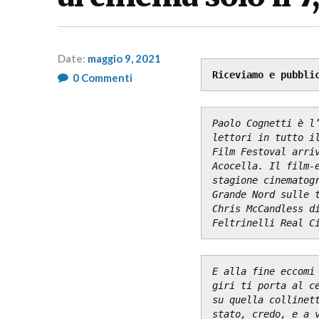
Date:
maggio 9, 2021
Riceviamo e pubbli
Author:
0
Commenti
RP
Fashion
&
Paolo Cognetti è l’
Glamour
News
lettori in tutto il
Film Festoval arriv
Acocella. Il film-e
stagione cinematogr
Grande Nord sulle t
Chris McCandless di
Feltrinelli Real C
E alla fine eccomi 
giri ti porta al ce
su quella collinett
stato, credo, e a v