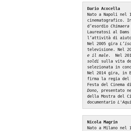
Nato a Napoli nel 1
cinematografico. In
d’esordio 
Chimaera
Laureatosi al Dams 
l’attività di aiuto
Nel 2005 gira 
L’is
televisione. Nel 2
e il male
.  Nel 20
soldi
 sulla vita de
selezionata in conc
Nel 2014 gira, in 
firma la regia del
Festa del Cinema d
Dono,
 presentato n
della Mostra del Ci
documentario 
L'Aqu
Nicola Magrin
Nato a Milano nel 1