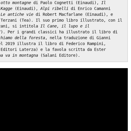
 otto montagne
 di Paolo Cognetti (Einaudi), 
Il 
 Kagge
 (Einaudi), 
Alpi ribelli
 di Enrico Camanni 
 
Le antiche vie
 di Robert Macfarlane (Einaudi), e 
Terzani (Tea). Il suo primo libro illustrato, con il 
zani, si intitola 
Il Cane, il lupo e il 
). Per i grandi classici ha illustrato il libro di 
chiamo della foresta
, nella traduzione di Gianni 
Celati (Nuages). Nel 2019 illustra il libro di Federico Rampini,  
(Editori Laterza) e la favola scritta da Ester 
na va in montagna
 (Salani Editore).