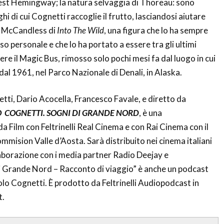
nest Hemingway; la natura selvaggia di Thoreau: sono
oghi di cui Cognetti raccoglie il frutto, lasciandosi aiutare
is McCandless di
Into The Wild
, una figura che lo ha sempre
so personale e che lo ha portato a essere tra gli ultimi
re il Magic Bus, rimosso solo pochi mesi fa dal luogo in cui
l 1961, nel Parco Nazionale di Denali, in Alaska.
tti, Dario Acocella, Francesco Favale, e diretto da
 COGNETTI. SOGNI DI GRANDE NORD
, è una
Film con Feltrinelli Real Cinema e con Rai Cinema con il
mmision Valle d’Aosta. Sarà distribuito nei cinema italiani
laborazione con i media partner Radio Deejay e
i Grande Nord – Racconto di viaggio” è anche un podcast
olo Cognetti. È prodotto da Feltrinelli Audiopodcast in
t.