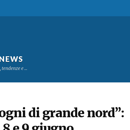
 NEWS
, tendenze e …
ogni di grande nord”:
, 8 e 9 giugno