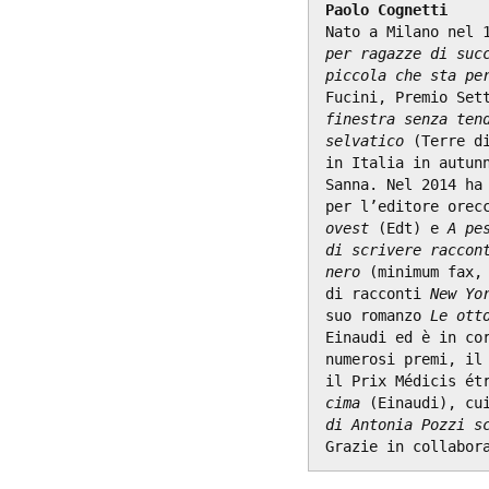
Nato a Milano nel 
per ragazze di suc
piccola che sta pe
Fucini, Premio Set
finestra senza ten
selvatico
 (Terre d
in Italia in autunn
Sanna. Nel 2014 ha
per l’editore orec
ovest
 (Edt) e 
A pe
di scrivere raccon
nero
 (minimum fax,
di racconti 
New Yo
suo romanzo 
Le ott
Einaudi ed è in cor
numerosi premi, il 
il Prix Médicis ét
cima
 (Einaudi), cu
di Antonia Pozzi s
Grazie in collabor