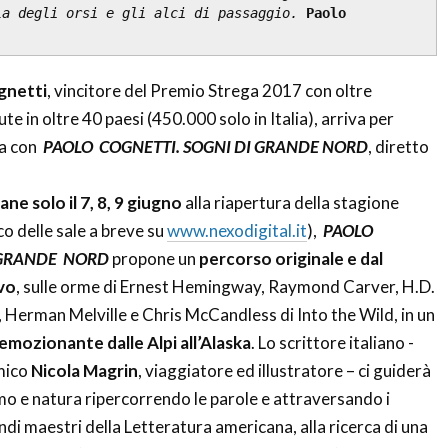
la degli orsi e gli alci di passaggio. 
Paolo 
gnetti
, vincitore del Premio Strega 2017 con oltre
te in oltre 40 paesi (450.000 solo in Italia), arriva per
ma con
PAOLO COGNETTI. SOGNI DI GRANDE NORD
, diretto
iane solo il 7, 8, 9 giugno
alla riapertura della stagione
o delle sale a breve su
www.nexodigital.it
),
PAOLO
 GRANDE NORD
propone un
percorso originale e dal
vo
, sulle orme di Ernest Hemingway, Raymond Carver, H.D.
Herman Melville e Chris McCandless di Into the Wild, in un
 emozionante dalle Alpi all’Alaska
. Lo scrittore italiano -
mico
Nicola Magrin
, viaggiatore ed illustratore – ci guiderà
mo e natura ripercorrendo le parole e attraversando i
andi maestri della Letteratura americana, alla ricerca di una