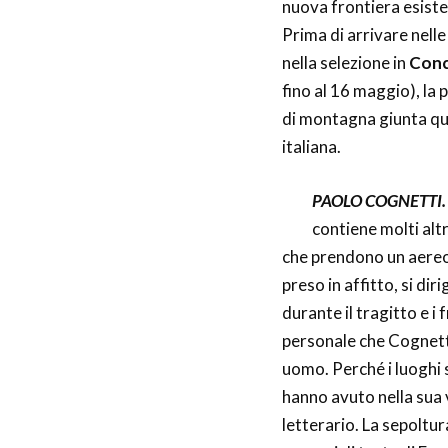
nuova frontiera esiste
Prima di arrivare nelle
nella selezione in
Conc
fino al 16 maggio), la
di montagna giunta que
italiana.
PAOLO COGNETTI.
contiene molti altri
che prendono un aereo
preso in affitto, si di
durante il tragitto e i
personale che Cognetti 
uomo. Perché i luoghi 
hanno avuto nella sua 
letterario. La sepoltur