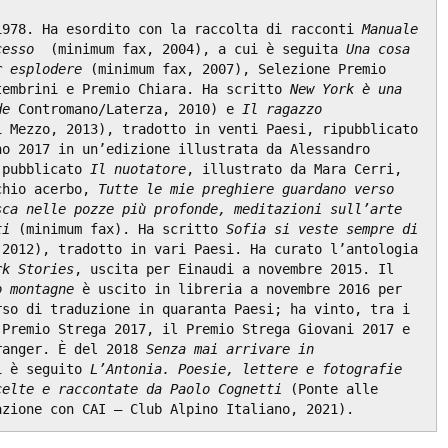
1978. Ha esordito con la raccolta di racconti 
Manuale 
cesso
  (minimum fax, 2004), a cui è seguita 
Una cosa 
r esplodere
 (minimum fax, 2007), Selezione Premio 
tembrini e Premio Chiara. Ha scritto 
New York è una 
de
 Contromano/Laterza, 2010) e 
Il ragazzo 
i Mezzo, 2013), tradotto in venti Paesi, ripubblicato 
o 2017 in un’edizione illustrata da Alessandro 
 pubblicato 
Il nuotatore
, illustrato da Mara Cerri, 
chio acerbo, 
Tutte le mie preghiere guardano verso 
sca nelle pozze più profonde, meditazioni sull’arte 
ti
 (minimum fax). Ha scritto 
Sofia si veste sempre di 
 2012), tradotto in vari Paesi. Ha curato l’antologia 
rk Stories
, uscita per Einaudi a novembre 2015. Il 
o montagne
 è uscito in libreria a novembre 2016 per 
so di traduzione in quaranta Paesi; ha vinto, tra i 
Premio Strega 2017, il Premio Strega Giovani 2017 e 
ranger. È del 2018 
Senza mai arrivare in 
i è seguito 
L’Antonia. Poesie, lettere e fotografie 
celte e raccontate da Paolo Cognetti
 (Ponte alle 
azione con CAI – Club Alpino Italiano, 2021).