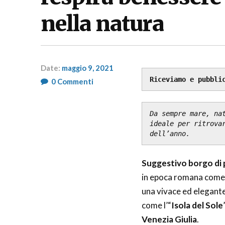
nella natura
Date:
maggio 9, 2021
Riceviamo e pubbli
Author:
0
Commenti
RP
Fashion
&
Da sempre mare, nat
Glamour
News
ideale per ritrovar
dell’anno.
Suggestivo borgo di p
in epoca romana come p
una vivace ed elegante
come l’“
Isola del Sole
Venezia Giulia
.