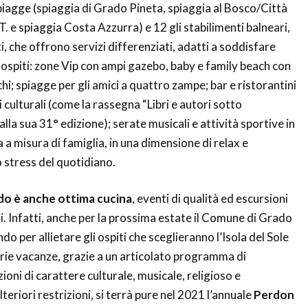
spiagge (spiaggia di Grado Pineta, spiaggia al Bosco/Città
T. e spiaggia Costa Azzurra) e 12 gli stabilimenti balneari,
i, che offrono servizi differenziati, adatti a soddisfare
i ospiti: zone Vip con ampi gazebo, baby e family beach con
i; spiagge per gli amici a quattro zampe; bar e ristorantini
i culturali (come la rassegna “Libri e autori sotto
alla sua 31° edizione); serate musicali e attività sportive in
a misura di famiglia, in una dimensione di relax e
o stress del quotidiano.
do è anche ottima cucina
, eventi di qualità ed escursioni
i. Infatti, anche per la prossima estate il Comune di Grado
do per allietare gli ospiti che sceglieranno l’Isola del Sole
prie vacanze, grazie a un articolato programma di
oni di carattere culturale, musicale, religioso e
eriori restrizioni, si terrà pure nel 2021 l’annuale
Perdon