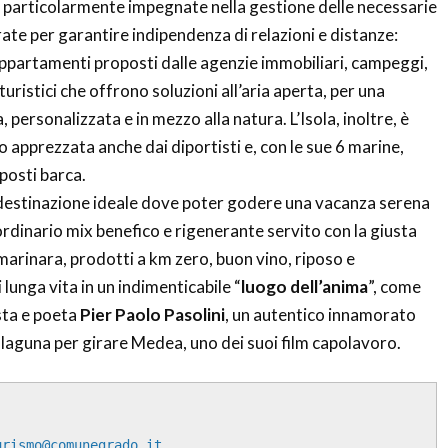
i), particolarmente impegnate nella gestione delle necessarie
rate per garantire indipendenza di relazioni e distanze:
appartamenti proposti dalle agenzie immobiliari, campeggi,
turistici che offrono soluzioni all’aria aperta, per una
 personalizzata e in mezzo alla natura. L’Isola, inoltre, è
 apprezzata anche dai diportisti e, con le sue 6 marine,
posti barca.
 destinazione ideale dove poter godere una vacanza serena
aordinario mix benefico e rigenerante servito con la giusta
marinara, prodotti a km zero, buon vino, riposo e
i lunga vita in un indimenticabile “
luogo dell’anima
”, come
ista e poeta
Pier Paolo Pasolini
, un autentico innamorato
la laguna per girare Medea, uno dei suoi film capolavoro.
urismo@comunegrado.it