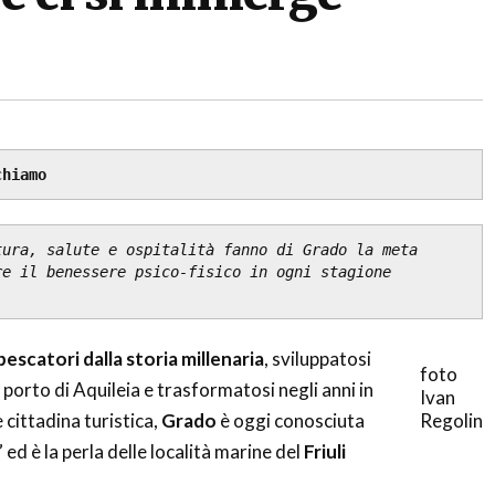
chiamo
ura, salute e ospitalità fanno di Grado la meta 
e il benessere psico-fisico in ogni stagione 
escatori dalla storia millenaria
, sviluppatosi
foto
orto di Aquileia e trasformatosi negli anni in
Ivan
 cittadina turistica,
Grado
è oggi conosciuta
Regolin
” ed è la perla delle località marine del
Friuli