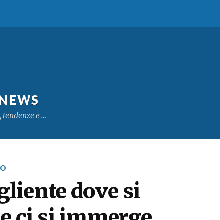
 NEWS
, tendenze e …
MO
gliente dove si
 e ci si immerge