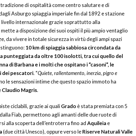
tradizione di ospitalità come centro salutare e di
dagli Asburgo spiaggia imperiale fin dal 1892 e stazione
livello internazionale grazie soprattutto alla
mette a disposizione dei suoi ospiti il più ampio ventaglio
e, da vivere in totale sicurezza in virtù degli ampi spazi
distinguono:
10 km di spiaggia sabbiosa circondata da
a punteggiata da oltre 100 isolotti, tra cui quello del
a di Barbana e i molti che ospitano i “casoni”, le
i dei pescatori
. “
Quiete, rallentamento, inerzia, pigro e
ono le sensazioni intime che questo spazio immoto ha
e
Claudio Magris
.
iste ciclabili, grazie ai quali
Grado
è stata premiata con 5
 dalla Fiab, permettono agli amanti delle due ruote di
si alla scoperta dell’entroterra fino ad
Aquileia
e
a
(due città Unesco), oppure verso le
Riserve Naturali Valle