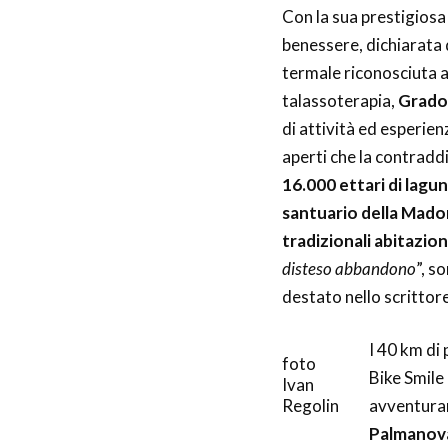
Con la sua prestigiosa 
benessere, dichiarata 
termale riconosciuta a 
talassoterapia,
Grado
di attività ed esperienz
aperti che la contrad
16.000 ettari di lagun
santuario della Madonn
tradizionali abitazion
disteso abbandono
”, s
destato nello scrittor
I 40 km di p
foto
Bike Smile
Ivan
Regolin
avventurar
Palmanov