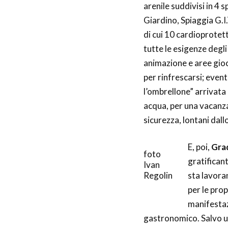
arenile suddivisi in 4 
Giardino, Spiaggia G.I.
di cui 10 cardioprotett
tutte le esigenze degl
animazione e aree gioch
per rinfrescarsi; event
l’ombrellone” arrivata 
acqua, per una vacanza 
sicurezza, lontani dall
E, poi,
Gra
foto
gratificant
Ivan
Regolin
sta lavoran
per le pro
manifestazi
gastronomico. Salvo ult