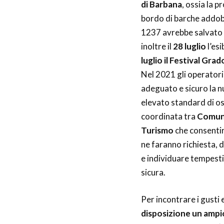
di Barbana
, ossia la 
bordo di barche addobb
1237 avrebbe salvato l
inoltre il
28 luglio
l’esi
luglio il Festival Grad
Nel 2021 gli operatori
adeguato e sicuro la n
elevato standard di osp
coordinata tra
Comun
Turismo
che consentirà,
ne faranno richiesta, 
e individuare tempesti
sicura.
Per incontrare i gusti e
disposizione un ampio