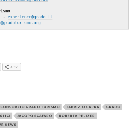
rismo
i - 
experience@grado.it
o@gradoturismo.org
Altro
CONSORZIO GRADO TURISMO
FABRIZIO CAPRA
GRADO
STICI
JACOPO SCAFARO
ROBERTA PELIZER
UR NEWS