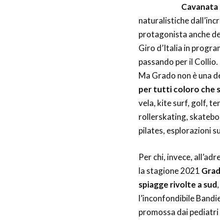
Cavanata
naturalistiche dall’incr
protagonista anche del
Giro d’Italia in progra
passando per il Collio.
Ma Grado non è una des
per tutti coloro che 
vela, kite surf, golf, 
rollerskating, skatebo
pilates, esplorazioni 
Per chi, invece, all’adr
la stagione 2021
Grado
spiagge rivolte a sud
l’inconfondibile Bandi
promossa dai pediatri 