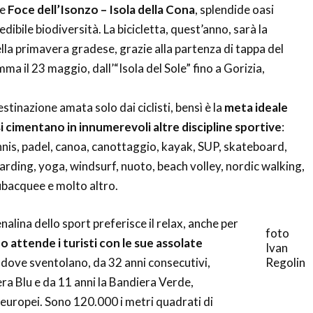
e
Foce dell’Isonzo – Isola della Cona
, splendide oasi
edibile biodiversità. La bicicletta, quest’anno, sarà la
la primavera gradese, grazie alla partenza di tappa del
mma il 23 maggio, dall’“Isola del Sole” fino a Gorizia,
tinazione amata solo dai ciclisti, bensì è la
meta ideale
si cimentano in innumerevoli altre discipline sportive
:
tennis, padel, canoa, canottaggio, kayak, SUP, skateboard,
arding, yoga, windsurf, nuoto, beach volley, nordic walking,
subacquee e molto altro.
enalina dello sport preferisce il relax, anche per
foto
 attende i turisti con le sue assolate
Ivan
, dove sventolano, da 32 anni consecutivi,
Regolin
era Blu e da 11 anni la Bandiera Verde,
europei. Sono 120.000 i metri quadrati di