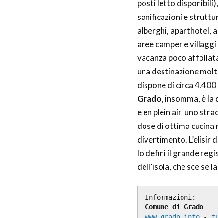
posti letto disponibil
sanificazioni e struttu
alberghi, aparthotel, 
aree camper e villaggi 
vacanza poco affollata,
una destinazione molto
dispone di circa 4.400 
Grado
, insomma, è la
e en plein air, uno str
dose di ottima cucina 
divertimento. L’elisir d
lo definì il grande reg
dell’isola, che scelse 
Informazioni:
Comune di Grado
www.grado.info
 - 
t