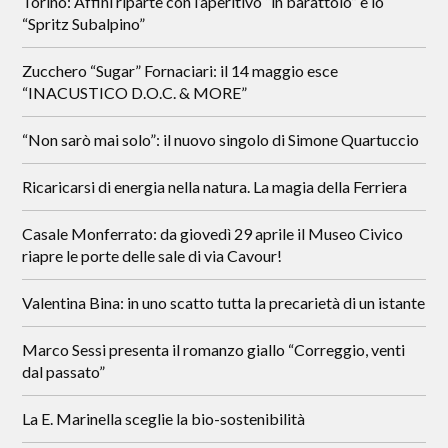
Torino: Affini riparte con l’aperitivo “in barattolo” e lo
“Spritz Subalpino”
Zucchero “Sugar” Fornaciari: il 14 maggio esce
“INACUSTICO D.O.C. & MORE”
“Non sarò mai solo”: il nuovo singolo di Simone Quartuccio
Ricaricarsi di energia nella natura. La magia della Ferriera
Casale Monferrato: da giovedì 29 aprile il Museo Civico
riapre le porte delle sale di via Cavour!
Valentina Bina: in uno scatto tutta la precarietà di un istante
Marco Sessi presenta il romanzo giallo “Correggio, venti
dal passato”
La E. Marinella sceglie la bio-sostenibilità