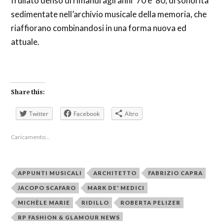
frullato denso di rimandi agli anni ’70 e ’80, di sonorità
sedimentate nell’archivio musicale della memoria, che
riaffiorano combinandosi in una forma nuova ed
attuale.
Share this:
Twitter
Facebook
Altro
Caricamento...
APPUNTI MUSICALI
ARCHITETTO
FABRIZIO CAPRA
JACOPO SCAFARO
MARK DE' MEDICI
MICHÈLE MARIE
RIDILLO
ROBERTA PELIZER
RP FASHION & GLAMOUR NEWS