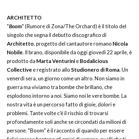
ARCHITETTO
“
Boom
” (Rumore di Zona/The Orchard) è il titolo del
singolo che segna il debutto discografico di
Architetto
, progetto del cantautore romano
Nicola
Nobile
. Il brano, disponibile da oggi giovedì 22 aprile, è
prodotto da
Marta Venturini
e
Bodalicious
Collective
e registrato allo
Studionero di Roma
. Un
venerdì sera, un giorno come un altro. Non siamo in
guerra ma viviamo tra bombe che brillano, che
esplodono intorno a noi. Siamo noi le vere bombe. La
nostra vita è un percorso fatto di gioie, dolori e
problemi. Tante volte c’è il rischio di trovarsi
profondamente soli anche se circondati da milioni di
persone. “Boom” è il racconto di quando per essere