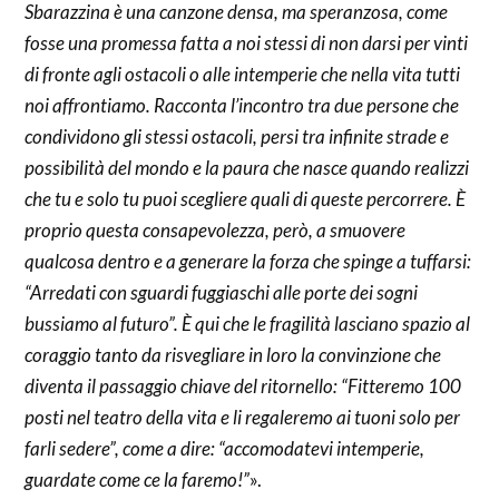
Sbarazzina è una canzone densa, ma speranzosa, come
fosse una promessa fatta a noi stessi di non darsi per vinti
di fronte agli ostacoli o alle intemperie che nella vita tutti
noi affrontiamo. Racconta l’incontro tra due persone che
condividono gli stessi ostacoli, persi tra infinite strade e
possibilità del mondo e la paura che nasce quando realizzi
che tu e solo tu puoi scegliere quali di queste percorrere. È
proprio questa consapevolezza, però, a smuovere
qualcosa dentro e a generare la forza che spinge a tuffarsi:
“Arredati con sguardi fuggiaschi alle porte dei sogni
bussiamo al futuro”. È qui che le fragilità lasciano spazio al
coraggio tanto da risvegliare in loro la convinzione che
diventa il passaggio chiave del ritornello: “Fitteremo 100
posti nel teatro della vita e li regaleremo ai tuoni solo per
farli sedere”, come a dire: “accomodatevi intemperie,
guardate come ce la faremo!”
».