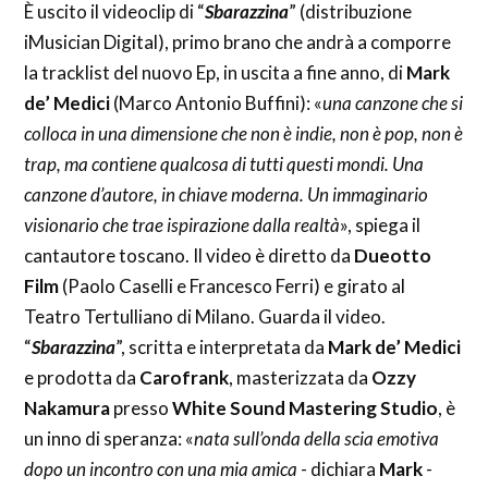
È uscito il videoclip di “
Sbarazzina
” (distribuzione
iMusician Digital), primo brano che andrà a comporre
la tracklist del nuovo Ep, in uscita a fine anno, di
Mark
de’ Medici
(Marco Antonio Buffini): «
una canzone che si
colloca in una dimensione che non è indie, non è pop, non è
trap, ma contiene qualcosa di tutti questi mondi. Una
canzone d’autore, in chiave moderna. Un immaginario
visionario che trae ispirazione dalla realtà
», spiega il
cantautore toscano. Il video è diretto da
Dueotto
Film
(Paolo Caselli e Francesco Ferri) e girato al
Teatro Tertulliano di Milano. Guarda il video.
“
Sbarazzina
”, scritta e interpretata da
Mark de’ Medici
e prodotta da
Carofrank
, masterizzata da
Ozzy
Nakamura
presso
White Sound Mastering Studio
, è
un inno di speranza: «
nata sull’onda della scia emotiva
dopo un incontro con una mia amica
- dichiara
Mark
-