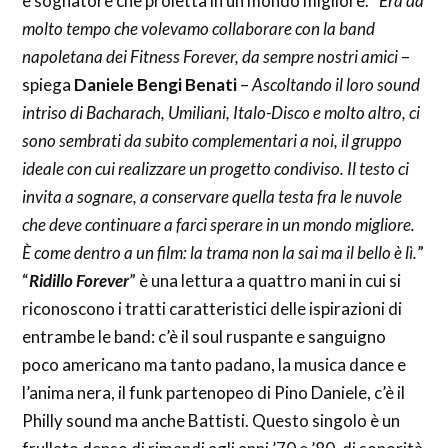
e sognatore che proietta in un mondo migliore. “
Era da
molto tempo che volevamo collaborare con la band
napoletana dei Fitness Forever, da sempre nostri amici
–
spiega
Daniele Bengi Benati
–
Ascoltando il loro sound
intriso di Bacharach, Umiliani, Italo-Disco e molto altro, ci
sono sembrati da subito complementari a noi, il gruppo
ideale con cui realizzare un progetto condiviso. Il testo ci
invita a sognare, a conservare quella testa fra le nuvole
che deve continuare a farci sperare in un mondo migliore.
È come dentro a un film: la trama non la sai ma il bello è lì.
”
“
Ridillo Forever
” è una lettura a quattro mani in cui si
riconoscono i tratti caratteristici delle ispirazioni di
entrambe le band: c’è il soul ruspante e sanguigno
poco americano ma tanto padano, la musica dance e
l’anima nera, il funk partenopeo di Pino Daniele, c’è il
Philly sound ma anche Battisti. Questo singolo è un