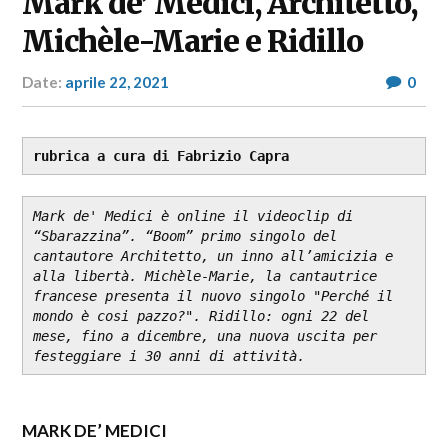
Mark de’ Medici, Architetto,
Michèle-Marie e Ridillo
Date:
aprile 22, 2021
Author:
0
RP
Fashion
&
Glamour
rubrica a cura di Fabrizio Capra
News
Mark de' Medici è online il videoclip di 
“Sbarazzina”. “Boom” primo singolo del 
cantautore Architetto, un inno all’amicizia e 
alla libertà. Michèle-Marie, la cantautrice 
francese presenta il nuovo singolo "Perché il 
mondo è cosi pazzo?". Ridillo: ogni 22 del 
mese, fino a dicembre, una nuova uscita per 
festeggiare i 30 anni di attività.
MARK DE’ MEDICI