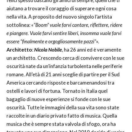
felici spesso bastano gli amici di sempre, quelli che ti
aiutano a trovare il coraggio di superare ogni cosa
nella vita. A proposito del nuovo singolo l’artista
sottolinea: «
“Boom” vuole farvi cantare, riflettere, ridere
e piangere. Vuole farvi sentire liberi, insomma vuole farvi
essere “finalmente e orgogliosamente pazzi”
».
Architetto
:
Nicola Nobile
, ha 26 anni ed è veramente
un architetto. Crescendo cerca di convivere con le sue
oscurità nate da un’infanzia turbolenta nelle periferie
romane. All’età di 21 anni sceglie di partire per il Sud
America cercando risposte e barcamenandosi tra
ostelli e lavori di fortuna. Tornato in Italia quel
bagaglio di nuove esperienze si fonde con le sue
oscurità. Tutte le immagini della sua vita sono state
raccolte in un diario privato fatto di musica. Quella
musica che è sempre stata valvola di sfogo, ora ha