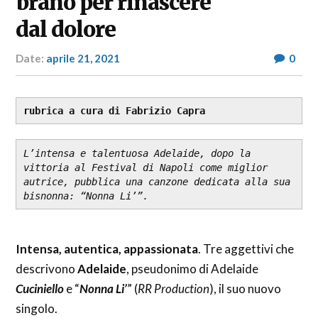
brano per rinascere
dal dolore
Date:
aprile 21, 2021
Author:
0
RP
Fashion
&
Glamour
rubrica a cura di Fabrizio Capra
News
L’intensa e talentuosa Adelaide, dopo la 
vittoria al Festival di Napoli come miglior 
autrice, pubblica una canzone dedicata alla sua 
bisnonna: “Nonna Li’”.
Intensa, autentica, appassionata
. Tre aggettivi che
descrivono
Adelaide
, pseudonimo di Adelaide
Cuciniello
e “
Nonna Li’
” (
RR Production
), il suo nuovo
singolo.