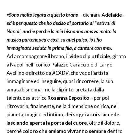
«
Sono molto legata a questo brano
– dichiara
Adelaide
–
ed è per questo che ho deciso di portarlo al
Festival di
Napoli
, anche perché la mia bisnonna amava molto la
musica partenopea e così, su quel palco, io l’ho
immaginata seduta in prima fila, a cantare con me
».
Ad accompagnare il brano, il
videoclip ufficiale
, girato
a Napoli nell’iconico Palazzo Caracciolo di Largo
Avellino e diretto da
ACADV
, che vede l’artista
immaginare ed inseguire, quasi rincorrere, la sua
amata bisnonna - nella clip interpretata dalla
talentuosa attrice
Rosanna Esposito
– per poi
ritrovarla, finalmente, nella dimensione onirica, nel
pianeta, magico ed intimo, dei
sogni a cui si accede
lasciando aperta la porta del cuore
, oltre il dolore,
perché c
oloro che amiamo vivranno sempre
dentro