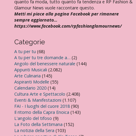
quanto fa moda, tutto quanto fa tendenza e RP Fashion &
Glamour News vuole raccontare questo.
Metti mi piace alla pagina Facebook per rimanere
sempre aggiornato…
https://www.facebook.com/rpfashionglamournews/
Categorie
A tu per tu
(68)
A tu per tu tre domande a…
(2)
Angolo del benessere naturale
(144)
Appunti Musicali
(2.082)
Arte Culinaria
(145)
Aspiranti Modelle
(55)
Calendario 2020
(14)
Cultura Arte e Spettacolo
(2.408)
Eventi & Manifestazioni
(1.107)
FAI - I luoghi del cuore 2018
(90)
Il ritorno della Capra Enoica
(143)
L'angolo del tifoso
(9)
La Foto della Settimana
(152)
La notizia della Sera
(103)