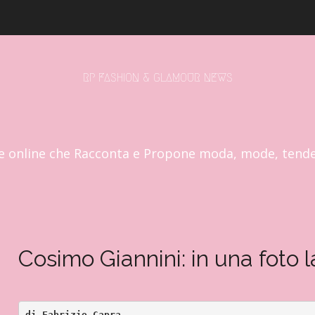
RP FASHION & GLAMOUR NEWS
e online che Racconta e Propone moda, mode, tend
Cosimo Giannini: in una foto 
di Fabrizio Capra