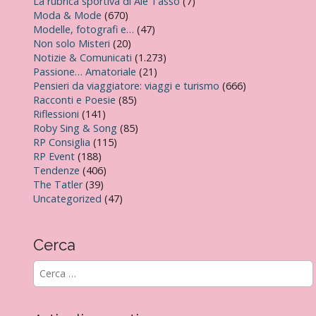
La rubrica sportiva di Ale Tasso
(7)
Moda & Mode
(670)
Modelle, fotografi e…
(47)
Non solo Misteri
(20)
Notizie & Comunicati
(1.273)
Passione… Amatoriale
(21)
Pensieri da viaggiatore: viaggi e turismo
(666)
Racconti e Poesie
(85)
Riflessioni
(141)
Roby Sing & Song
(85)
RP Consiglia
(115)
RP Event
(188)
Tendenze
(406)
The Tatler
(39)
Uncategorized
(47)
Cerca
R
i
c
e