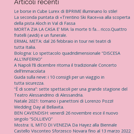
Articoli recenti
r
c
Le borse in Cube Lurex di BPRIME illuminano lo stile!
a
La seconda puntata di «Trentino Ski Race»va alla scoperta
p
della pista Aloch in Val di Fassa
e
MORTA ZIA LA CASA E’ MIA: la morte ti fa… ricco.Quattro
r
fratelli (avidi) e un funerale.
:
ERMAL META: dal 26 febbraio in tour nei teatri di
tutta Italia.
Bologna: Lo spettacolo quadridimensionale “DISCESA
ALL’INFERNO”
A Napoli l’8 dicembre ritorna il tradizionale Concerto
dell’Immacolata
Guida sulla neve: i 10 consigli per un viaggio in
tutta sicurezza.
“È di scena”: sette spettacoli per una grande stagione del
Teatro Alessandrino di Alessandria.
Natale 2021: tornano i panettoni di Lorenzo Pozzi!
Wedding Day al Bellavita.
BEN CAVENDISH: venerdì 26 novembre esce il nuovo
singolo “SOLLIEVO”
Mostra: IL MITO DI VENEZIA Da Hayez alla Biennale
Castello Visconteo Sforzesco Novara fino al 13 marzo 2022