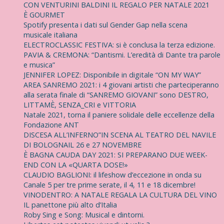
CON VENTURINI BALDINI IL REGALO PER NATALE 2021
È GOURMET
Spotify presenta i dati sul Gender Gap nella scena
musicale italiana
ELECTROCLASSIC FESTIVA: si è conclusa la terza edizione.
PAVIA & CREMONA: “Dantismi. L’eredità di Dante tra parole
e musica”
JENNIFER LOPEZ: Disponibile in digitale “ON MY WAY”
AREA SANREMO 2021: i 4 giovani artisti che parteciperanno
alla serata finale di “SANREMO GIOVANI” sono DESTRO,
LITTAMÈ, SENZA_CRI e VITTORIA
Natale 2021, torna il paniere solidale delle eccellenze della
Fondazione ANT
DISCESA ALL’INFERNO”IN SCENA AL TEATRO DEL NAVILE
DI BOLOGNAIL 26 e 27 NOVEMBRE
È BAGNA CAUDA DAY 2021: SI PREPARANO DUE WEEK-
END CON LA «QUARTA DOSE!»
CLAUDIO BAGLIONI: il lifeshow d’eccezione in onda su
Canale 5 per tre prime serate, il 4, 11 e 18 dicembre!
VINODENTRO: A NATALE REGALA LA CULTURA DEL VINO
IL panettone più alto d’Italia
Roby Sing e Song: Musical e dintorni.