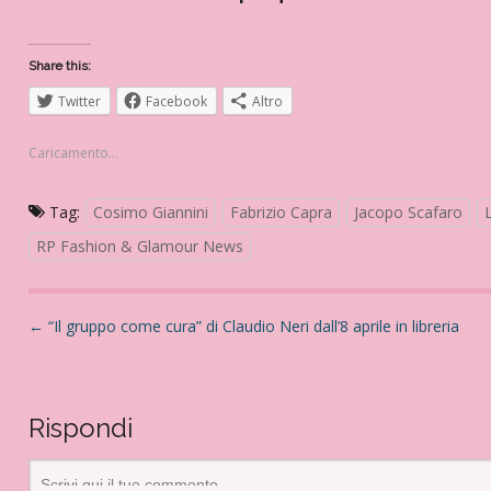
Share this:
Twitter
Facebook
Altro
Caricamento...
Tag:
Cosimo Giannini
Fabrizio Capra
Jacopo Scafaro
RP Fashion & Glamour News
N
←
“Il gruppo come cura” di Claudio Neri dall’8 aprile in libreria
a
v
i
Rispondi
g
a