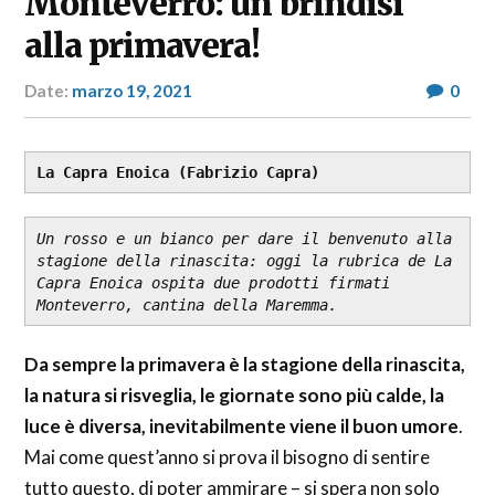
Monteverro: un brindisi
alla primavera!
Date:
marzo 19, 2021
Author:
0
RP
Fashion
&
Glamour
La Capra Enoica (Fabrizio Capra)
News
Un rosso e un bianco per dare il benvenuto alla 
stagione della rinascita: oggi la rubrica de La 
Capra Enoica ospita due prodotti firmati 
Monteverro, cantina della Maremma.
Da sempre la primavera è la stagione della rinascita,
la natura si risveglia, le giornate sono più calde, la
luce è diversa, inevitabilmente viene il buon umore
.
Mai come quest’anno si prova il bisogno di sentire
tutto questo, di poter ammirare – si spera non solo