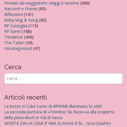
Pensieri da viaggiatore: viaggi e turismo
(666)
Racconti e Poesie
(85)
Riflessioni
(141)
Roby Sing & Song
(85)
RP Consiglia
(115)
RP Event
(188)
Tendenze
(406)
The Tatler
(39)
Uncategorized
(47)
Cerca
R
i
c
e
Articoli recenti
r
c
Le borse in Cube Lurex di BPRIME illuminano lo stile!
a
La seconda puntata di «Trentino Ski Race»va alla scoperta
p
della pista Aloch in Val di Fassa
e
MORTA ZIA LA CASA E’ MIA: la morte ti fa… ricco.Quattro
r