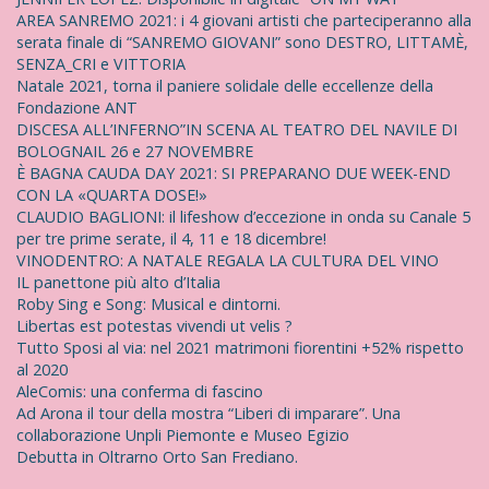
AREA SANREMO 2021: i 4 giovani artisti che parteciperanno alla
serata finale di “SANREMO GIOVANI” sono DESTRO, LITTAMÈ,
SENZA_CRI e VITTORIA
Natale 2021, torna il paniere solidale delle eccellenze della
Fondazione ANT
DISCESA ALL’INFERNO”IN SCENA AL TEATRO DEL NAVILE DI
BOLOGNAIL 26 e 27 NOVEMBRE
È BAGNA CAUDA DAY 2021: SI PREPARANO DUE WEEK-END
CON LA «QUARTA DOSE!»
CLAUDIO BAGLIONI: il lifeshow d’eccezione in onda su Canale 5
per tre prime serate, il 4, 11 e 18 dicembre!
VINODENTRO: A NATALE REGALA LA CULTURA DEL VINO
IL panettone più alto d’Italia
Roby Sing e Song: Musical e dintorni.
Libertas est potestas vivendi ut velis ?
Tutto Sposi al via: nel 2021 matrimoni fiorentini +52% rispetto
al 2020
AleComis: una conferma di fascino
Ad Arona il tour della mostra “Liberi di imparare”. Una
collaborazione Unpli Piemonte e Museo Egizio
Debutta in Oltrarno Orto San Frediano.