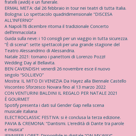
fratelli (avidi) e un funerale.
:
ERMAL META: dal 26 febbraio in tour nei teatri di tutta Italia.
Bologna: Lo spettacolo quadridimensionale “DISCESA
ALL’INFERNO”
A Napoli l’8 dicembre ritorna il tradizionale Concerto
dell’Immacolata
Guida sulla neve: i 10 consigli per un viaggio in tutta sicurezza.
“È di scena”: sette spettacoli per una grande stagione del
Teatro Alessandrino di Alessandria.
Natale 2021: tornano i panettoni di Lorenzo Pozzi!
Wedding Day al Bellavita.
BEN CAVENDISH: venerdì 26 novembre esce il nuovo
singolo “SOLLIEVO”
Mostra: IL MITO DI VENEZIA Da Hayez alla Biennale Castello
Visconteo Sforzesco Novara fino al 13 marzo 2022
CON VENTURINI BALDINI IL REGALO PER NATALE 2021
È GOURMET
Spotify presenta i dati sul Gender Gap nella scena
musicale italiana
ELECTROCLASSIC FESTIVA: si è conclusa la terza edizione.
PAVIA & CREMONA: “Dantismi. L’eredità di Dante tra parole
e musica”
JENNIFER LOPEZ: Disponibile in digitale “ON MY WAY”