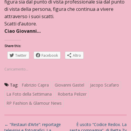
figura sia dal punto di vista professionale sia dal punto
di vista della persona, figura che continua a vivere
attraverso i suoi scatti.
Scatti d’autore.
Ciao Giovanni…
Share this:
Twitter
Facebook
Altro
Caricamento...
Tag:
Fabrizio Capra
Giovanni Gastel
Jacopo Scafaro
La Foto della Settimana
Roberta Pelizer
RP Fashion & Glamour News
N
←
“Restauri d’Arte”: reportage
È uscito “Codice Redox. La
televisivi e fotografici. La
sesta compagnia”, di Betta Zy