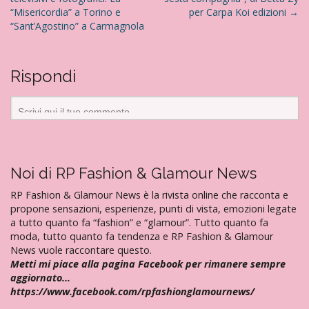
a
“Misericordia” a Torino e
per Carpa Koi edizioni
→
v
“Sant’Agostino” a Carmagnola
i
g
a
Rispondi
z
i
o
n
e
Noi di RP Fashion & Glamour News
a
RP Fashion & Glamour News è la rivista online che racconta e
r
propone sensazioni, esperienze, punti di vista, emozioni legate
t
a tutto quanto fa “fashion” e “glamour”. Tutto quanto fa
i
moda, tutto quanto fa tendenza e RP Fashion & Glamour
News vuole raccontare questo.
c
Metti mi piace alla pagina Facebook per rimanere sempre
o
aggiornato…
l
https://www.facebook.com/rpfashionglamournews/
i