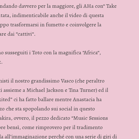
ndando davvero per la maggiore, gli AHa con“ Take
ntata, indimenticabile anche il video di questa
ppo trasformarsi in fumetto e coinvolgere la
e dai “cattivi“.
o susseguiti i Toto con la magnifica “Africa“,
k.
nisti il nostro grandissimo Vasco (che peraltro
ti assieme a Michael Jackson e Tina Turner) ed il
ited” ci ha fatto ballare mentre Anastacia ha
zzo che sta spopolando sui social in questo
ira, ovvero, il pezzo dedicato “Music Sessions
ore bensì, come rimprovero per il tradimento
lla all’immaginazione perché con una serie di giri di