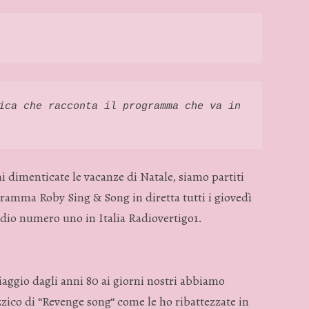
ica che racconta il programma che va in 
 dimenticate le vacanze di Natale, siamo partiti
ramma Roby Sing & Song in diretta tutti i giovedì
radio numero uno in Italia Radiovertigo1.
iaggio dagli anni 80 ai giorni nostri abbiamo
zzico di “Revenge song“ come le ho ribattezzate in