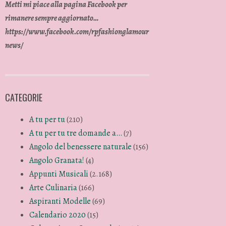
Metti mi piace alla pagina Facebook per
rimanere sempre aggiornato…
https://www.facebook.com/rpfashionglamour
news/
CATEGORIE
A tu per tu
(210)
A tu per tu tre domande a…
(7)
Angolo del benessere naturale
(156)
Angolo Granata!
(4)
Appunti Musicali
(2.168)
Arte Culinaria
(166)
Aspiranti Modelle
(69)
Calendario 2020
(15)