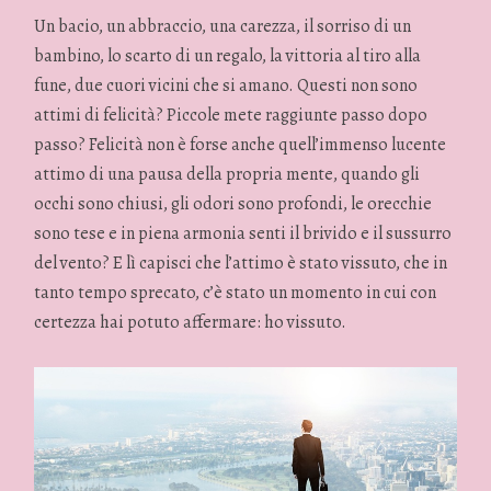
Un bacio, un abbraccio, una carezza, il sorriso di un
bambino, lo scarto di un regalo, la vittoria al tiro alla
fune, due cuori vicini che si amano. Questi non sono
attimi di felicità? Piccole mete raggiunte passo dopo
passo? Felicità non è forse anche quell’immenso lucente
attimo di una pausa della propria mente, quando gli
occhi sono chiusi, gli odori sono profondi, le orecchie
sono tese e in piena armonia senti il brivido e il sussurro
del vento? E lì capisci che l’attimo è stato vissuto, che in
tanto tempo sprecato, c’è stato un momento in cui con
certezza hai potuto affermare: ho vissuto.