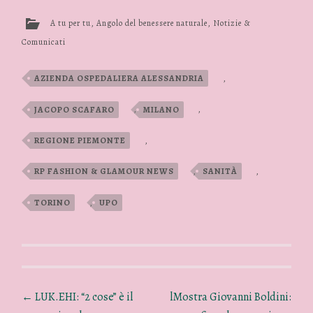
A tu per tu
,
Angolo del benessere naturale
,
Notizie &
Comunicati
AZIENDA OSPEDALIERA ALESSANDRIA
,
JACOPO SCAFARO
,
MILANO
,
REGIONE PIEMONTE
,
RP FASHION & GLAMOUR NEWS
,
SANITÀ
,
TORINO
,
UPO
←
LUK.EHI: “2 cose” è il
lMostra Giovanni Boldini: