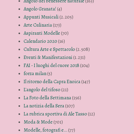
Angolo del benessere naturale
(163)
Angolo Granata!
(4)
Appunti Musicali
(2.205)
Arte Culinaria
(173)
Aspiranti Modelle
(70)
Calendario 2020
(16)
Cultura Arte e Spettacolo
(2.508)
Eventi & Manifestazioni
(1.231)
FAI - I luoghi del cuore 2018
(104)
forza milan
(5)
Il ritorno della Capra Enoica
(147)
L'angolo del tifoso
(21)
La Foto della Settimana
(156)
La notizia della Sera
(107)
La rubrica sportiva di Ale Tasso
(12)
Moda & Mode
(701)
Modelle, fotografi e…
(77)