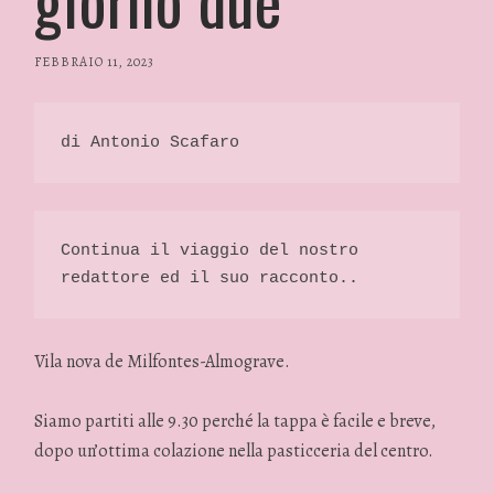
FEBBRAIO 11, 2023
/
RP
FASHION
&
di Antonio Scafaro 
GLAMOUR
NEWS
Continua il viaggio del nostro 
redattore ed il suo racconto..
Vila nova de Milfontes-Almograve.
Siamo partiti alle 9.30 perché la tappa è facile e breve,
dopo un’ottima colazione nella pasticceria del centro.