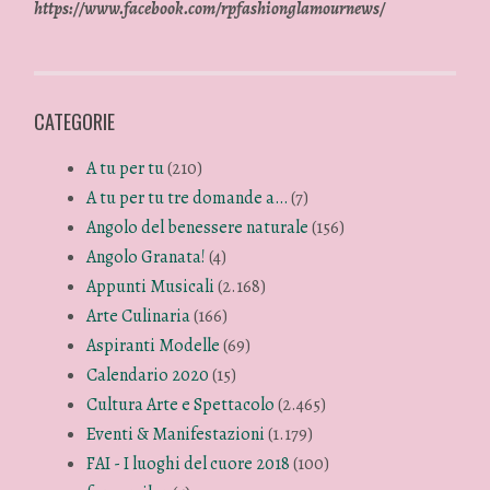
https://www.facebook.com/rpfashionglamournews/
CATEGORIE
A tu per tu
(210)
A tu per tu tre domande a…
(7)
Angolo del benessere naturale
(156)
Angolo Granata!
(4)
Appunti Musicali
(2.168)
Arte Culinaria
(166)
Aspiranti Modelle
(69)
Calendario 2020
(15)
Cultura Arte e Spettacolo
(2.465)
Eventi & Manifestazioni
(1.179)
FAI - I luoghi del cuore 2018
(100)