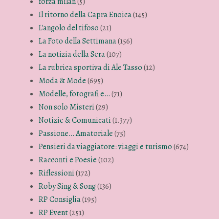
forza milan
(5)
Il ritorno della Capra Enoica
(145)
L'angolo del tifoso
(21)
La Foto della Settimana
(156)
La notizia della Sera
(107)
La rubrica sportiva di Ale Tasso
(12)
Moda & Mode
(695)
Modelle, fotografi e…
(71)
Non solo Misteri
(29)
Notizie & Comunicati
(1.377)
Passione… Amatoriale
(75)
Pensieri da viaggiatore: viaggi e turismo
(674)
Racconti e Poesie
(102)
Riflessioni
(172)
Roby Sing & Song
(136)
RP Consiglia
(195)
RP Event
(251)