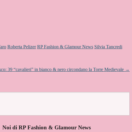
faro
Roberta Pelizer
RP Fashion & Glamour News
Silvia Tancredi
sco: 39 “cavalieri” in bianco & nero circondano la Torre Medievale
→
Noi di RP Fashion & Glamour News