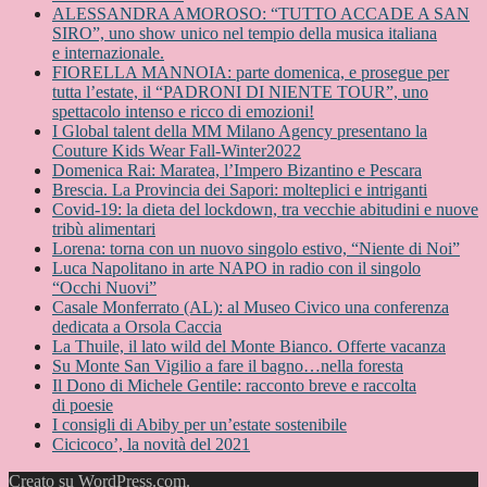
ALESSANDRA AMOROSO: “TUTTO ACCADE A SAN
SIRO”, uno show unico nel tempio della musica italiana
e internazionale.
FIORELLA MANNOIA: parte domenica, e prosegue per
tutta l’estate, il “PADRONI DI NIENTE TOUR”, uno
spettacolo intenso e ricco di emozioni!
I Global talent della MM Milano Agency presentano la
Couture Kids Wear Fall-Winter2022
Domenica Rai: Maratea, l’Impero Bizantino e Pescara
Brescia. La Provincia dei Sapori: molteplici e intriganti
Covid-19: la dieta del lockdown, tra vecchie abitudini e nuove
tribù alimentari
Lorena: torna con un nuovo singolo estivo, “Niente di Noi”
Luca Napolitano in arte NAPO in radio con il singolo
“Occhi Nuovi”
Casale Monferrato (AL): al Museo Civico una conferenza
dedicata a Orsola Caccia
La Thuile, il lato wild del Monte Bianco. Offerte vacanza
Su Monte San Vigilio a fare il bagno…nella foresta
Il Dono di Michele Gentile: racconto breve e raccolta
di poesie
I consigli di Abiby per un’estate sostenibile
Cicicoco’, la novità del 2021
Creato su WordPress.com
.