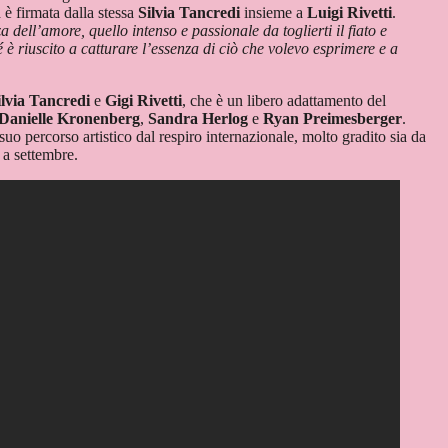
 è firmata dalla stessa
Silvia Tancredi
insieme a
Luigi Rivetti
.
ell’amore, quello intenso e passionale da toglierti il fiato e
 è riuscito a catturare l’essenza di ciò che volevo esprimere e a
ilvia Tancredi
e
Gigi Rivetti
, che è un libero adattamento del
Danielle Kronenberg
,
Sandra Herlog
e
Ryan Preimesberger
.
uo percorso artistico dal respiro internazionale, molto gradito sia da
 a settembre.