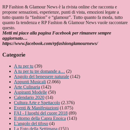
RP Fashion & Glamour News è la rivista online che racconta e
propone sensazioni, esperienze, punti di vista, emozioni legate a
tutto quanto fa “fashion” e “glamour”. Tutto quanto fa moda, tutto
quanto fa tendenza e RP Fashion & Glamour News vuole raccontare
questo.
Metti mi piace alla pagina Facebook per rimanere sempre
aggiornato…
https://www.facebook.com/rpfashionglamournews/
Categorie
A tu per tu
(39)
A tu per tu tre domande a…
(2)
Angolo del benessere naturale
(142)
Appunti Musicali
(2.066)
Arte Culinaria
(142)
Aspiranti Modelle
(50)
Calendario 2020
(14)
Cultura Arte e Spettacolo
(2.376)
Eventi & Manifestazioni
(1.075)
FAI - I luoghi del cuore 2018
(89)
Il ritorno della Capra Enoica
(143)
L'angolo del tifoso
(4)
La Foto della Settimana
(151)