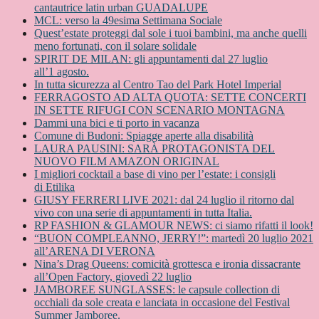
cantautrice latin urban GUADALUPE
MCL: verso la 49esima Settimana Sociale
Quest’estate proteggi dal sole i tuoi bambini, ma anche quelli
meno fortunati, con il solare solidale
SPIRIT DE MILAN: gli appuntamenti dal 27 luglio
all’1 agosto.
In tutta sicurezza al Centro Tao del Park Hotel Imperial
FERRAGOSTO AD ALTA QUOTA: SETTE CONCERTI
IN SETTE RIFUGI CON SCENARIO MONTAGNA
Dammi una bici e ti porto in vacanza
Comune di Budoni: Spiagge aperte alla disabilità
LAURA PAUSINI: SARÀ PROTAGONISTA DEL
NUOVO FILM AMAZON ORIGINAL
I migliori cocktail a base di vino per l’estate: i consigli
di Etilika
GIUSY FERRERI LIVE 2021: dal 24 luglio il ritorno dal
vivo con una serie di appuntamenti in tutta Italia.
RP FASHION & GLAMOUR NEWS: ci siamo rifatti il look!
“BUON COMPLEANNO, JERRY!”: martedì 20 luglio 2021
all’ARENA DI VERONA
Nina’s Drag Queens: comicità grottesca e ironia dissacrante
all’Open Factory, giovedì 22 luglio
JAMBOREE SUNGLASSES: le capsule collection di
occhiali da sole creata e lanciata in occasione del Festival
Summer Jamboree.