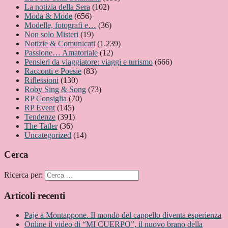
La notizia della Sera
(102)
Moda & Mode
(656)
Modelle, fotografi e…
(36)
Non solo Misteri
(19)
Notizie & Comunicati
(1.239)
Passione… Amatoriale
(12)
Pensieri da viaggiatore: viaggi e turismo
(666)
Racconti e Poesie
(83)
Riflessioni
(130)
Roby Sing & Song
(73)
RP Consiglia
(70)
RP Event
(145)
Tendenze
(391)
The Tatler
(36)
Uncategorized
(14)
Cerca
Ricerca per:
Articoli recenti
Paje a Montappone. Il mondo del cappello diventa esperienza
Online il video di “MI CUERPO”, il nuovo brano della