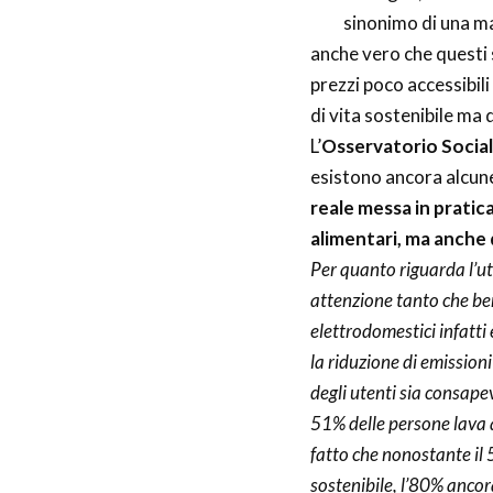
sinonimo di una mag
anche vero che questi
prezzi poco accessibili
di vita sostenibile ma
L’
Osservatorio Social
esistono ancora alcun
reale messa in pratic
alimentari, ma anche d
Per quanto riguarda l’ut
attenzione tanto che ben
elettrodomestici infatti 
la riduzione di emission
degli utenti sia consapev
51% delle persone lava a
fatto che nonostante il 5
sostenibile, l’80% ancora