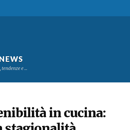
 NEWS
, tendenze e …
nibilità in cucina:
a stagionalità