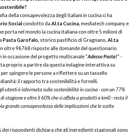
sostenibile?
ia della consapevolezza degli italiani in cucina ci ha
rio Social
condotto da
Al.ta Cucina
, mediatech company e
 porta nel mondo la cucina italiana con oltre 5 milioni di
 a
Pasta Garofalo
, storico pastificio di Gragnano,
Al.ta
n oltre 96768 risposte alle domande del questionario
 in occasione del progetto multicanale “
Adesso Pasta!
” -
 proprio a partire da questa indagine interattiva su
er spingere le persone a riflettere su un tassello
ianità: il rapporto tra sostenibilità e fornelli.
li utenti è informata sulla sostenibilità in cucina - con un 77%
di stagione e oltre il 60% che si affida a prodotti a km0 - resta il
ia grande consapevolezza delle implicazioni che le scelte
 dei rispondenti dichiara che gli ingredienti stagionali sono