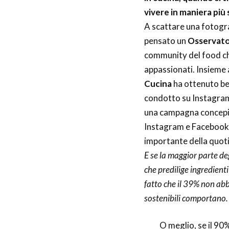
vivere in maniera più 
A scattare una fotograf
pensato un
Osservato
community del food che
appassionati. Insieme
Cucina
ha ottenuto be
condotto su Instagram
una campagna concepita
Instagram e Facebook p
importante della quotid
E se la maggior parte deg
che predilige ingredienti 
fatto che il 39% non abb
sostenibili comportano.
O meglio, se il 90%