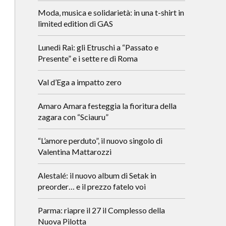
Moda, musica e solidarietà: in una t-shirt in
limited edition di GAS
Lunedì Rai: gli Etruschi a “Passato e
Presente” e i sette re di Roma
Val d’Ega a impatto zero
Amaro Amara festeggia la fioritura della
zagara con “Sciauru”
“L’amore perduto”, il nuovo singolo di
Valentina Mattarozzi
Alestalé: il nuovo album di Setak in
preorder… e il prezzo fatelo voi
Parma: riapre il 27 il Complesso della
Nuova Pilotta