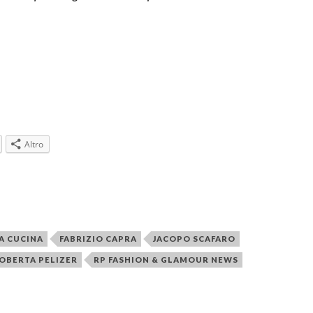
Altro
TA CUCINA
FABRIZIO CAPRA
JACOPO SCAFARO
OBERTA PELIZER
RP FASHION & GLAMOUR NEWS