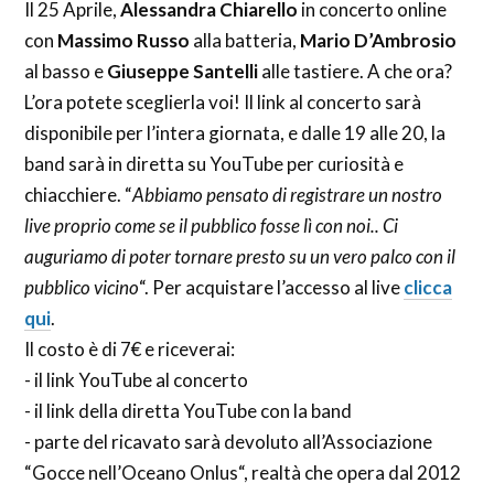
Il 25 Aprile,
Alessandra Chiarello
in concerto online
con
Massimo Russo
alla batteria,
Mario D’Ambrosio
al basso e
Giuseppe Santelli
alle tastiere. A che ora?
L’ora potete sceglierla voi! Il link al concerto sarà
disponibile per l’intera giornata, e dalle 19 alle 20, la
band sarà in diretta su YouTube per curiosità e
chiacchiere. “
Abbiamo pensato di registrare un nostro
live proprio come se il pubblico fosse lì con noi.. Ci
auguriamo di poter tornare presto su un vero palco con il
pubblico vicino
“. Per acquistare l’accesso al live
clicca
qui
.
Il costo è di 7€ e riceverai:
- il link YouTube al concerto
- il link della diretta YouTube con la band
- parte del ricavato sarà devoluto all’Associazione
“Gocce nell’Oceano Onlus“, realtà che opera dal 2012