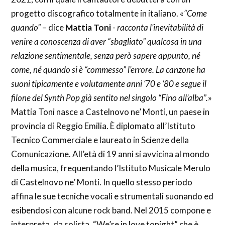
progetto discografico totalmente in italiano. «
“Come
quando”
– dice
Mattia Toni
-
racconta l’inevitabilità di
venire a conoscenza di aver “sbagliato” qualcosa in una
relazione sentimentale, senza però sapere appunto, né
come, né quando si è “commesso” l’errore. La canzone ha
suoni tipicamente e volutamente anni ‘70 e ‘80 e segue il
filone del Synth Pop già sentito nel singolo “Fino all’alba”.
»
Mattia Toni nasce a Castelnovo ne’ Monti, un paese in
provincia di Reggio Emilia. È diplomato all’Istituto
Tecnico Commerciale e laureato in Scienze della
Comunicazione. All’età di 19 anni si avvicina al mondo
della musica, frequentando l’Istituto Musicale Merulo
di Castelnovo ne’ Monti. In quello stesso periodo
affina le sue tecniche vocali e strumentali suonando ed
esibendosi con alcune rock band. Nel 2015 compone e
interpreta, da solista, “We’re in love tonight” che è