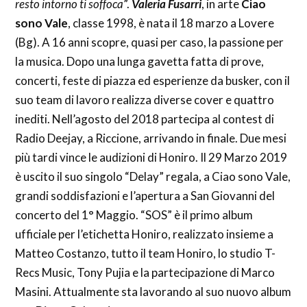
resto intorno ti soffoca
”.
Valeria Fusarri
, in arte
Ciao
sono Vale
, classe 1998, è nata il 18 marzo a Lovere
(Bg). A 16 anni scopre, quasi per caso, la passione per
la musica. Dopo una lunga gavetta fatta di prove,
concerti, feste di piazza ed esperienze da busker, con il
suo team di lavoro realizza diverse cover e quattro
inediti. Nell’agosto del 2018 partecipa al contest di
Radio Deejay, a Riccione, arrivando in finale. Due mesi
più tardi vince le audizioni di Honiro. Il 29 Marzo 2019
è uscito il suo singolo “Delay” regala, a Ciao sono Vale,
grandi soddisfazioni e l’apertura a San Giovanni del
concerto del 1° Maggio. “SOS” è il primo album
ufficiale per l’etichetta Honiro, realizzato insieme a
Matteo Costanzo, tutto il team Honiro, lo studio T-
Recs Music, Tony Pujia e la partecipazione di Marco
Masini. Attualmente sta lavorando al suo nuovo album