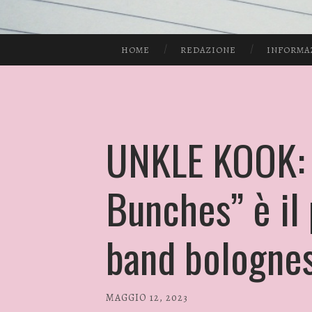
HOME
REDAZIONE
INFORMA
UNKLE KOOK: 
Bunches” è il
band bologne
MAGGIO 12, 2023
/