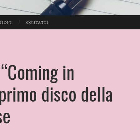
ZIONI
CONTATTI
“Coming in
 primo disco della
se