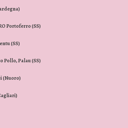
ardegna)
 Portoferro (SS)
ntu (SS)
 Pollo, Palau (SS)
 (Nuoro)
gliari)