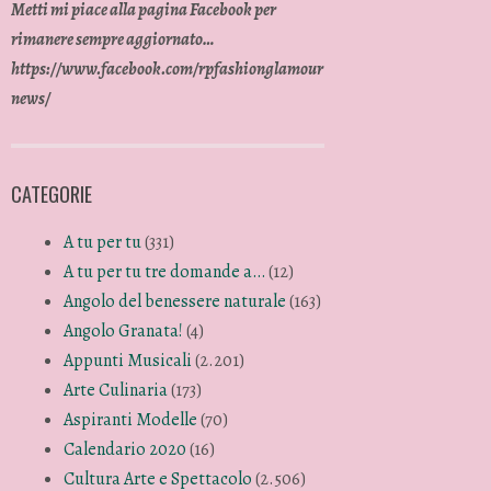
Metti mi piace alla pagina Facebook per
rimanere sempre aggiornato…
https://www.facebook.com/rpfashionglamour
news/
diretta, su nastro, suonati con la pancia e con l
CATEGORIE
A tu per tu
(331)
A tu per tu tre domande a…
(12)
Angolo del benessere naturale
(163)
Angolo Granata!
(4)
Appunti Musicali
(2.201)
Arte Culinaria
(173)
Aspiranti Modelle
(70)
Calendario 2020
(16)
Cultura Arte e Spettacolo
(2.506)