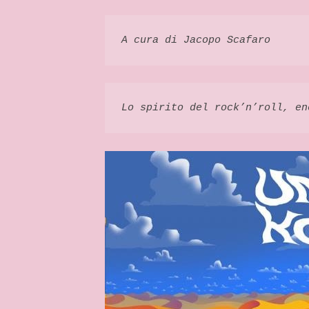
RP
FASHION
&
A cura di Jacopo Scafaro
GLAMOUR
NEWS
Lo spirito del rock’n’roll, en