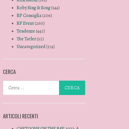
Roby Sing & Song
(144)
RP Consiglia
(206)
RP Event
(260)
Tendenze
(442)
The Tatler
(52)
Uncategorized
(174)
CERCA
ARTICOLI RECENTI
CARTOONS ON THE BAY 2023: A