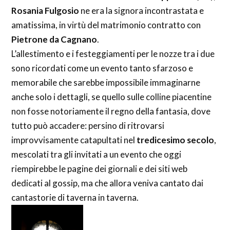
Rosania Fulgosio
ne era la signora incontrastata e
amatissima, in virtù del matrimonio contratto con
Pietrone da Cagnano
.
L’allestimento e i festeggiamenti per le nozze tra i due
sono ricordati come un evento tanto sfarzoso e
memorabile che sarebbe impossibile immaginarne
anche solo i dettagli, se quello sulle colline piacentine
non fosse notoriamente il regno della fantasia, dove
tutto può accadere: persino di ritrovarsi
improvvisamente catapultati nel
tredicesimo secolo
,
mescolati tra gli invitati a un evento che oggi
riempirebbe le pagine dei giornali e dei siti web
dedicati al gossip, ma che allora veniva cantato dai
cantastorie di taverna in taverna.