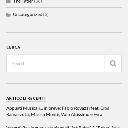
The Tatler
(36)
Uncategorized
(3)
CERCA
ARTICOLI RECENTI
Appunti Musicali… in breve: Fabio Rovazzi feat. Eros
Ramazzotti, Marisa Monte, Volo Altissimo e Evra
Venerdì Rai: la nuova stagione di “Art Rider”. A “Belve” Asia