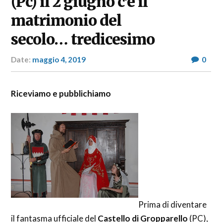
(Pc) il 2 giugno c’è il
matrimonio del
secolo… tredicesimo
Date:
maggio 4, 2019
Author:
0
RP
Fashion
&
Riceviamo e pubblichiamo
Glamour
News
Prima di diventare
il fantasma ufficiale del
Castello di Gropparello
(PC),