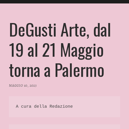
DeGusti Arte, dal
19 al 21 Maggio
torna a Palermo
MAGGIO 10, 2023
/
RP
FASHION
&
A cura della Redazione 
GLAMOUR
NEWS