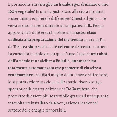
E poi ancora: sarà
meglio un hamburger di manzo o uno
100% vegetale?
In una degustazione alla cieca in quanti
riusciranno a cogliere le differenze? Questo il gioco che
verrà messo in scena durante un simpatico talk. Per gli
appassionati di tè ci sarà inoltre una
master class
dedicata alla preparazione del the freddo
a cura di Fai
da The, tea shop e sala da tè nel cuore del centro storico.
La curiosità tecnologica di quest’anno è invece
un robot
dell’azienda tutta siciliana Volatile, una macchina
totalmente automatizzata che promette di riuscire a
vendemmiare
tra i filari meglio di un esperto viticoltore,
lo si potrà vedere in azione nello spazio riservato agli
sponsor della quarta edizione di
DeGusti Art
e, che
promette di essere più sostenibile grazie ad un impianto
fotovoltaico installato da
Noon,
azienda leader nel
settore delle energie rinnovabili.